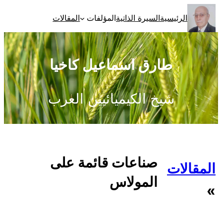
تخطى
الرئيسية
السيرة الذاتية
المؤلفات
المقالات
إلى
المحتوى
طارق اسماعيل كاخيا
شيخ الكيميائيين العرب
صناعات قائمة على
المقالات
المولاس
»