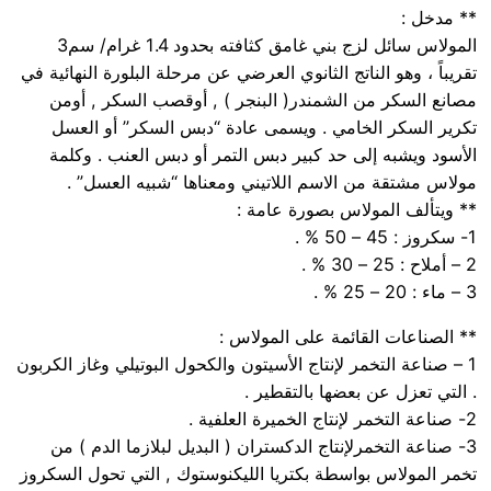
** مدخل :
المولاس سائل لزج بني غامق كثافته بحدود 1.4 غرام/ سم3
تقريباً ، وهو الناتج الثانوي العرضي عن مرحلة البلورة النهائية في
مصانع السكر من الشمندر( البنجر ) , أوقصب السكر , أومن
تكرير السكر الخامي . ويسمى عادة “دبس السكر” أو العسل
الأسود ويشبه إلى حد كبير دبس التمر أو دبس العنب . وكلمة
مولاس مشتقة من الاسم اللاتيني ومعناها “شبيه العسل” .
** ويتألف المولاس بصورة عامة :
1- سكروز : 45 – 50 % .
2 – أملاح : 25 – 30 % .
3 – ماء : 20 – 25 % .
** الصناعات القائمة على المولاس :
1 – صناعة التخمر لإنتاج الأسيتون والكحول البوتيلي وغاز الكربون
. التي تعزل عن بعضها بالتقطير .
2- صناعة التخمر لإنتاج الخميرة العلفية .
3- صناعة التخمرلإنتاج الدكستران ( البديل لبلازما الدم ) من
تخمر المولاس بواسطة بكتريا الليكنوستوك , التي تحول السكروز