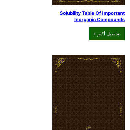
Solubility Table Of Important
Inorganic Compounds
تفاصيل أكثر »