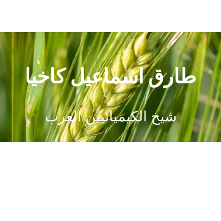
طارق اسماعيل كاخيا
شيخ الكيميائيين العرب