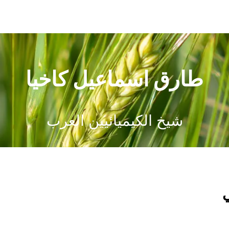
طارق اسماعيل كاخيا
شيخ الكيميائيين العرب
ي