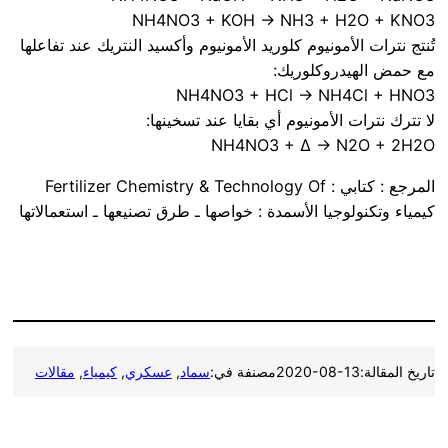
NH4NO3 + KOH → NH3 + H2O + KNO3
تُنتج نترات الأمونيوم كلوريد الأمونيوم وأكسيد النتريك عند تفاعلها
مع حمض الهيدروكلوريك:
NH4NO3 + HCl → NH4Cl + HNO3
لا تترك نترات الأمونيوم أي بقايا عند تسخينها:
NH4NO3 + Δ → N2O + 2H2O
المرجع : كتابي : Fertilizer Chemistry & Technology Of
كيمياء وتكنولوجيا الأسمدة : خواصها ـ طرق تصنيعها ـ استعمالاتها
تاريخ المقالة:
2020-08-13
مصنفة في:
سماد
, 
عسكري
, 
كيمياء
, 
مقالات