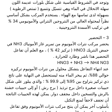
وتوجد في الشروط القياسية على شكل بلورات عديمة اللون
سهلة الانحلال في الماء وهي تتسيّل وتتميع ( تمتص الرطوبة )
بسهولة لدى تماسها مع الهواء . يستخدم المركب بشكل أساسي
نظراً لمحتواه العالي من النتروجين النتراتي والأمونيومي 34 %
في تركيب الأسمدة النتروجينية .
3 – التحضير
يحضر مركب نترات الأمونيوم من تمرير غاز الأمونياك NH3 في
حمض النتريك HNO3 ( تركيز 42 % ) ، مع العلم أن تفاعل
التحضير هذا ناشر وطارد للحرارة .
HNO3 + NH3 ⟶ NH4 NO3
عند انتهاء التفاعل يتشكل محلول من نترات الأمونيوم تركيزه
حوالي 88%، ثم يبخر الماء منه ليستحصل في النهاية على ناتج
ذي تركيز يتراوح بين 95% إلى 99.9 % ؛ والذي يبلور على شكل
حبيبات صغيرة داخل برج ترذيذ ( برج رش ) أو إلى حبيبات خشنة
بالرش والتسخين داخل مجفف دوار. يمكن لهذه الحبيبات الناتجة
أن تجفف لاحقاً لمنع التكتل.
بأسلوب آخر يمكن أن ينتج مركب نترات الأمونيوم وفق تفاعل