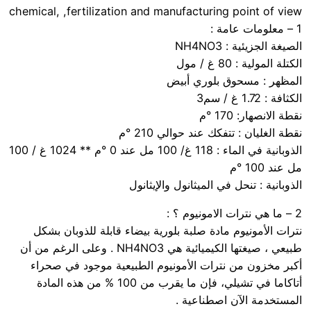
chemical, ,fertilization and manufacturing point of view
1 – معلومات عامة :
الصيغة الجزيئية : NH4NO3
الكتلة المولية : 80 غ / مول
المظهر : مسحوق بلوري أبيض
الكثافة : 1.72 غ / سم3
نقطة الانصهار: 170 °م
نقطة الغليان : تتفكك عند حوالي 210 °م
الذوبانية في الماء : 118 غ/ 100 مل عند 0 °م ** 1024 غ / 100
مل عند 100 °م
الذوبانية : تنحل في الميثانول والإيثانول
2 – ما هي نترات الامونيوم ؟ :
نترات الأمونيوم مادة صلبة بلورية بيضاء قابلة للذوبان بشكل
طبيعي ، صيغتها الكيميائية هي NH4NO3 . وعلى الرغم من أن
أكبر مخزون من نترات الأمونيوم الطبيعية موجود في صحراء
أتاكاما في تشيلي، فإن ما يقرب من 100 % من هذه المادة
المستخدمة الآن اصطناعية .