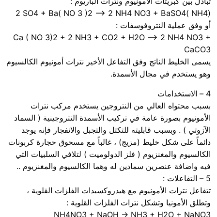
تبادل بين كبريتات الأمونيوم ونترات الباريوم :
(NH4 )2 SO4 + Ba( NO 3 )2 ⟶ 2 NH4 NO3 + BaSO4
أو وفق عملية النتروفوسفات :
Ca ( NO 3)2 + 2 NH3 + CO2 + H2O ⟶ 2 NH4 NO3 +
CaCO3
يسمى الخليط الناتج وفق التفاعل الأخير نترات أمونيوم الكالسيوم
وهو يستخدم في مجال الأسمدة.
4 – الاستخدامات
بسبب محتواه العالي من النتروجين يستخدم مركب نترات
الأمونيوم بصورة عامة في تركيب الأسمدة النتروجينية ( السماد
الآزوتي ) . وبسبب قابليته للتكتل والتجبل والانفجار فإنه يوجد
دائماً على شكل خليط (مزيج) ، غالباً مع مسحوق حجارة كربونات
الكالسيوم والمغنزيوم ( فلز الدولوميت ) لتلافي السلبيات التي
فيه واضافة عنصرين سمادين له وهما الكالسيوم والمغنزيوم ..
5 – التفاعلات :
تتفاعل نترات الأمونيوم مع هيدروكسيدات الفلزات القلوية ،
وتطلق الأمونيا وتشكل نترات الفلزات القلوية :
NH4NO3 + NaOH → NH3 + H2O + NaNO3