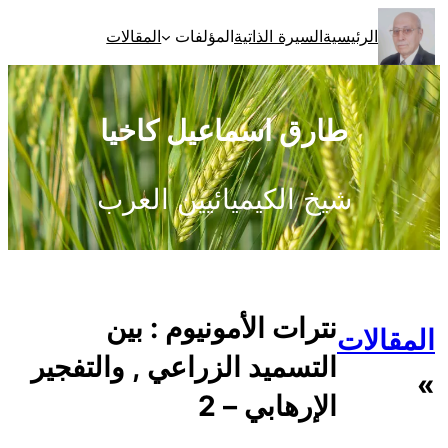
تخطى
الرئيسية
السيرة الذاتية
المؤلفات
المقالات
إلى
المحتوى
طارق اسماعيل كاخيا
شيخ الكيميائيين العرب
نترات الأمونيوم : بين
المقالات
التسميد الزراعي , والتفجير
»
الإرهابي – 2