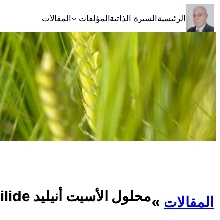
تخطى
الرئيسية
السيرة الذاتية
المؤلفات
المقالات
إلى
المحتوى
محلول الأسيت أنيليد Acitanilide لتجميل الوجه
المقالات
»