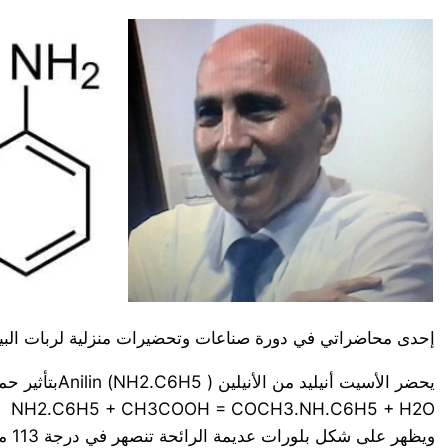
إحدى محاضراتي في دورة صناعات وتحضيرات منزلية لربات البيوت
يحضر الأسيت أنيليد من الأنيلين ( NH2.C6H5) Anilinبتأثير حمض الخل الثلجي CH3COOH
NH2.C6H5 + CH3COOH = COCH3.NH.C6H5 + H2O
ويظهر على شكل بلورات عديمة الرائحة تنصهر في درجة 113 مئوية وتغلي بدرجة 304 مئوية . ويعرف أيضاً بفينيل أسيتاميد وبالأنتيفيبرين Antifebrin .