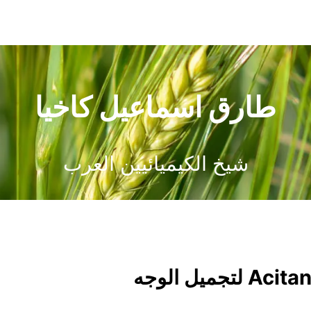
طارق اسماعيل كاخيا
شيخ الكيميائيين العرب