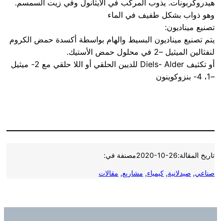
هيدروكربونات. يذوب المركب في الايثانول وفي زيت السمسم.
وهو ذواب بشكل طفيف في الماء
تصنيع ميناديون:
يتم تصنيع ميناديون البسيط والهام بواسطة أكسدة حمض الكروم
لنفثالين الميثيل –2 في محلول حمض الأستيك.
أو تكثيف Diels- Alder للديين الحلقي أو اللا حلقي مع 2- ميثيل
–1، 4- بنزوكوينون
تاريخ المقالة:
2020-10-26
مصنفة في:
صناعي
, 
صيدلانية
, 
كيمياء
, 
مشاريع
, 
مقالات