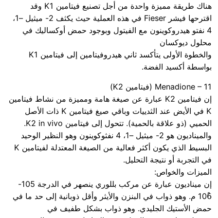
هناك طريقة مميزة واحدة من أجل تصنيع فيتامين K1 وقد
اقترحها فيشر Fieser في هذه العملية حيث يكثف 2- ميثيل –1،
4 نفتو هيدروكوينون مع الفيتول وبوجود حمض أوكساليك في
محلول ديوكسان
والخطوة الأولى يتأكسد ثاني هيدروفيتامين إلى فيتامين K1
بواسطة أكسيد الفضة.
Menadione – 11 (فيتامين K2)
إن فيتامين K2 عبارة عن صيغة هامة ومميزة من نشاط فيتامين
K في الأيض عند الثدييات وباقي صيغ فيتامين K ذات الأصل
الحميي (ذو علاقة بالحمية). تتحول إلى فيتامين K2 in vivo.
والميناديون هو 2- ميثيل –1، 4 نفثوكوينون وهو النظير الوحيد
البسيط الذي يكون أكثر فعالية من الصيغة المعتدلة لفيتامين K
في التجربة أو نتيجة التحليل.
الميزات والخواص:
إن ميناديون عبارة عن مركب بللوري ينصهر في الدرجة 105-
106ْ م. وهو ذواب في البنزن والأيثر وأقل ذوبانية إلى حد ما في
حمض الأستيك الجليدي. وهو ذواب بشكل طفيف في