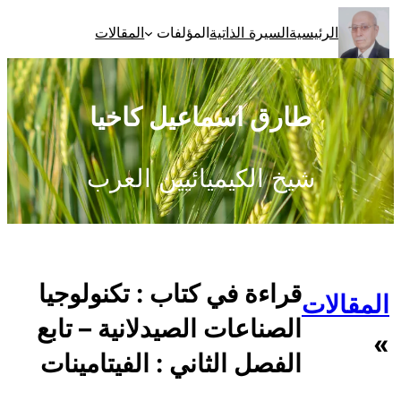
تخطى
الرئيسية
السيرة الذاتية
المؤلفات
المقالات
إلى
المحتوى
طارق اسماعيل كاخيا
شيخ الكيميائيين العرب
قراءة في كتاب : تكنولوجيا
المقالات
الصناعات الصيدلانية – تابع
»
الفصل الثاني : الفيتامينات