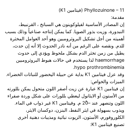
Phyllozuinone – 11 (فيتامين K1)
مقدمة:
إن المصادر الأساسية لفيلوكوينون هي السبانخ ، القرنبيط،
النبدورة، وزيت بذور الصويا. كما يمكن إنتاجه صناعياً وذلك بسبب
أهميته من أجل تشكيل البروثرومبين وهو أحد العوامل المخثرة
للدم. ونقصه على الرغم من أنه نادر الحدوث إلا أنه إن حدث،
يطيل من زمن تخثر الدم بشكل ملحوظ ويؤدي إلى حدوث
haemorrhage لذا يستخدم في حالات هبوط البروثرومبين
hypo prothrombinemia.
وقد عزل فيتامين K1 بداية عن حبيلة اليخضور للنباتات الخضراء.
الميزات والخواص:
إن فيتامين K1 عبارة عن زيت أصفر اللون متحول يمكن بللورته
من الأستون أو الايثانول ليعطي بللورات على شكل وردة صفراء
اللون وتنصهر عند –20ْ م. وفيتامين K1 غير ذواب في الماء.
ويذوب بسهولة في ايثر النفط، البنزن، دوكسان الايثر،
الكلوروفورم، الأستون، الزيوت نباتية ومذيبات دهنية أخرى
تصنيع فيتامين K1: