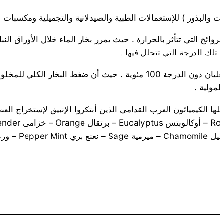
ور ) للإستعمالات الطبية والصيدلانية والتجميلية ومكسبات الطعم – بالتقطير
ائح التي تتأثر بالحرارة . حيث يمرر بخار الماء خلال الأوراق النب
لك الدرجة التي تتحلل فيها .
* لأنه عند استخدام بخار الماء في عملية التقطير تصبح درجة الغليان دون ال
ولية .
الكيميائون العرب القدامى الذين أبتكروا الإنبيق لإستخراج العطور