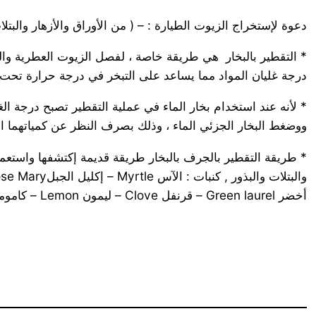
دعوة لإستخراج الزيوت الطيارة : – ( من الأوراق والأزهار والبتلات والبذ
* التقطير بالبخار ‏ هي طريقة خاصة ، لفصل الزيوت العطرية والرو
درجة غليان المواد مما يساعد على التبخر في درجة حرارة تحت ت
ووضغط البخار الجزئي الماء ، وذلك بصرف النظر عن كمياتهما الم
* طريقة التقطير بالجرف بالبخار طريقة قديمة إكتشفها واستعملها 
أخضر Green laurel – قرنفل Clove – ليمون Lemon – كاموميل Chamomile – ميرمية Sage – نعنع بري Pepper Mint – ورد Rose – يانسون Anise – ياسمين Jasmine .