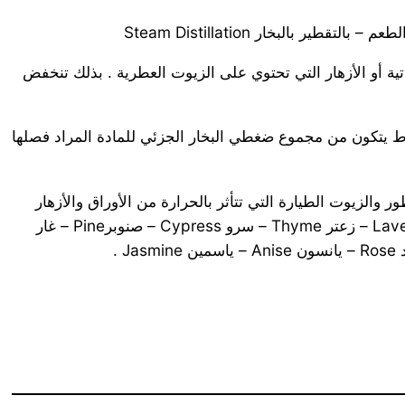
 بالبخار Steam Distillation
اتية أو الأزهار التي تحتوي على الزيوت العطرية . بذلك تنخفض
درجة 100 مئوية . حيث أن ضغط البخار الكلي للمخلوط يتكون من مجموع ضغطي البخار الجزئي للمادة المراد فصلها
 والزيوت الطيارة التي تتأثر بالحرارة من الأوراق والأزهار
والبتلات والبذور , كنبات : الآس Myrtle – إكليل الجبلRose Mary – أوكالوبتس Eucalyptus – برتقال Orange – خزامى Lavender – زعتر Thyme – سرو Cypress – صنوبرPine – غار