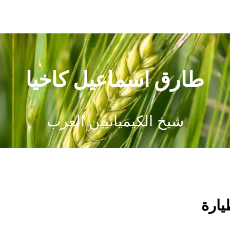
طارق اسماعيل كاخيا
شيخ الكيميائيين العرب
يارة