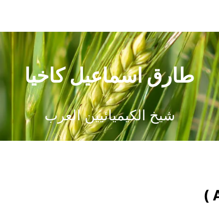
طارق اسماعيل كاخيا
شيخ الكيميائيين العرب