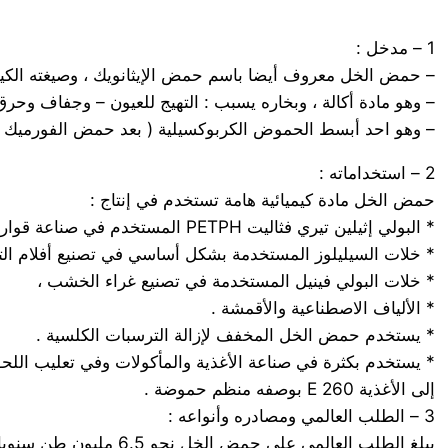
1 – مدخل :
– حمض الخل معروف أيضا باسم حمض الإيثانويك ، وصيغته الكيميائية CH3 COOH ، والمميز بطعمه الحامض الخاص ورائحته
– وهو مادة أكالة ، وبخاره يسبب : التهيج للعيون – وجفاف وح
– وهو احد أبسط الحموض الكربوكسيلية ( بعد حمض الفورميك H – COOH ) .
2 – استخداماته :
حمض الخل مادة كيميائية هامة تستخدم في إنتاج :
* البولي إثيلين تيري فثاليت PETPH المستخدم في صناعة قوارير المياه والمشروبات الغازية
* خلات السيليلوز المستخدمة بشكل أساسي في تصنيع أفلام الت
* خلات البولي فينيل المستخدمة في تصنيع غراء الخشب ،
* الألياف الاصطناعية والأقمشة .
* يستخدم حمض الخل المخفف لإزالة الترسبات الكلسية .
* يستخدم بكثرة في صناعة الأغذية والمأكولات وفي تعليب اللحوم
إلى الأغذية E 260 بوصفه منظم حموضة .
3 – الطلب العالمي ومصادره وأنواعه :
يبلغ الطلب العالمي على حمض الخل نحو 6.5 مليون طن سنويا ، حيث يصنع من المواد الأولية البترو كيماوية أو من المصادر البيولوجية.