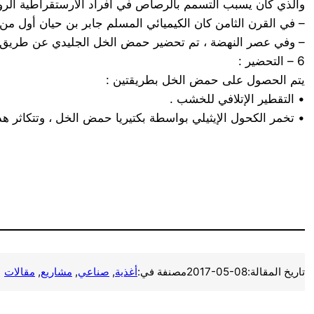
والذي كان يسبب التسمم بالرصاص في أفراد الارستقراطية الروم
– في القرن الثامن كان الكيميائي المسلم جابر بن حيان أول 
– وفي عصر النهضة ، تم تحضير حمض الخل الجليدي عن طريق ا
6 – التحضير :
يتم الحصول على حمض الخل بطريقتين :
• التقطير الإتلافي للخشب .
• تخمر الكحول الإيثيلي بواسطة بكتيريا حمض الخل ، وتتكاثر ه
تاريخ المقالة:
2017-05-08
مصنفة في:
أغذية
, 
صناعي
, 
مشاريع
, 
مقالات