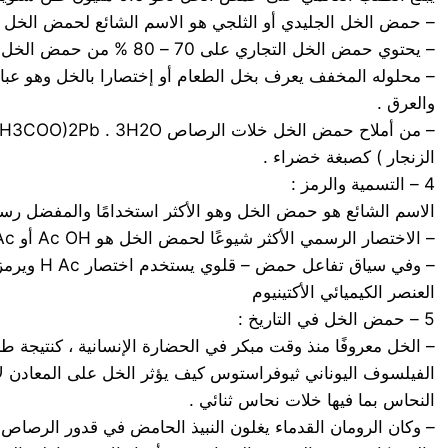
– حمض الخل الجليدي أو الثلجي هو الاسم الشائع لحمض الخل ال
– يحتوي حمض الخل التجاري على 70 – 80 % من حمض الخل .
والعرق .
الزنجار ) كصبغة خضراء .
4 – التسمية والرمز :
الاسم الشائع هو حمض الخل وهو الأكثر استخدامًا والمفضل رسميًا من قبل الاتحاد الدولي للكيمياء البحت
– الاختصار الرسمي الأكثر شيوعًا لحمض الخل هو Ac OH أو HO Ac حيث ترمز Ac إلى المجموعة الوظيفية الأسيتيل CH3 COO – ؛
العنصر الكيميائي الأكتينيوم
5 – حمض الخل في التاريخ :
– الخل معروفًا منذ وقت مبكر في الحضارة الإنسانية ، كنتيجة ط
الفيلسوف اليوناني ثيوفراستوس كيف يؤثر الخل على المعادن لإن
النحاس بما فيها خلات نحاس ثنائي .
– وكان الرومان القدماء يغلون النبيذ الحامض في قدور الرص