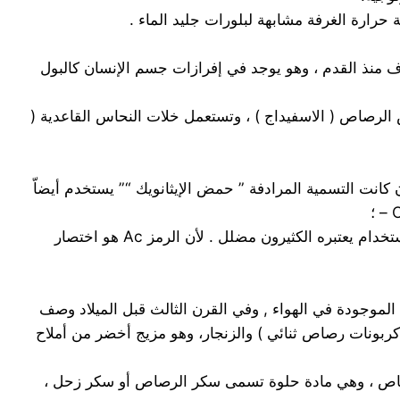
رارة الغرفة مشابهة لبلورات جليد الماء .
ختصارا بالخل وهو عبارة عن محلول مخفف لحمض الخل تركيزه 3 – 5 % . ، وهو معروف منذ القدم ، وهو يوجد في إفرازات جسم الإنسان كالبول
سامة تستعمل لإنتاج أبيض الرصاص ( الاسفيداج ) ، وتستعمل خلات النحاس القاعدية (
– وفي سياق تفاعل حمض – قلوي يستخدم اختصار H Ac ويرمز Ac إلى شاردة الخلات ( CH3 COO – ) ، بالرغم من أن هذا الاستخدام يعتبره الكثيرون مضلل . لأن الرمز Ac هو اختصار
 الموجودة في الهواء , وفي القرن الثالث قبل الميلاد وصف
 كربونات رصاص ثنائي ) والزنجار، وهو مزيج أخضر من أملاح
لرصاص ، وهي مادة حلوة تسمى سكر الرصاص أو سكر زحل ،