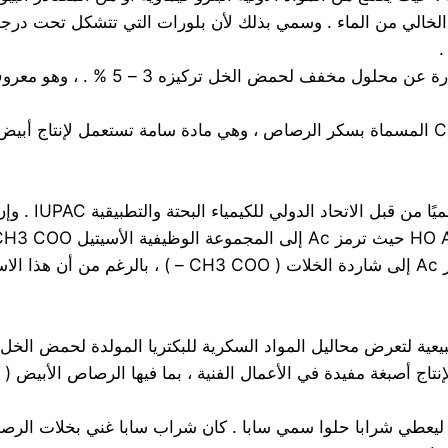
خالي من الماء . وسمي بذلك لأن بلورات التي تتشكل تحت درجة ح
– محلوله المخفف يعرف بخل الطعام أو إ
– من أملاح حمض الخل خلات الرصاص CH3COO)2Pb . 3H2O المسماة بسكر الرصاص ، وهي مادة 
ة والتطبيقية IUPAC . وإن كانت التسمية المرادفة ” حمض الإيثانويك “” يستخدم أيضاّ
بيعية لتعرض محاليل المواد السكرية للبكتريا المولدة لحمض الخل
تاج أصبغة مفيدة في الأعمال الفنية ، بما فيها الرصاص الأبيض (
اص ليعطي شرابا حلوا سمي سابا . كان شراب سابا غني بخلات ا