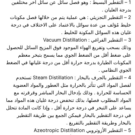
1 – التقطير البسيط : وهو فصل سائل عن سائل آخر مختلفين
بدرجة الغليان .
2 – التقطير التجزيئي : هي عملية يتم من خلالها فصل مكونات
خليط مُؤلف من عدة سوائل بالاعتماد على الاختلاف في درجة
غليان هذه السوائل المكونة للخليط .
3 – التقطير الفراغي : Vacuum Distillation
وذلك بسحب وتفريغ الهواء الموجود فوق المزيج السائل للحصول
على ضغط أقل من الضغط الجوي مما يسمح بتبخر معظم
المكونات الطيارة بدرجة حرارة أقل من درجة غليانها في الضغط
الجوي النظامي .
4 – التقطير بالجرف بالبخار : Steam Distillation تستخدم
لفصل المواد التي تتأثر بالحرارة مثل العطور والمواد العضوية
الحساسة للحرارة . وذلك بإدخال البخار المباشر وقرقرته مع
المواد المطلوب فصلها، بذلك تنخفض درجة غليان هذه المواد مما
يساعد على التبخر في درجة حرارة أقل ، وإذا كانت المادة تتحلل
في درجة التقطير بالبخار فيمكن الجمع بين طريقة التقطير
بالبخار وطريقة التقطير بالتفريغ .
5 – التقطير الأزوتروبي Azeotropic Distillation