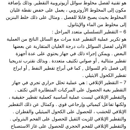
هو تقنية لفصل مخلوط سوائل أزيوتروبية التقطير. وذلك بإضافة
مكون إلى المخلوط الأزوتروبي ، يعمل على خفض نقطة غليان
المخلوط بحيث يصبح قابلا للفصل . ومثال على ذلك خلط البنزين
إلى مخلوط من الماء والإيثانول.
6 – التقطير التسلسلي متعدد المراحل :
هو تكرير عملية التقطير عدة مرات مع السائل الناتج من العملية
الأولى لفصل السوائل ذات درجة الغليان المتقاربة عن بعضها
البعض . ويمكن إجراء ذلك في جهاز يحتوي على عدة أجهزة
تقطير متتالية , أو صواني تكثيف متعددة . وبذلك نقترب تدريجيا
إلى فصل تام للسوائل , كما في أبراج تقطير النفط , أو ابراج
تقطير الكحول الايثيلي .
7 – التقطير الإتلافي : هي عملية تحلل حراري تجري في جهاز
التقطير بغية الحصول على المركبات المتطايرة التي تكثف .
والتقطير الإتلافي ليست عملية أساسية كعملية تقطير حقيقية ،
ولكنها تفاعل كيميائي وإرجاعي قوي . وكمثال عن ذلك التقطير
الإتلافي للخشب ، للحصول على الكحول الميثيلي والقطران .
والتقطير الإتلافي للزيت الثقيل للحصول على الفحم البترولي .
والتقطير الإتلافي للفحم الحجري للحصول على غاز الاستصباح