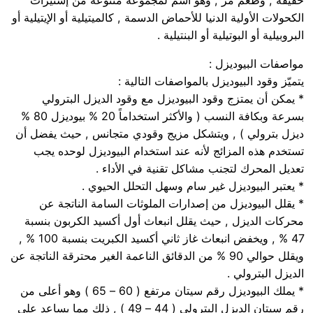
خفيفة , وطعم مر , وهو اسم لمجموعة متنوعة من إستيرات
الكحولات الأولية الدنيا للأحماض الدسمة , كالميتيلية أو الإيتيلية أو
البروبيلية أو البوتيلية أو البنتيلية .
مواصفات البيوديزل :
يتميّز وقود البيوديزل بالمواصفات التالية :
* يمكن أن يمتزج وقود البيوديزل مع وقود الديزل البترولي
بسرعة وبكافة النسب ( والأكثر استخداماً 20 % بيوديزل 80 %
ديزل بترولي ) , ويتشكل مزيج وقودي متجانس , حيث يفضل أن
تستخدم هذه المزائج لأنه عند استخدام البيوديزل لوحده يجب
تعديل المحرك لتجنب مشاكل تقنية في الأداء .
* يعتبر البيوديزل غير سام وسهل التحلل الحيوي .
* يقلل البيوديزل من إصدارات الملوثات السامة الناتجة عن
محركات الديزل , حيث يقلل انبعاث أول أكسيد الكربون بنسبة
47 % , ويخفض انبعاث غاز ثاني أكسيد الكبريت بنسبة 100 % ,
ويقلل حوالي 90 % من الدقائق الناعمة الغير محترقة الناتجة عن
الديزل البترولي .
* يملك البيوديزل رقم سيتان مرتفع ( 60 – 65 ) وهو أعلى من
رقم سيتان الديزل البترولي ( 44 – 49 ) , ذلك مما يساعد على