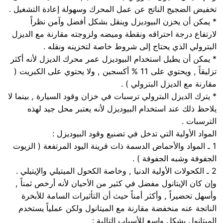
تخفيض الضجيج الناتج عن عمل المحرك وسهولة إعادة التشغيل .
* يمكن أن يخزن البيوديزل وينقل بشكل أفضل وآمن نظراً
لارتفاع درجة احتراقه ونقطة وميضه ولزوجته مقارنة مع الديزل
البترولي الذي يحتاج إلى شروط خاصة لتخزينه ونقله .
* يمكن أن يطيل استخدام البيوديزل عمر محرك الديزل لأنه أكثر
تزليقاً , ويحتوي على 11 % أكسجين , ولا يحتوي على الكبريت (
مقارنة مع الديزل البترولي ) .
* يترك الديزل البترولي ترسبات في خزان وقود السيارة , بينما لا
يلاحظ ذلك عند استخدام البيوديزل لأنه يعتبر محل جيد لهذه
الترسبات .
المواد الأولية التي تدخل في تصنيع وقود البيوديزل :
1 ـ المواد والأحماض الدسمة ذات قرينة اليود المرتفعة ( الزيوت
الجفوفة وشبه الجفوفة ) .
2 ـ الكحولات الأولية الدنيا , وخاصة الكحول الميتيلي والإيتيلي .
وإن كان الإيتانول مفضل في كثير من الأحيان لأنه أرخص ثمناً ,
وأسهل تحضيراً , وأكثر أمناً حيث أن التأثيرات السامة للأبخرة
الناتجة عنه منخفضة مقارنة مع الميتانول ولكن عملياً يستخدم
الميتانول بشكل واسع للأسباب التالية :