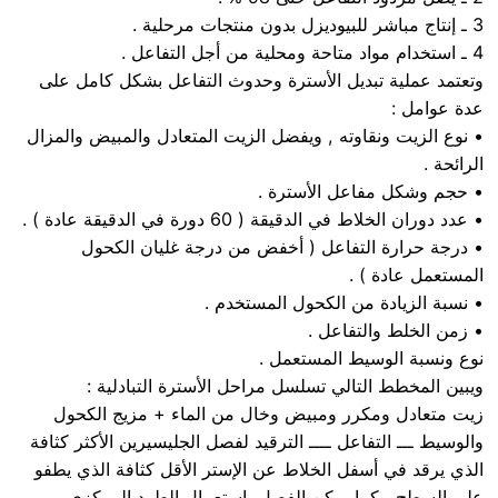
3 ـ إنتاج مباشر للبيوديزل بدون منتجات مرحلية .
4 ـ استخدام مواد متاحة ومحلية من أجل التفاعل .
وتعتمد عملية تبديل الأسترة وحدوث التفاعل بشكل كامل على
عدة عوامل :
• نوع الزيت ونقاوته , ويفضل الزيت المتعادل والمبيض والمزال
الرائحة .
• حجم وشكل مفاعل الأسترة .
• عدد دوران الخلاط في الدقيقة ( 60 دورة في الدقيقة عادة ) .
• درجة حرارة التفاعل ( أخفض من درجة غليان الكحول
المستعمل عادة ) .
• نسبة الزيادة من الكحول المستخدم .
• زمن الخلط والتفاعل .
نوع ونسبة الوسيط المستعمل .
ويبين المخطط التالي تسلسل مراحل الأسترة التبادلية :
زيت متعادل ومكرر ومبيض وخال من الماء + مزيج الكحول
والوسيط ـــ التفاعل ــــ الترقيد لفصل الجليسيرين الأكثر كثافة
الذي يرقد في أسفل الخلاط عن الإستر الأقل كثافة الذي يطفو
على السطح , كما يمكن الفصل باستعمال الطرد المركزي ـــ