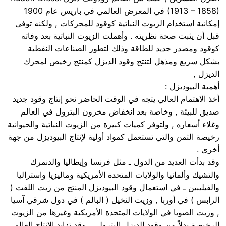
(1913 – 1858) في المعرض العالمي في باريس عام 1900
إمكانية استخدام الزيوت النباتية كوقود للمحركات , ولكنه توفى
قبل أن يثبت صحة نظريته . وأهملت الزيوت النباتية بعد وفاته
كوقود ومصدر جديد للطاقة وذلك لتطور الصناعات النفطية
بشكل سريع ومذهل لتنتج وقود الديزل كمنتج رخيص لمحرك
الديزل ,
أهمية البيوديزل :
أخذ الاهتمام العالي يتجه في الوقت الحاضر نحو إنتاج وقود جديد
صديق للبيئة , وخاصة بعد انخفاض مخزون البترول في العالم
وغلاء أسعاره , ولتوفر كميات كبيرة من الزيوت النباتية والحيوانية
رخيصة الثمن والتي تستعمل كمواد أولية لإنتاج البيوديزل من جهة
أخرى .
وقد بدأت العديد من الدول ـ مثل فرنسا وإيطاليا والدنمرك
والتشيك وألمانيا والولايات المتحدة الأمريكية وماليزيا واستراليا
والفيليبين ـ في استعمال وقود البيوديزل المنتج من زيت اللفت (
الرابس ) في أوربا , وزيت النخيل ( البالم ) في دول شرقي آسيا
, وزيت الصويا في الولايات المتحدة الأمريكية وغيرها من الزيوت
الرخيصة بدلاً من وقود الديزل البترولي , وقد تزايد الإنتاج العالمي