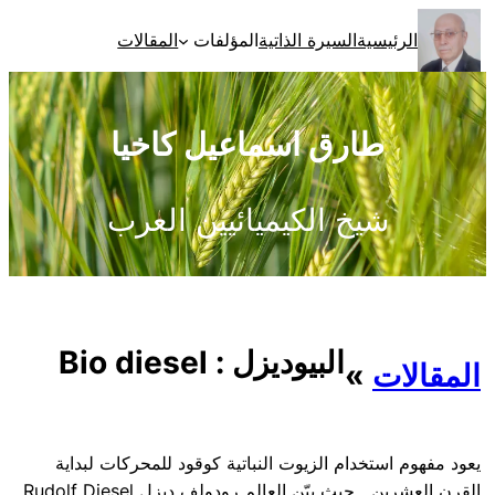
تخطى
الرئيسية
السيرة الذاتية
المؤلفات
المقالات
إلى
المحتوى
طارق اسماعيل كاخيا
شيخ الكيميائيين العرب
البيوديزل : Bio diesel
المقالات
»
يعود مفهوم استخدام الزيوت النباتية كوقود للمحركات لبداية
القرن العشرين , حيث بيّن العالم رودولف ديزل Rudolf Diesel