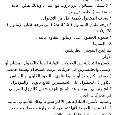
* لا يشكل الميتانول ايزو تروب مع الماء , وبذلك يمكن إعادة
استخدامه ( إعادة تدويره ) .
* يضاف الميتانول بكمية أقل من الإيتانول .
* درجة غليان الميتانول ( 64.5 مO ) من درجة غليان الإيتانول (
78 مO ) .
* صعوبة الحصول على الإيتانول بنقاوة عالية .
3 ـ الوسيط .
يتم إنتاج البيوديزل بطريقتين :
الأولى :
بالأسترة التبادلية بين الكحولات الأولية الدنيا كالكحول الميتيلي أو
الإيتيلي والجليسيرين في جزيئات الزيت باستخدام وسيط حمضي
( حمض الكبريت ) أو وسيط قلوي ( الصود الكاوي أو البوتاس
الكاوي ) . للحصول على الجليسيرين كناتج ثانوي , والبيوديزل
كناتج رئيسي , ويعتبر هذا المنتج الجديد فعال كالديزل البترولي
في محركات الديزل .
وعملية الأسترة التبادلية هي الأكثر شيوعاً وذلك للأسباب التالية :
1 ـ اقتصادية العملية لأنها تتم بدرجات حرارة وضغط منخفضين .
2 ـ يصل مردود التفاعل حتى 98 % .