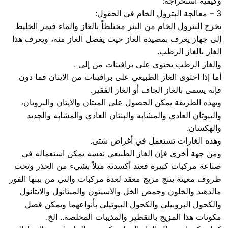
وكيفية استخراجه:
3 – معالجة البترول الخام في الحقول:
يخرج البترول الخام من البئر مختلطاً بالغاز والماء فيمر الخليط
إلى جهاز يعرف بمصيدة الغاز حيث يفصل الغاز منه، ويعرف هذا
الغاز بالغاز الرطب.
والغاز الرطب يحتوي على برافينات من إلى .
أما إذا احتوى الغاز الطبيعي على برافينات من الايتان فما دون
فإنه يسمى بالغاز الجاف أو الغاز الفقير.
وبهذه الطريقة يمكن الحصول على الميتان والايتان والبروبان،
والبيوتان العادي والمشابه والبنتان العادي والمشابه والجديد
والهكسان.
وهذه الغازات تستعمل في أغراض شتى.
ومن جهة أخرى فإن الغاز الطبيعي نفسه يمكن استعماله في
صناعة مركبات كبيرة فعند أكسدته مثلاً بشيء من الحذر وتحت
ظروف معينة ينتج مزيج معقد لعدة مركبات والتي من بينها الفور
مالدهيد والخلون وحمض الخل والأسيتون والميتانول والايتانول
والكحول البروبيلي والكحول البيوتيلي بأنواعهما ويمكن فصل
مكونات هذا المزيج بالتقطير والمذيبات المخلصة.. الخ.