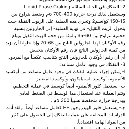
2- التفكك في الحالة السائلة Liquid Phase Craking :
ويستعمل لذلك درجة حرارة 400-700 oم وضغط يتراوح بين
15-150 كغ/سم2 وتجري هذه العملية على الزيوت الثقيلة حيث
يتحول الزيت الثقيل- في نهاية العملية- إلى الجازولين بنسبة
حجمية تتراوح بين 60-65 بالمئة من حجم الزيت الثقيل ويبلغ
رقم الأوكتان لهذا الجازولين الناتج بين 65-70 وإذا حاولنا أن نزيد
من كمية الجازولين الناتج فإن رقم الأوكتان ينخفض.
أي أن رقم الأوكتان للجازولين الناتج يتناسب عكساً مع المردود.
3- التفكك في وجود عامل مساعد:
آ- يمكن إجراء عملية التفكك في وجود عامل مساعد من أوكسيد
الألمنيوم، أوكسيد السبيليكون، وأوكسيد المنغنيز.
ب- يستعمل كلور الألمنيوم أيضاً كوسيط في عملية التحطيم،
وتتم العملية عند استعمال هذا الوسيط في الضغط العادي
وبدرجة حرارة منخفضة نسبياً 300 oم .
جـ- يستعمل فلور الهيدروجين HF كعامل مساعد أيضاً، ولقد أدت
الدراسات المختلفة على عملية التفكك إلى الحصول على كثير
من المواد الهامة اقتصادياً.
10-2 – نواتج التحطيم الحراري لعدد من الفحوم الهيدروجينية :