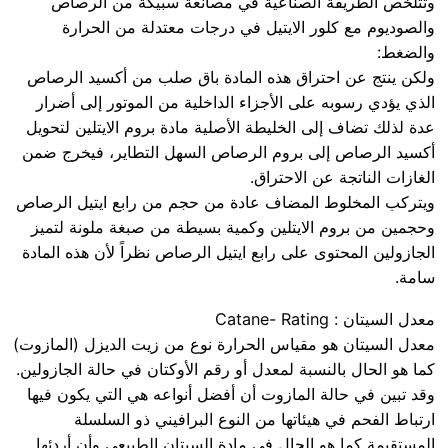
وتتلخص الطريقة الصناعية في مصانعة سبيكة من الرصاص
والصوديوم مع كلور الايتيل في درجات معتدلة من الحرارة
والضغط:
ولكن ينتج عن احتراق هذه المادة باق صلب من أكسيد الرصاص
الذي يؤدي رسوبه على الأجزاء الداخلية من الموتور إلى أضرار
عدة لذلك تضاف إلى الخليطة الأصلية مادة بروم الايتلين لتحويل
أكسيد الرصاص إلى بروم الرصاص السهل التطاير، فيخرج ضمن
الغازات الناتجة عن الاحتراق.
ويتركب المخلوط المضاف عادة من حجم من رابع ايتيل الرصاص
وحجمين من بروم الايتلين وكمية بسيطة من صبغة ملونة لتميز
الجازولين المحتوى على رابع ايتيل الرصاص نظراً لأن هذه المادة
سامة.
معدل السيتان : Catane- Rating
معدل السيتان هو مقياس الحرارة نوع من زيت الديزل (المازوت)
كما هو الحال بالنسبة لمعدل أو رقم الأوكتان في حالة الجازولين.
وقد تبين في حالة المازوت أن أفضل أنواعه هي التي يكون فيها
ارتباط الفحم في هيئاتها من النوع البرافيني ذو السلسلة
المستقيمة كما هو الحال في مادة السيتان الطبيعي وأن أردئها