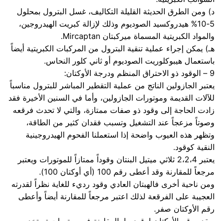
د) ومن الطرق الحديثة القليلة التكاليف، غسل البترول بمحلول
5-10% هيدروكسيد الصوديوم وذلك لإزالة كبريت الهيدروجين،
والمواد الكبريتية المسماة ميركبتان Mircaptan.
هـ) يمكن إجراء عملية تنقية البترول من المركبات الكبريتية أيضاً
باستعمال هيبوكلوريت الصوديوم أو ثاني كلور النحاس.
9 – الوقود ذو الاحتراق المنظم ودرجة الأوكتان:
يعتبر الجازولين الناتج من عملية التقطير المباشر للبترول مناسباً
للآلات القديمة وموتورات الجازولين، وأما في السنين الأخيرة فقد
زادت الحاجة إلى وقود ذو صفات ممتازة، والتي لا تحدث فرقعه
وصوتاً مزعجاً عند التشغيل وتسبب فقدان كثير من الطاقة،
وتظهر هذه العيوب واضحة إذا استعملنا الفحوم الهيدروجينية
النقية كوقود.
يعتبر 2،2،4 ثلاثي ميتيل البنتان وقوداً ممتازاً للموتورات ويعتبر
مرجعاً للمقارنة وقد أعطى رقم 100 (أي أوكتان 100).
ومن ناحية أخرى فالهبتان العادي وقود رديء للغاية نظراً لقدرته
العجيبة على الفرقعة لذلك اعتبر مرجعاً للمقارنة أيضاً وأعطى
رقم الأوكتان صفر.