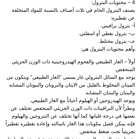
4 – محتويات البترول:
يصنف البترول الخام في ثلاث أصناف بالنسبة للمواد المتخلفة
عن تقطيره:
آ- بترول برافيني.
ب- بترول نفطي أو اسفلتي.
جـ- بترول مختلط.
وأهم محتويات البترول هي:
أولاً – الغاز الطبيعي والفحوم الهيدروجينية ذات الوزن الجزيئي
المنخفض.
يوجد مع السائل البترولي غاز يسمى “الغاز الطبيعي” ويتكون من
الميتان المخلوط بالقليل من الايتان والبروبان والبيوتان المشابه
والبنتان والبنتان المشابه.
ويوجد الهيدروجين أو الهيلوم أحياناً مع الغاز الطبيعي.
ونظراً لأن البرافينات ذات الوزن الجزيئي المنخفض تختلف عن
بعضها في درجة غليانها كما أنها تختلف عن النتروجين والهيلوم
فإنه يمكن فصل مكونات هذا الغاز باسالته وإعادة تقطيره تقطيراً
تجزيئياً تحت ضغط منخفض.