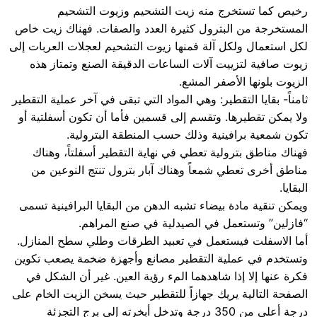
رخيص كما تستخرج منه زيت التشحيم وزيوت التشحيم
المستخرجة من البترول كثيرة العدد والصفات. فهناك زيت خاص
لكل استعمال ولكل آلة فمنها زيوت التشحيم لعجلات العربات إلى
زيوت صافية لتزييت آلات الساعات الدقيقة الصنع وتمتاز هذه
الزيوت بلونها الأصفر المشع.
ثامناً- بقايا التقطير: وهي المواد التي تبقى في آخر عملية التقطير
ولا يمكن تقطيرها. وتقسم إلى قسمين فأما أن تكون أسفلتية أو
تكون شمعية برافينية وذلك حسب المنطقة البترولية.
فهناك مناطق بترولية تعطي في نهاية التقطير أسفلتاً، وهناك
مناطق أخرى تعطي شمعاً وهناك آبار بترول تنتج النوعين من
البقايا.
ويمكن تنقية مادة بيضاء تشبه الدهن من البقايا البرافينية تسمى
“فازلين” وتستعمل في الصيدلية في صنع المراهم.
أما الاسفلت فيستعمل في تعبيد الطرقات وطلي سطح المنازل.
وتستخدم في عملية التقطير مصانع وأجهزة ضخمة يصعب تكوين
فكرة عنها إلا إذا شاهدهما المء رؤية العين. غير أن الشكل في
الصفحة التالية يريك جهازاً للتقطير حيث يسخن الزيت الخام على
درجة أعلى من 350 درجة وتدخل أبخرته إلى برج التجزئة