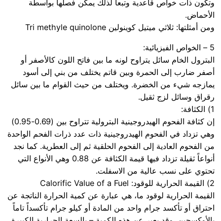
وتكون ذات خواص قاعدية وتبعاً لذلك يمكن فصلها بواسطة
الأحماض.
ومن أمثلتها: ثلاثي ميتيل كوينولين Tri methyle quinolone
5 – الخواص الفيزيائية:
البترول الخام سائل يتراوح لونه ما بين فاتح اللون كالأصفر أو
أصفر ضارب إلى الحمرة وبين قاتم يختلف من بني إلى أسود
يمازجه شيء من الخضرة. ويختلف من حيث القوام ما بين سائل
رقراق وسائل لزج ثقيل.
1) الكثافة:
إن كثافة الفحوم الهيدروجينية البترولية تتراوح بين (0.69-0.95)
وهي تزداد في الفحوم الهيدروجينية ذات عدد ذرات الفحم الواحدة
من الفحوم العادية إلى الفحوم الحلقية ثم إلى العطرية. كما نجد
أنواعاً ثقيلة تزداد فيها قيمة الكثافة عن 0.88 وهي الأنواع التي
تحتوي على نسب عالية من الاسفلت.
2) القيمة الحرارية للوقود: Calorific Value of a Fuel
القيمة الحرارية لوقود ما، هي عبارة عن كمية الحرارة الناتجة عن
احتراق أو تأكسد جرام واحد من المادة أو كيلو جرام تأكسداً تاماً
بالأوكسجين. وقد يعبر عن هذه الكمية – بالسعة الحرارية الكبيرة