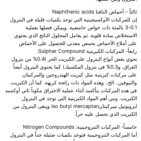
ثالثاً – أحماض النافتا Naphthenic acids
إن للمركبات الأوكسيجينية التي توجد بكميات قليلة في البترول
0.1-3 بالمئة ذات خواص حامضية. ويمكن فصلها بعملية
الاستخلاص بمادة قلوية. ثم يعامل المحلول الناتج الذي يحتوي
على أملاح الأحماض بحمض معدني للحصول على الأحماض
رابعاً- المركبات الكبريتية Sulphar Compound:
تحوي بعض أنواع البترول على الكبريت الحر (0.4% من بترول
العراق، و0.3% في بترول المكسيك) كما يحتوي البترول أيضاً
على مركبات كبريتية مثل كبريت الهيدروجين والمركبتان
والثيوفين.. الخ.. وهذه المواد ذات رائحة كريهة. كما أن الكبريت
في هذه المركبات يتأكسد أثناء عملية الاحتراق مكوناً ثاني أوكسيد
الكبريت. ومن أهم المواد الكبريتية التي توجد في البترول
ايزوبوتيل ميركبتانIso butyl mercaptan وينقى البترول من
الكبريت الذي نحصل عليه حراً.
خامساً- المركبات النتروجينية: Nitrogen Compounds
أما المركبات النتروجينية فتوجد بكميات ضئيلة جداً في البترول