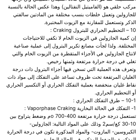
مركب حلقي هو (الفاميتيل النفتالين) وهذا عكس الحالة بالنسبة
للجازولين وتعمل خلطات بنسب مختلفة من المادتين سالفتي
الذكر وتستعمل للمقارنة مع الزيوت المختبرة.
10 – التحطيم الحراري للبترول Craking :
إن كمية الجازولين في الزيوت الخام لا تكفي للاحتياجات
المختلفة. ولذا لجأت مصانع تكرير البترول إلى عملية صناعية
لانتاج الجازولين في الأجزاء المتقطرة من الزيوت الخام والتي
تغلي في درجة حرارة مرتفعة وثمنها رخيص.
وتعرف هذه العملية التي تسخن فيها أجزاء البترول ذات درجة
الغليان المرتفعة تخت ظروف تساعد على التفكك إلى مواد ذات
نقاط غليان منخفضة بعملية التفكك الحراري أو التكسير الحراري
أو التحطيم الحراري.
10-1 – طرق التفكك الحراري :
1- التفكك في الحالة البخارية Vaporphase Craking :
تستعمل درجة حرارة مرتفعة 400-700 oم وضغط يتراوح بين
10-30 كغ/سم2 وذلك على المواد التالية: الجازولين-
الكيروسين- المازوت- والمواد المذكورة تكون في درجة الحرارة
المذكورة والضغط المذكور في الحالة البخارية.