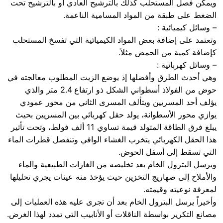
ويمكن فصل المستحلب كذلك بالترشيح العادي أو بالترشيح تحت
الضغط على طبقة من المواد المسامية الناعمة.
– وسائل كيميائية :
وتعتمد على إضافة بعض المواد الكيميائية التي تفسخ المستحلب
كإضافة كمية من الحمض مثلاً.
– وسائل كهربائية :
وهي أحدث الطرق وأفضلها إذ يوضع الزيت المطلوب معالجته في
حوض من الفولاذ أسطواني الشكل ذو ارتفاع 2.4 متر والذي
يؤلف أحد المسريين ويتألف المسرى الثاني من محور عمودي
يوازي محور الأسطوانة، يولد حقل كهربائي بين المسريين بحيث
يبلغ فرق الطاقة المتولد قيمة تساوي 11 ألف فولط، وتحت تأثير
هذا الحقل الكهربائي يتخرب الغشاء الوافي وتنفصل قطرات الماء
التي تسقط إلى أسفل الحوض.
ويرسل البترول الخام بعد تخليصه من الغازات الطبيعية والماء
والأملاح إلى صهاريج التخزين حيث يؤخذ منه عينات يجري تحليلها
لمعرفة نوعيته وقيمته.
وأخيراً يرسل البترول الخام بعد أن تجرى عليه هذه العمليات إلى
مصانع التكرير بواسطة الناقلات أو الأنابيب التي تمدد لهذا الغرض.