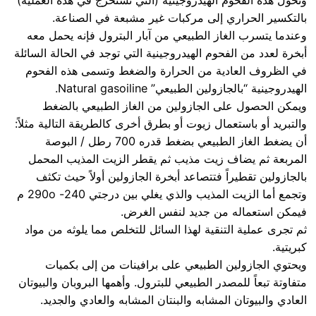
وتحول هذه الفحوم الهيدروجينية (التي تستخرج في هذه العملية)
بالتكسير الحراري إلى مركبات غير مشبعة في الصناعة.
وعندما يتسرب الغاز الطبيعي من آبار البترول فإنه يحمل معه
أبخرة لعدد من الفحوم الهيدروجينية التي توجد في الحالة السائلة
في الظروف العادية من الحرارة والضغط وتسمى هذه الفحوم
الهيدروجينية “بالجازولين الطبيعي” Natural gasoiline.
ويمكن الحصول على الجازولين من الغاز الطبيعي بالضغط
والتبريد أو باستعمال زيوت أو بطرق أخرى كالطريقة التالية مثلاً:
أن يضغط الغاز الطبيعي بضغط قدره 700 رطل / البوصة
المربعة ثم يضاف زيت مذيب ثم يقطر الزيت المذيب المحمل
بالجازولين تقطيراً فتتصاعد أبخرة الجازولين أولاً حيث تكثف
وتجمع أما الزيت المذيب والذي يغلي بين درجتي 240- 290o م
فيمكن استعماله من جديد لنفس الغرض.
ثم تجرى عملية التنقية لهذا السائل للتخلص مما يلوثه من مواد
كبريتية.
ويحتوي الجازولين الطبيعي على برافينات من إلى بكميات
متفاوتة تبعاً للمصدر الطبيعي للبترول. وأهمها البروبان والبيوتان
العادي والبيوتان المشابه والبنتان المشابه والعادي والجديد.