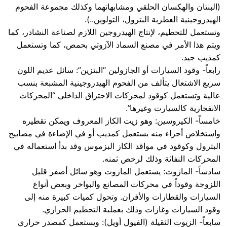
(البنتان والهكسان الحلقي ومشابهاتهما وكذلك مجموعة الفحوم
الهيدروجينية العطرية البترول، التولوين..).
وتستعمل للتحطيم، لإنتاج الهيدروجين اللازم لصناعة النشادر، كما
ويتم هذا الأمر في مصنع السماد الآزوتي بحمص، كما وتستعمل
كمذيب جيد.
رابعاً- وقود السيارات أو الجازولين “البنزين”: سائل عديم اللون
سريع الاشتعال يتألف من الفحوم الهيدروجينية المشبعة بنسب
عالية وتستعمل كوقود لمحركات الاحتراق الداخلي “المحركات
الانفجارية كالسيارت وغيرها”.
خامساً- الكيروسين: وهو زيت الكاز المعروف ويمكن تقطيره
واستخلاص أجزاء منه يستعمل كمذيب أو في الإضاءة في مصابيح
البترول وكوقود في مواقد الكاز البزموس وقد بدأ استعماله في
المحركات النفاثة وذلك لرخص ثمنه.
سادساً- المازوت: يستعمل المازوت وهو سائل أصفر قليل
اللزوجة وقوداً في محركات المصانع والبواخر وبعض أنواع
السيارات والقطارات والأفران. وتحول كميات كبيرة منه إلى
وقود السيارات وغازات وذلك بعملية التحطيم الحراري.
سابعاً- الزيوت الثقيلة (الفيول أويل): ويستعمل كمصدر حراري