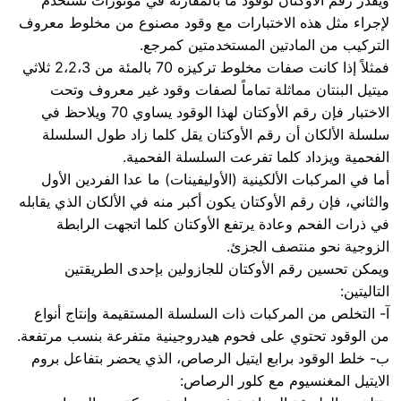
ويقدر رقم الأوكتان لوقود ما بالمقارنة في موتورات تستخدم
لإجراء مثل هذه الاختبارات مع وقود مصنوع من مخلوط معروف
التركيب من المادتين المستخدمتين كمرجع.
فمثلاً إذا كانت صفات مخلوط تركيزه 70 بالمئة من 2،2،3 ثلاثي
ميتيل البنتان مماثلة تماماً لصفات وقود غير معروف وتحت
الاختبار فإن رقم الأوكتان لهذا الوقود يساوي 70 ويلاحظ في
سلسلة الألكان أن رقم الأوكتان يقل كلما زاد طول السلسلة
الفحمية ويزداد كلما تفرعت السلسلة الفحمية.
أما في المركبات الألكينية (الأوليفينات) ما عدا الفردين الأول
والثاني، فإن رقم الأوكتان يكون أكبر منه في الألكان الذي يقابله
في ذرات الفحم وعادة يرتفع الأوكتان كلما اتجهت الرابطة
الزوجية نحو منتصف الجزئ.
ويمكن تحسين رقم الأوكتان للجازولين بإحدى الطريقتين
التاليتين:
آ- التخلص من المركبات ذات السلسلة المستقيمة وإنتاج أنواع
من الوقود تحتوي على فحوم هيدروجينية متفرعة بنسب مرتفعة.
ب- خلط الوقود برابع ايتيل الرصاص، الذي يحضر بتفاعل بروم
الايتيل المغنسيوم مع كلور الرصاص: