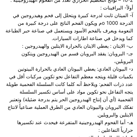
أولاً- البرافينات :
آ- الميثان ثابت لدرجة كبيرة ويتحلل إلى فحم وهيدروجين في
الدرجة 1000 oم ويكون الفحم الناتج على درجة كبيرة من
النعومة ويعرف بالفحم الأسود ويستعمل في صناعة حبر الطباعة
كما ويدخل في صناعة اطارات السيارات.
ب- الايتان : يعطي الايتان بالحرارة الايتلين والهيدروجين :
جـ- البروبان: يفقد البروبان قسم من الهيدروجين ويتكون
البروبلين،
د- البيوتان العادي: يعطي البيوتان العادي بالحرارة البيتوتين
بكميات قليلة ويتجه معظم التفاعل نحو تكوين مركبات أقل في
عدد ذرات الفحم: ويلاحظ أنه كلما كانت السلسلة الفحمية طويلة
يتجه التفاعل نحو تكوين مواد على أساس تكسير السلسلة
الفحمية (أي أن إنتاج الهيدروجين الحر يتم بدرجة ضئيلة) وتعتبر
تفكك البروبان والبيوتان العادي من الطرق العملية صناعياً لانتاج
الايتلين والبروبلين.
هـ- أما الفحوم الهيدروجينية المتفرعة فيحدث عند تكسيرها
حرارياً التفاعلين :