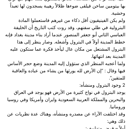
بها بيتومين ساخن فيلقى ضوءها ظلالاً رهيبة يسجدون لها تعبداً
وخشية.
ولم يكن الفينيقيون أقل ذكاء من غيرهم فاستعملوا المادة
البترولية في طلي سفنهم، وقد روت كتب التاريخ أن الخليفة
العباسي الثاني أبو جعفر المنصور عندما أراد بناء مدينة بغداد فإنه
خطط المدينة أولاً في البترول وأشعله. وصار ينظر إلى هذا
البترول المشتعل من مكان عال ليأخذ فكرة عما ستكون عليه
المدينة بعد انتهائها.
ولما أعجبه المنظر الذي ستؤول إليه المدينة وضع حجر الأساس
فيها وقال : “إن الأرض لله يورثها من يشاء من عباده والعاقبة
للمتقين”.
2 وجود البترول ومنشأه:
يوجد البترول في نواح كثيرة من الأرض فهو يوجد في العراق
والبحرين والمملكة العربية السعودية وايران وأمريكا وفي روسيا
ورومانيا.
وقد اختلفت الآراء عن مصدره ومنشأه، وهناك عدة نظريات عن
ذلك وهي:
أولاً – فرض مندلييف: