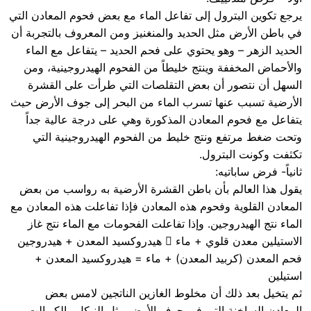
يرجع تكوين البترول إلى تفاعل الماء مع بعض فحوم المعادن التي
في باطن الأرض مثل الحديد والمنغنيز ومن المعروف بالتجربة أن
الحديد الزهر – وهو يحتوي على فحم الحديد – يتفاعل مع الماء
والأحماض المخففة وينتج خليطاً من الفحوم الهيدروجينية، ومن
السهل أن نتصور أن بعض التقلصات التي طرأت على القشرة
الأرضية تسبب عنها تسرب الماء من البحر إلى جوف الأرض حيث
يتفاعل مع فحوم المعادن المذكورة وهي على درجة عالية جداً
وتحت ضغط مرتفع ونتج خليط من الفحوم الهيدروجينية التي
تكثفت وكونت البترول.
ثانياً- فرض ساباتيه:
يقول هذا العالم بأن باطن القشرة الأرضية به رواسب من بعض
المعادن القلوية وفحوم هذه المعادن فإذا تفاعلت هذه المعادن مع
الماء نتج الهيدروجين. وإذا تفاعلت الفحومات مع الماء نتج غاز
الاستيلين معدن قلوي + ماء  هيدروكسيد المعدن + هيدروجين
فحم المعدن (كربيد المعدن) + ماء = هيدروكسيد المعدن +
استيلين
ثم يتخيل بعد ذلك أن مخلوط الغازين الناتجين لامس بعض
المعادن الساخنة التي في جوف الأرض مثل النيكل والكوبالت