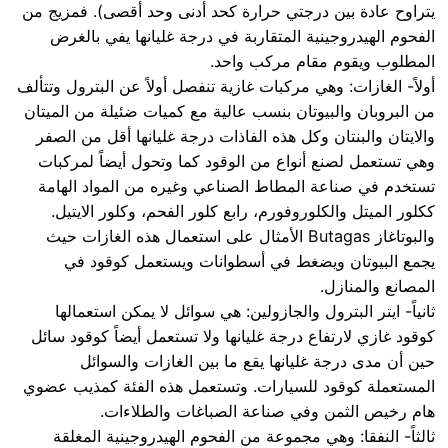
يتراوح عادة بين درجتي حرارة كحد أدنى وحد أقصى). فمزيج من
الفحوم الهيدروجينية المتقاربة في درجة غليانها يفي بالغرض
المطلوب ويقوم مقام مركب واحد.
أولاً- الغازات: وهي مركبات غازية تنفصل أولاً عن البترول وتتألف
من البروبان والبيوتان بنسب عالية مع كميات ضئيلة من الميتان
والايتان والبنتان وكل هذه الفاذات درجة غليانها أقل من الصفر
وهي تستعمل لصنع أنواع من الوقود كما وتحول أيضاً لمركبات
تستخدم في صناعة المطاط الصناعي وغيره من المواد الهامة
ككلور الميتل والكلوروفورم، رابع كلور الفحم، وكلور الايتيل.
والبوتاغاز Butagas الأمثال على استعمال هذه الغازات حيث
يجمع البيوتان ويضغط في أسطوانات ويستعمل كوقود في
المصانع والمنازل.
ثانياً- ايتر البترول والجازولين: هي سوائل لا يمكن استعمالها
كوقود غازي لارتفاع درجة غليانها ولا تستعمل أيضاً كوقود سائل
حين أن مدى درجة غليانها يقع ما بين الغازات والسوائل
المستعملة كوقود للسيارات. وتستعمل هذه الفئة كمذيب عضوي
هام رخيص الثمن وفي صناعة الصباغات والطلاءات.
ثالثاً- النفقا: وهي مجموعة من الفحوم الهيدروجينية المغلقة