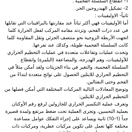
1- انقطاع السلسلة الفحمية .
2- تشكيل الهيدروجين الحر.
ثانياً- الاوليفينات :
أما الأوليفينات فهي أكثر ثباتاً عند مقارنتها بالبرافينات التي تقابلها
في عدد ذرات الفحم، وتزدتد مقامه المركب لفعل الحرارة كلما
اتجهت الأربطة الزوجية نحو منتصف الجزئي وتقل المقاومة كلما
كانت السلسلة الفحمية طويلة، وكذلك عند تفرعها.
وتحدث عمليات وتفاعلات متعددة في عمليات التحطيم الحراري
للأوليفينات، وهم الهدرجة، والمضاعفة (البلمرة) وانقطاع
السلسلة الفحمية، والتغير في بناء الجزيئات ولقد أمكن مثلاً في
التحطيم الحراري للايتلين الحصول على نواتج متعددة ابتداءً من
الفحم وحتى النفتالين.
وتوضح المعادلات التالية المركبات المختلفة التي أمكن فصلها من
التحطيم الحراري للايتلين:
وتعرف عملية التكسير الحراري للجازولين لرفع رقم الأوكتان
بعملية التحسين، وتجرى العملية تحت ضغط مرتفع ولمدة قصيرة
جداً (1-10) ثانية ويساعد على إجراء التفكك عوامل مساعدة
مختلفة كلها تعمل على تكوين مركبات عطرية، ومركبات ذات