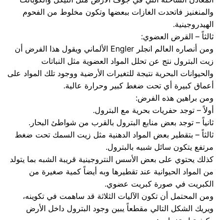
والمنغنيز فاتحدت الغازات ببعضها وتكون مخلوط من الفحوم
الهيدروجينية.
ثالثاً – القرض العضوي:
ومن أنصاره العالم انجلر Engler الألماني ويقول هذا الفرض أن
زيت البترول نتج عن تحلل المواد العضوية مثل النباتات
والحيوانات البحرية نتيجة للتغيرات الأرضية ووجود تلك المواد على
أعماق كبيرة أي تحت ضغط كبير وحرارة عالية.
ومن براهين هذه الفرض:
أولاً – توجد حفريات بحرية مع البترول.
ثانياً – توجد بعض منابع البترول بالقرب من شواطئ البحار.
ثالثاً – بتقطير بعض المواد الدهنية مثل زيت السمك تحت ضغط
مرتفع يتكون سائل شبيه بالبترول.
كذلك يحتوي على بعض الأسس النتروجينية قريبة الشبه بما يتولد
من المواد الحيوانية عند تقطيرها وبه أيضاً كمية صغيرة من
الكبريت في صورة كبريت عضوي.
ومن المحتمل أن تكون الآليات الثلاثة قد ساهمت في تكوينه،
ويريك الشكل التالي مقطعاً يبين وجود البترول داخل الأرض