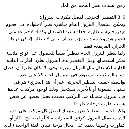
زمن انسياب نفس الحجم من الماء
3-6 التقطير التجزيئي لفصل مكونات البترول:
ويمكن استعمال البترول الخام مباشرة نظراً لاحتواءه على فحوم
هيدروجينية متطايرة تجعله شديد الاشتعال وكذلك لاحتواءه على
فحوم هيدروجينية ذات وزن جزيئي عالي لا تتطاير إلا في درجات
الحرارة المرتفعة فقط.
ولذا يقطر البترول الخام تقطيراً بطيئاً للحصول على نواتج ملائمة
يمكن استعمالها وقبل التقطير يدفأ البترول لطرد الغازات الذائبة
القابلة للاشتعال مثل الميتان وغيره. وفي الإمكان نظرياً أن تفصل
جميع المركبات الموجودة في البترول الخام كلا على حده
بواسطة عملية التقطير التجزيئي غير أن هذا التجزيء هو في
منتهى الصعوبة أو بالأحرى مستحيل وذلك لوجود مركبات عديدة
في البترول متماثلة في التركيب يصعب فصل بعضها عن بعض
بسبب تقارب درجات غليانها.
ولكن لحسن الحظ لا ضرورة هناك لفصل كل مركب على حده
لأن استعمال البترول كوقود للسيارات مثلاً أو لمصابيح الكاز أو
كماوزت وغيرها يعتمد على مجال درجة غليان الفئة الواحدة (الذي