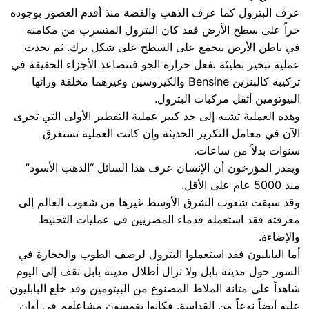
عرف البترول كما عرف الذهب والفضة منذ أقدم العصور بوجوده
حراً على سطح الأرض فقد كان البترول المتسرب من مكامنه
في باطن الأرض يتجمع على السطح على شكل برك. ثم تحدث
عملية تبخير بطيئة بفعل حرارة الجو فتتصاعد الأجزاء الخفيفة في
تركيبه كالبنزين Bensine والكيروسين وغيرهما مخلفة ورائها
البيوتومين أثقل مركبات البترول.
وهذه العملية تشبه إلى حد كبير عملية التقطير الأولى التي تجرى
الآن في معامل التكرير الحديثة وإن كانت العملية تستغرق
سنوات بدلاً من ساعات.
ويقدر المؤرخون أن الإنسان عرف هذا السائل “الذهب الأسود”
منذ 5000 عام على الأقل.
وقد سبقت شعوب الشرق الأوسط غيرها من شعوب العالم إلى
معرفته فقد استعمله قدماء المصريين في عمليات التحنيط
والإضاءة.
أما البابليون فقد استعملوا البترول لرصف الطوب والحجارة في
السور حول مدينة بابل ولا تزال أطلال مدينة بابل تقف إلى اليوم
شاهداً على متانة الملاط المصنوع من البيتومين وقد خلع البابليون
عليه أيضاً نوعاً من القداسة. فكانوا يغمسون مشاعلهم في أوان