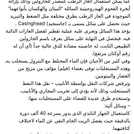
كما يمكن استعمال الغاز الرطب كمصدر للجازولين وذلك بإزالة
أبخرة الفحوم الهيدروجينية السائلة “البيتان والهكسان بأنواعهما”
الموجودة في الغاز الرطب بطرق مختلفة مثل الضغط والتبريد
حيث نحصل على سائل يسمى بـ (جاسنجيد) Casinghead .
يؤخذ هذا السائل وتجرى عليه عملية تقطير لفصل الغازات الذائبة
فيه. فنحصل في النهاية على سائل يعرف باسم الجازولين
الطبيعي الثابت، له خاصيته مضادة للدق عالية جداً (أي أن له
رقم أوكتان مرتفع).
وفي كثير من الأحيان فإن الماء المختلط مع البترول يستحلب به،
وهذه المستجلبات توقى بغشاء (فيلم) مؤلف من مزيج من
الغضار والبيتومين.
وترفض شركات النقل بواسطة الأنابيب – نقل هذا النفط
المستحلب وذلك لأنه يؤدي إلى تخريب المجاري والأنابيب.
وتستخدم طرق عديدة للقضاء على المستحلبات منها:
– وسائل آلية:
كاستعمال الجهاز النابذي الذي يدور بسرعة 40 ألف دورة
بالدقيقة حيث يفصل الزيت الخام النقي عن الماء لاختلاف
كثافتيهما.