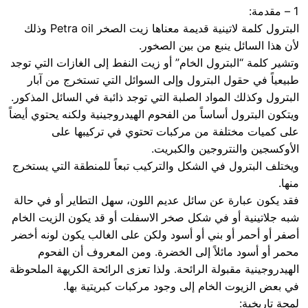
1 – مقدمة:
البترول كلمة لاتينية قديمة معناها زيت الصخر Petra oil وذلك
لأن هذا السائل ينبع من بين الصخور.
وتشير كلمة “البترول الخام” أو زيت النفط إلى الغازات التي توجد
طبيعياً في حقول البترول وإلى السوائل التي تستخرج من آبار
البترول وكذلك المواد الصلبة التي توجد ذائبة في السائل المذكور.
ويتكون البترول أساساً من الفحوم الهيدروجينية ولكنه يحتوي أيضاً
على كميات مختلفة من مركبات تحتوي في تركيبها على
الأوكسجين والنتروجين والكبريت.
ويختلف البترول في الشكل والتركيب تبعاً للمنطقة التي يستخرج
منها.
فقد يكون عبارة عن سائل عديم اللون، سهل التطاير أو في حالة
شبه جلاتينية أو في شكل صخر الاسفلت أو قد يكون الزيت الخام
أصفر أو أحمر أو بني أو أسود ولكن على الغالب يكون لونه أخضر
محمر أو أسود مائلاً إلى الخضرة. ومن المعروف أن الفحوم
الهيدروجينية مقبولة الرائحة. ولذا تعزى الرائحة الكريهة الملحوظة
في بعض الزيوت الخام إلى وجود مركبات كبريتية بها.
لمحة تاريخية: