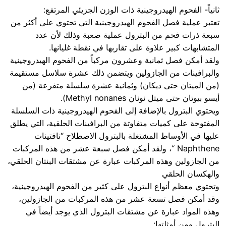
ثانياً- الفحوم الهيدروجينية ذات الوزن الجزيئي المرتفع:
تعتبر عملية فصل الفحوم الهيدروجينية التي تحتوي على أكثر من
سبعة ذرات فحم من البترول عملية صعبة وذلك لأن عدد
المتشابهات كبير علاوة على تقاربها في نقطة غليانها.
ولقد أمكن فصل ثمانية وعشرون مركباً من الفحوم الهيدروجينية
والبرافينات من الجازولين ويتضمن ذلك عشرة سلاسل مستقيمة
(من الميتان حتى ديكان) وثمانية عشرة سلسلة متفرعة (من
أيسو بيوتان حتى ميتل نونان Methyl nonanes).
ويحتوي البترول بالإضافة إلى الفحوم الهيدروجينية ذات السلسلة
المفتوحة على كميات متفاوتة من البرافينات الحلقية، التي يطلق
عليها في الأوساط المشتغلة بالبترول الاصطلاح “نافتينات
Naphthene “، ولقد أمكن فصل سبعة عشر من هذه المركبات
من الجازولين وهذه المركبات عبارة عن مشتقات البنتان الحلقي،
والهكسان الحلقي
وتحتوي معظم أنواع البترول على كثير من الفحوم الهيدروجينية،
وقد أمكن فصل تسعة عشر من هذه المركبات من الجازولين،
وهذه المواد عبارة عن مشتقات البترول الذي يوجد أيضاً في
البترول ومن أمثلتها: