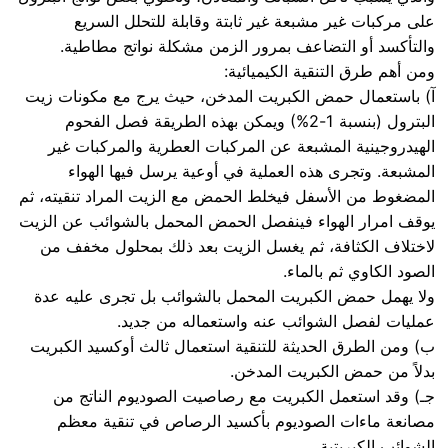
على مركبات غير مشبعة غير ثابتة وقابلة للتحلل السريع
والتأكسد أو التضاعف بمرور الزمن مشكلة نواتج مطاطية.
ومن أهم طرق التنقية الكيميائية:
آ) باستعمال حمض الكبريت المدخن، حيث يرج مع مكونات زيت
البترول (بنسبة 1-2%) ويمكن بهذه الطريقة فصل الفحوم
الهيدروجينية المشبعة عن المركبات العطرية والمركبات غير
المشبعة. وتجرى هذه العملية في أوعية يرسل فيها الهواء
المضغوط من الأسفل فيخلط الحمض مع الزيت المراد تنقيته، ثم
يوقف امرار الهواء فينفصل الحمض المحمل بالشوائب عن الزيت
لاختلاف الكثافة، ثم يغسل الزيت بعد ذلك بمحلول مخفف من
الصود الكاوي ثم بالماء.
ولا يهمل حمض الكبريت المحمل بالشوائب بل تجرى عليه عدة
عمليات لفصل الشوائب عنه واستعماله من جديد.
ب) ومن الطرق الحديثة للتنقية استعمال ثالث أوكسيد الكبريت
بدلاً من حمض الكبريت المدخن.
جـ) وقد استعمل الكبريت مع رصاصيت الصوديوم الناتج من
مصانعة ماءات الصوديوم بأكسيد الرصاص في تنقية معظم
الشوائب الكبريتية.