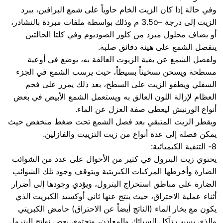
وفي حالة إذا كان الزيت الخام حاوياً على شمع البرافين، يبرد
الزيت إلى درجة –3.5o م وذلك بواسطة ملفات مبردة بالنشادر،
أو يضاف محلول مبرد من كلور الصوديوم وفي كلتا الحالتين
ينفصل الشمع على هيئة دقائق صلبة.
ولفصل الشمع عن بقية الزيوت العالقة به، يوضع في أوعية
مسطحة ويسخن تسخيناً بسيطاً، حيث يرسب الشمع في الجزء
السفلي ويطفو الزيت على السطح، بعد ذلك يمرر على فحم
العظام لإزالة اللون العالق به ويستعمل الشمع الأبيض في بعض
أنواع الورنيش ليعطي صفة العزل عن الماء.
ويقطر الزيت المتبقي بعد فصل الشمع تحت ضغط منخفض حيث
يمكن فصله إلى عدة أنواع من زيت التزييت والفازلين.
8- التنقية الكيميائية:
يحتوي زيت البترول في كثير من الأحوال على عدد من الشوائب
الضارة وأخرطها المركبات الكبريتية ويتوقف وجود تلك الشوائب
الضارة على مناطق استخراج البترول، ويؤدي وجودها إلى أضرار
أثناء عملية الاحتراق، حيث ينتج عنها ثاني أوكسيد الكبريت الذي
يكون مع بخار الماء (الناتج أيضاً عن الاحتراق) حامض الكبريتي
والذي يسبب تآكل السبائك والمعادن، وتحتوي بعض نواتج البترول