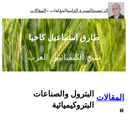
تخطى
الرئيسية
السيرة الذاتية
المؤلفات
المقالات
إلى
المحتوى
طارق اسماعيل كاخيا
شيخ الكيميائيين العرب
البترول والصناعات
المقالات
البتروكيميائية
»