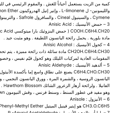
Cymene ، والسينيول Cineal ، والسافرول Safrole ، والتربينول . وزيت بذر اليانسون منكّه رائج للمستحضرات السنية ، وخصوصاً إذا تم مزجه بعناية بالنعنع البستاني Peppermint .
3 – حمض الأنيسيك : Anisic Acid
COOH.C6H4.CH20 ( حمض البنزوئيك بارا ميتوكسي P -Methoxy Benzoic Acid)
مادة بلورية . يحمل رائحة اليانسون اللطيفة . وهو مثبت جيد .
4 – كحول الأنيسيك : Anisic Alcohol
المقومات العادية لمركبات الليلك وهو كحول قيّم نفيس ، وخصوص
5 – ألدهيد الأنيسيك : Anisic Aldehyde
الفانيلا . ولرائحة أزهار الزعرور الشائك Hawthorn Blossom . وألدهيد الأنيسيك سائل عديم اللون ، أو تبني اللون ،
وهو مفيد في عطور السنط ، وسنط فرنس ، وقش النيومون Newmown ، ورقيب الشمس ، والليلك ، والمنثور wallflower ، وهو مفيد في الصوابين ، و في عطور مساحيق الوجه .
6 – الأنيزول : Anisole
CH3.O.C6H5 هو إيتير فينيل الميتيل Phenyl-Methyl Eether . وهوسائل ذو رائحة قوية جداً .
7 – بارا أسيتالدهيد الأنيسيل : P -Anysyl Acetaldehyde