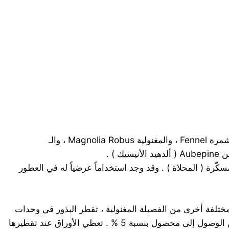
CH3.CH:CH.C6H4.OCH3 جسم بلوري أبيض , يوجد في زيوت بزر اليانسون Aniseed ، واليانسون النجمي Star Anise ، والشمرة Fennel ، والمغنولية Magnolia Robus ، والـ
ّرة ( المحلاة ) . وقد وجد استخداماً عرضياً له في العطور
ة بالتقطير من بزر اليانسون النجمي , وبالفرنسية باديان Badiane , وربما من أنواع مختلفة أخرى من الفصيلة المغنولية ، تقطر البذور في وحدات
تقطير بدائية يتراوح محصول الزيت منها من 1.7-3.5 % حسبما تكون الثمار جافة أو رطبة . إلا أنه باستخدام الأجهزة الحديثة يمكن الوصول إلى محصول بنسبة 5 % . تعطي الأوراق عند تقطيرها