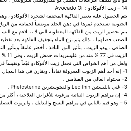
14 – زيت الأفوكادو : Avocado Oil
الجنوبية تستخدم ثمرها في دهن الجلد موضعياً لحمايته من الرياح
الصعب فصلهما ، لذلك يتم نزع الماء بتجفيف الفاكهة بعد تقطي
الصافي . يبدو الزيت ، بتأثير النور النافذ ، أخضر غامقاً وبتأث
الزيت في 77 % منه من غليسريدات حمض الزيت ، وفي 11 % منه من حمض اللينوليك Linoleic Acid .
ولعل من أهم الخواص التي تجعل زيت الأفوكادو قيّماً ونفيساً ف
1- إنه أحد أهم الزيوت المعروفة نفاذاً ، ويقارن في هذا المجال على نحو إيجابي مع اللانولين Lanoline .
2- محتواه العالي من الفيتامين .
3- غني بالليستين Lecithin والفيتوستيرين Phetosterine .
4- إن مراهم الزيوت النباتية مرغوبة للأغراض العلاجية ، أكثر من مراهم الزيوت المعدنية ، وهي أكثر تهدئة للجلد .
5 – وهو قيم بالتالي في مراهم النسج والتدليك ، والزيوت العضلية عندما تدعو الحاجة إلى التزليق والإنفاذ .