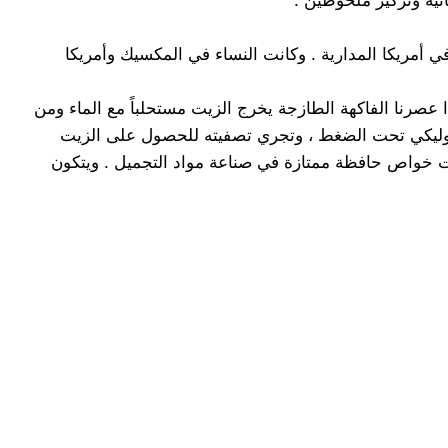
ة لشجرة الأفوكادو ، وهي نوع من الأشجار من الفصيلة الغارية Lauraceae ، وتوجد أصلاً في أمريكا المدارية . وكانت النساء في المكسيك وأمريكا
فاكهة المعطوبة التي لا تتــلاءم مع التسـويق كفاكهــة طازجة ، وتبلغ محتوياتها من الزيت عادة 30 % . فإذا عصرنا الفاكهة الطازجة يخرج الزيت مستحلباً مع الماء ومن
يدروليكي تحت الضغط ، وتجري تصفيته للحصول على الزيت
 الزيت خواص حافظة ممتازة في صناعة مواد التجميل . ويتكون