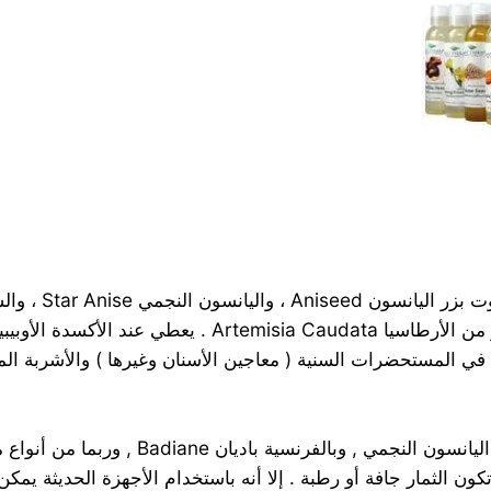
ي المستحضرات السنية ( معاجين الأسنان وغيرها ) والأشربة المسك
Aniseed Oilيتم الحصول على المادة التجاري