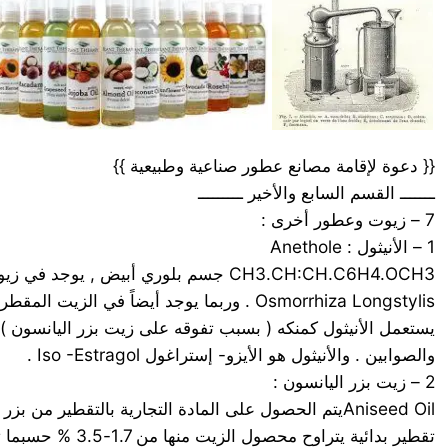
{{ دعوة لإقامة مصانع عطور صناعية وطبيعية }}
ـــــــ القسم السابع والأخير ـــــــــ
7 – زيوت وعطور أخرى :
1 – الأنيثول : Anethole
Osmorrhiza Longstylis . وربما يوجد أيضاً في الزيت المقطر من الأرطاسيا Artemisia Caudata . يعطي عند الأكسدة الأوبيبين Aubepine ( ألدهيد الأنيسيك ) .
يستعمل الأنيثول كمنكه ( بسبب تفوقه على زيت بزر اليانسون ) ف
والصوابين . والأنيثول هو الأيزو- إستراغول Iso -Estragol .
2 – زيت بزر اليانسون :