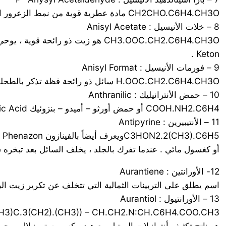
CH2CHO.C6H4.CH3O مادة عطرية قوية من نمط الزعرور البري . وتعرف أيضاً باسم فينيل أسيتالدهيد بارا ميتوكسي P-Methoxy Phenyl Acetaldehyde ويستخدم في مركبات الليلك .
8 – خلات الأنيسيل : Anisyl Acetate
Keton .
9 – فورمات الأنيسيل : Anisyl Format
H.OOC.CH2.C6H4.CH3O سائل ذو رائحة فظة تذكر بالطحلب البحري . تفيد كميات قليلة منه في مركبات الليلك ، ورقيب الشمس ، ومسك الروم .
10 – حمض الأنترانيليك : Anthranilic
COOH.NH2.C6H4 أو حمض أورثو – أميدو – بنزوئيك Ortho-Amido-Benzoic Acid . مادة بلورية . لا يبدو أنها موجودة بحد ذاتها في أي شجيرة ، مع أن إستراتها منتشرة في الطبيعة .
11 – الأنتيبيرين : Antipyrine
أو كغسول مائي . عندما تفرك بالجلد ، يخلف السائل بعد تبخره سط
12- الأورانتين : Aurantiene
اسم يطلق على التربينات الثمالية التي تتخلف عن تكرير زيت ال
13 – الأورانتيول : Aurantiol
H3)C.3(CH2).(CH3)) – CH.CH2.N:CH.C6H4.COO.CH3
هو ناتج تكثيف أنترانيلات الميتيل مع هيدروكسي سترونيلال . يح