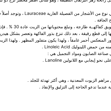
يتم الحصول عليه بعصر الفاكهة المجفف
 الجافة .
يتم تحضير الزيت من ال
عها إلى قطع رقيقة ، بعد ذلك تنزع بذور الفاكهة وتعصر بشكل ه
ير النور المنعكس أحمر غامقاً ، ولهذا يكون متفلور المظهر . ولهذا
ي صناعة الصابون ومواد التجميل هي :