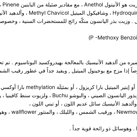
اً إذا مزج مع يوجينول الميتيل , ويفيد جداً في عطور رقيب الش
C6H4.CHO.CH30 يصنع على نطاق وا
اليانسون الروسية ، والشمرة المرة ، وورق اليانسون الن