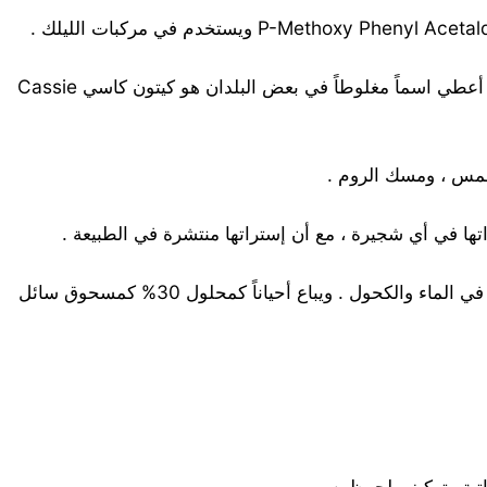
CH3.OOC.CH2.C6H4.CH3O هو زيت ذو رائحة قوية ، يوحي استعماله بمركبات سنط فرنسية الصنع Aftificial Cossie . وقد أعطي اسماً مغلوطاً في بعض البلدان هو كيتون كاسي Cassie
C3HON2.2(CH3).C6H5ويعرف أيضاً بالفينازون Phenazon ، وهو مادة لا لون لها ولا رائحة ، بلورية أو ( مسحوق ) ، ذوابة جداً في الماء والكحول . ويباع أحياناً كمحلول 30% كمسحوق سائل
تية وتركيز ملحوظين .