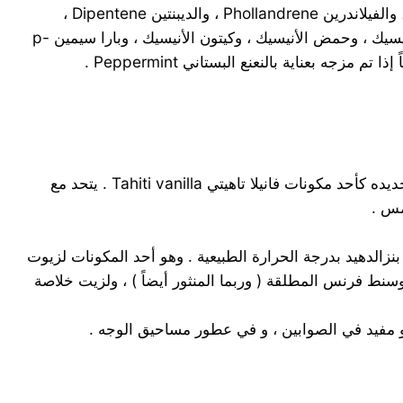
كمية من الزيت يستعمل أحياناً للغش . والمقوم الرئيسي في للزيت هو الأنيتول Anethol ، مع مقادير ضئيلة من الباينين Pinene ، والفيلاندرين Phollandrene ، والديبنتين Dipentene ،
والليمونين- ل L-limonene ، وإتير إتيل الهدروكينون Hydroquinon Ether ، وشافيكول الميتيل Methyl Chavicol ، وألدهيد الأنيسيك ، وحمض الأنيسيك ، وكيتون الأنيسيك ، وبارا سيمين p-
CH2OH.C6H4.CH30 مادة سائلة ذات رائحة مميزة ، يتم تحضيره من ألدهيد الأنيسيك بالمعالجة بهيدروكسيد البوتاسيوم . تم تحديده كأحد مكونات فانيلا تاهيتي Tahiti vanilla . يتحد مع
مس .
سع إما بأكسدة الأنيثول أو إيتير الميتيل بارا كريزول ، أو بمثيَلَة methylation بارا أوكسي بنزالدهيد بدرجة الحرارة الطبيعية . وهو أحد المكونات لزيوت
جمي ، وبذور اليانسون الصيني ، والبوشو Buchu ، ولزيوت سنط كافينيا ، وسنط فرنس المطلقة ( وربما المنثور أيضاً ) ، ولزيت خلاصة