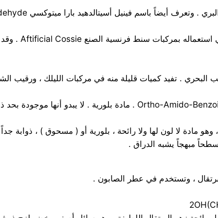
حاً مبهجاً يشبه الدراق .
برتقال ، وتستخدم في عطر الصابون .
2OH(C
مل رائحة زهر البرتقال اللطيفة ، وهو سائل أصفر مخضر لزج ذو ثبا