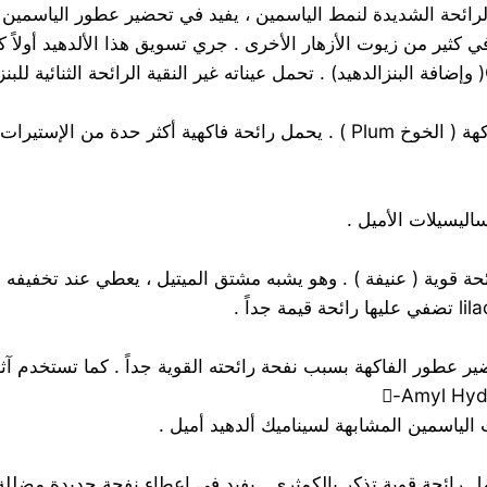
ر مصفر ، يحمل الرائحة الشديدة لنمط الياسمين ، يفيد في تحضير عطور ال
كثير من زيوت الأزهار الأخرى . جري تسويق هذا الألدهيد أولاً ك
COO-C5H11.H سائل لا لون له ، يستخدم في إنتاج عطور الفاكهة ( الخوخ Plum ) . 