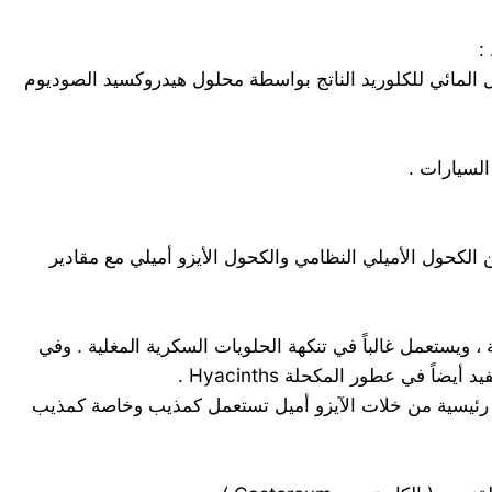
ازات التي تحتوي على خمس ذرات كربون ” في الجازولين الطبيعي ” عند درجة 200 o م ثم التحليل المائي للكلوريد الناتج بواسطة محلول هيدروكسيد الصوديوم
لسيارات .
 الكحول الأميلي النظامي والكحول الأيزو أميلي مع مقادير
ية ، ويستعمل غالباً في تنكهة الحلويات السكرية المغلية . وفي
ً في عطور المكحلة Hyacinths .
 . ويتألف الناتج التجاري منه بصورة رئيسية من خلات الآيزو أميل تستعمل كمذيب وخاصة كمذيب