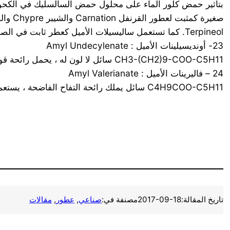
Terpineol. كما تستعمل ساليسيلات الأميل كعطر ثابت في الصابون .
23- أونديسيلينات الأميل : Amyl Undecylenate
CH3-(CH2)9-COO-C5H11 سائل لا لون له ، يحمل رائحة قوية من النمط الوردي . مساعد مفيد في تحضير مركبات السنط والورد. ومعدل جيد للعبير .
24 – فاليرينات الأميل : Amyl Valerianate
C4H9COO-C5H11 سائل يملك رائحة التفاح الفاضحة ، يستعمل بصورة رئيسية في تركيب عطر الفاكهة . وكمعدل في عطر التفاح البري Crapb Apple .
تاريخ المقالة:
2017-09-18
مصنفة في:
صناعي
, 
عطور
, 
مقالات