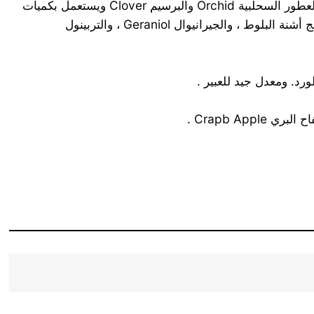
بتأثير حمض كلور الماء على محلول حمض السالسليك في الكحول الأميلي . يغلي بدرجة 279 م . يلاقي استخداماً واسعاً كأساس لعطور السحلبية Orchid والبرسيم Clover ويستعمل بكميات
صغيرة كمثبت لعطور القرنفل Carnation والشيبر Chypre والحشيش المجزوز Foin Coupe . يمتزج جيداً بزيت المريمية ، وراتنج أشنة البلوط ، والجيرانيوال Geraniol ، والتربينول