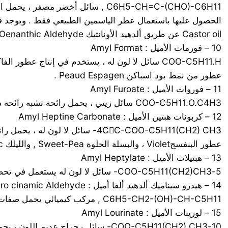
C6H5-CH=C-(CHO)-C6H11 , سائل أخض
الحصول عليها باستعمال عطر الياسمين الطبيعي فقط . ويوجد في 
Castor oil عن طريق ألدهيد الأونانثيك Oenanthic Aldehyde( وإضافة البنزالدهيد) . تحمل عيناته غير النقية الرائحة الثنائية للبنزالدهيد .
10 – فورمات الأميل : Amyl Format
عطور من نمط بود اسباكن Peaud Espagen .
11 – فوروات الأميل : Amyl Furoate
COO-C5H11.O.C4H3 سائل زيتي ، يحمل رائحة تشبه رائحة ساليسيلات الأميل .
12 – كربونات هبتين الأميل : Amyl Heptine Carbonate
عطور البنفسجViolet ، والبسلة الحلوة Sweet-Pea , والليلك lilac تضفي عليها رائحة قيمة جداً .
13 – هبتيلات الأميل : Amyl Heptylate
5-COO-C5H11(CH2)CH3- سائل لا لون له يستعمل في تحضير عطور الفاكهة بسبب نفحة رائحته القوية جداً . كما تستخدم آثار منه لتعديل روائح المركبات العطرية .
14 – هيدرو سيناميك ألدهيد ألفا أميل : -Amyl Hydro cinamic Aldehyde
C6H5-CH2-(OH)-CH-C5H11 , مركب كيميائي يحمل صفات الياسمين المشابهة لسيناميك ألدهيد أميل .
15 – لورينات الأميل : Amyl Lourinate
10-COO-C5H11(CH2) CH3- سائل رجراج عديم اللون ، يحمل رائحة قوية تذكر بالكمثرى . يفيد في إعطاء نفحة جديدة مضللة للروائح العادية .