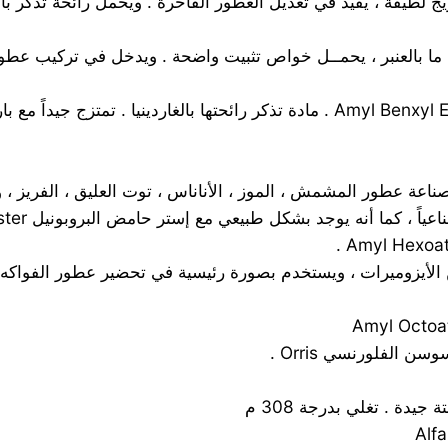
كل طبيعي مع إستر حامض البروبونيل Propionic Acid Ester في زيت الكاكاو Cocoa Oil .
على مزيج من الأيزوميرات ، ويستخدم بصورة رئيسية في تحضير عطور الفو