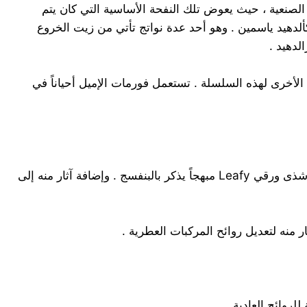
ياسمين الصنعية ، حيث يعوض تلك النفحة الأساسية التي كان يتم
ألدهيد ياسمين . وهو أحد عدة نواتج تأتي من زيت الخروع
يحمل رائحة فاكهية أكثر حدة من الإستيرات الأخرى لهذه السلسلة . تستعمل فورمات الإميل أحياناً في
4CC-COO-C5H11(CH2) CH3- سائل لا لون له ، يحمل رائحة قوية ( عنيفة ) . وهو يشبه مشتق الميتيل ، يعطي عند تخفيفه شذى ورقي Leafy مبهجاً يذكر بالبنفسج . وإضافة آثار منه إلى