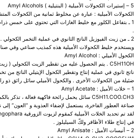
5 – إستيرات الكحولات الأميلية ( البنتيلية ) Amyl Alcohols
الكحولات الأميلية : عبارة عن مخلوط ثمانية من الكحولات المتشابهة وتسمى تجارياً 
.
2 ـ من زيت الفيوزيل الناتج الثانوي في عملية التخمر الكحولي .
ويستخدم خليط الكحولات الأميلية هذه كمذيب صناعي وفي صناعة
الكحول الأميلي : Amyl Alcohol
C5H11OH . يتم الحصول عليه من تقطير الزيت الكحولي ( زيت الفيوزيل ) الذي هو
ناتج ثانوي في عملية إنتاج وتقطير الكحول الإيتيلي الناتج من ت
ضئيلة من الكحولات الأخرى . والكحول الأميلي سائل رائق ذو رائح
1 – خلات الأميل : Amyl Acetate
C5H11.COO.CH3 سائل يحمل رائحة فاكهية فعالة ،
صناعة العطور الفاخرة، يستعمل لإضفاء العذوبة و “العون” إلى نفحة الرا
في إنتاج طلاء الأظافر ولكّ السيليلوز .
2 – أنيسات الأميل : Amyl Anisate