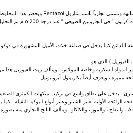
باسم بنتازول Pentazol ويحضر هذا المخلوط :
1 ـ بتفاعل الكلور مع خليط الغ
 اللدائن كما يدخل في صناعة خلات الأميل المشهورة في دوكو ا
خمر المواد السكرية وخاصة المولاس . ويتألف زيت الفيوزيل هذا من
ة مميزة ، ويعرف أيضاً بكاربينول آيزوبيوتيل
 تذكر بالكمثرى . يدخل على نطاق واسع في تركيب منكهات الكمثرى الصنع
ئحة الأولية لعبير الشيبر وعبير أنواع البوكيه الثقيلة . كما يفيد أيضا
لقد تم تحديد الخلات الأميلية كمقوم لزيوت الزورقية Angophara ، والتفاح ، والموز ، والكاكاو