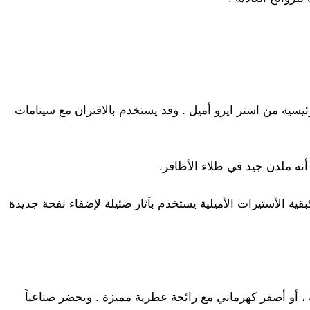
حمل نفحة القندس ( Castoreum ) . يغلي بدرجة 262 م ، ويتألف بصورة رئيسية من استر ايزو أميل . وقد يستخدم بالاقتران مع سينامات
 وكبقية الأستيرات الأميلية يستخدم بآثار ضئيلة لإضفاء نفحة جديدة
ا لون له ، أو أصفر كهرماني مع رائحة عطرية مميزة . ويحضر صناعياً