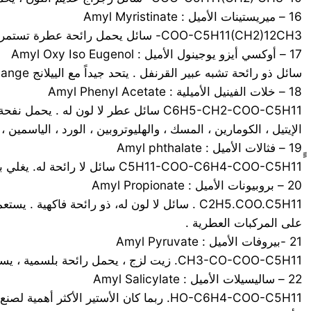
16 – ميريستينات الأميل : Amyl Myristinate
COO-C5H11(CH2)12CH3- سائل يحمل رائحة عطرة تستمر طويلاً . وهو مثبت جيد للعطور الفاخرة .
17 – أوكسي أيزو يوجينول الأميل : Amyl Oxy Iso Eugenol
سائل ذو رائحة تشبه عبير القرنفل . يتحد جيداً مع الييلانج Ylange والهليوتروبين Heliotrpin ، والورد ليشكل عبيراً رائعاً .
18 – خلات الفينيل الأميلية : Amyl Phenyl Acetate
الإيتيل ، الكومارين ، المسك ، والهليوتروبين ، الورد ، الياسمين ، ومسك الرومerose
C5H11-COO-C6H4-COO-C5H11 سائل لا رائحة له. يغلي بدرجة 340 م . وزنه النوعي 1.026. وهو مثبت ممتاز للعطور، كما أنه ملدن جيد في طلاء الأظافر.
20 – بروبيونات الأميل : Amyl Propionate
C2H5.COO.C5H11 . سائل لا لون له، ذو رائحة 
على المركبات العطرية .
21 -بيروفات الأميل : Amyl Pyruvate
CH3-CO-COO-C5H11. زيت لزج ، يحمل رائحة بلسمية ، يستعمل في التراكيب العطرية الفاخرة
22 – ساليسيلات الأميل : Amyl Salicylate
HO-C6H4-COO-C5H11. ربما كان الأستير ال