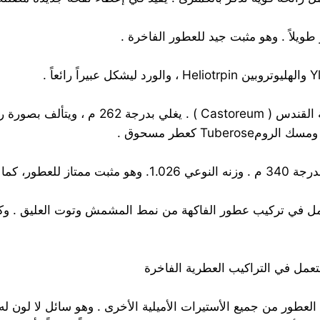
C6H5-CH2-COO-C5H11 سائل عطر لا لون له . ي
Tub كعطر مسحوق .
فاكهية . يستعمل في تركيب عطور الفاكهة من نمط المشمش وتوت العليق .
أكثر أهمية لصنع العطور من جميع الأستيرات الأميلية الأخرى . وهو سائل ل