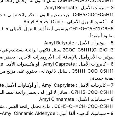
C6H4-O-CH3-COOC5H11 سائل لا لون له ، يحمل رائحة أريج لطيفة ، يفيد في تعديل العطور الفاخرة . ويحمل رائحة تذكر بالقندس ( الكاستريوم Castoreum ) .
3 – بنزوات الأميل : Amyl Benzoate
C6H5-COO-C5H11 . زيت عديم اللون ، تذكر رائحته إلى حـد ما بالعنبر ، يحمــل خواص تثبيت واضحة . ويدخل في تركيب عطور العنبر الصنعية . وهو ملدّن جيد .
4 – أكسيد البنزيل الأميلي : Amyl Benzyl Oxide
صابونياً مفيداً .
5 – بيوتيرات الأميل : Amyl Butyrate
بيوتيرات الأيزوأميل بالإضافة إلى الأيزوميرات الأخرى . يحضر صناعياً ، كما أنه يوجد بش
6 – كابروات الأميل : Amyl Caproate , أو هكسيوات الأميل Amyl Hexoate .
C5H11-COO-C5H11 . سائل لا لون له ، يحتوي 
نفحة جديدة .
7 – كابريئات الأميل : Amyl Capryiate , أو أوكتاوات الأميل Amyl Octoate
C7H15-COO-C5H11 . سائل لا لون له ، يحمل رائحة نمط السوسن الفلورنسي Orris .
8 – سينامات الأميل : Amyl Cinnamate
C6H5-CH=CH-COO-C5H11 . مادة تحمل رائحة العنبر ، مثبتة جيدة . تغلي بدرجة 308 م
9 – سيناميك ألدهيد- ألفا أميل : Alfa-Amyl Cinnamic Aldehyde