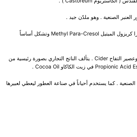
CH2-O-C5H11.C6H5 ويسمى أيضاً إيتر البنزيل الأميلي Amyl Benxyl Ether . مادة تذكر رائحتها بالغاردينيا . تمتزج جيداً مع بارا كريزول الميتيل Methyl Para-Cresol وتشكل أساساً
2COO-C5H11(CH2)CH3 سائل فاكهي الرائحة يستخدم في صناعة عطور المشمش ، الموز ، الأناناس ، توت العليق ، الفريز ، وعصير التفاح Cider . يتألف الناتج التجاري بصورة رئيسية من
اكه الصنعية . كما يستخدم أحياناً في صناعة العطور ليعطي لعبيرها