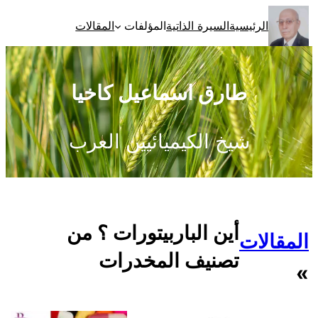
تخطى
الرئيسية
السيرة الذاتية
المؤلفات
المقالات
إلى
المحتوى
طارق اسماعيل كاخيا
شيخ الكيميائيين العرب
أين الباربيتورات ؟ من
المقالات
تصنيف المخدرات
»