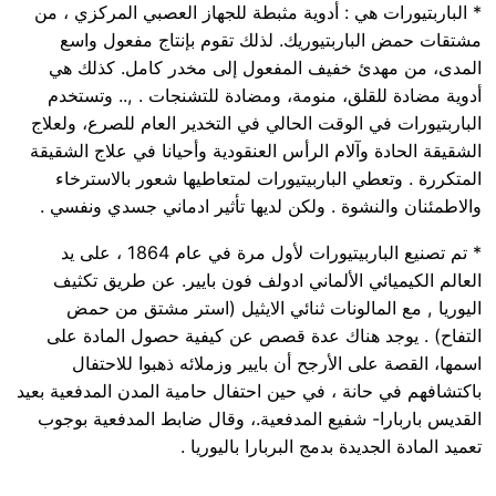
* الباربتيورات هي : أدوية مثبطة للجهاز العصبي المركزي ، من
مشتقات حمض الباربتيوريك. لذلك تقوم بإنتاج مفعول واسع
المدى، من مهدئ خفيف المفعول إلى مخدر كامل. كذلك هي
أدوية مضادة للقلق، منومة، ومضادة للتشنجات . ,.. وتستخدم
الباربتيورات في الوقت الحالي في التخدير العام للصرع، ولعلاج
الشقيقة الحادة وآلام الرأس العنقودية وأحيانا في علاج الشقيقة
المتكررة . وتعطي الباربيتيورات لمتعاطيها شعور بالاسترخاء
والاطمئنان والنشوة . ولكن لديها تأثير ادماني جسدي ونفسي .
* تم تصنيع الباربيتيورات لأول مرة في عام 1864 ، على يد
العالم الكيميائي الألماني ادولف فون بايير. عن طريق تكثيف
اليوريا , مع المالونات ثنائي الايثيل (استر مشتق من حمض
التفاح) . يوجد هناك عدة قصص عن كيفية حصول المادة على
اسمها، القصة على الأرجح أن بايير وزملائه ذهبوا للاحتفال
باكتشافهم في حانة ، في حين احتفال حامية المدن المدفعية بعيد
القديس باربارا- شفيع المدفعية.، وقال ضابط المدفعية بوجوب
تعميد المادة الجديدة بدمج البربارا باليوريا .