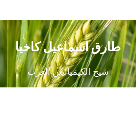
طارق اسماعيل كاخيا
شيخ الكيميائيين العرب