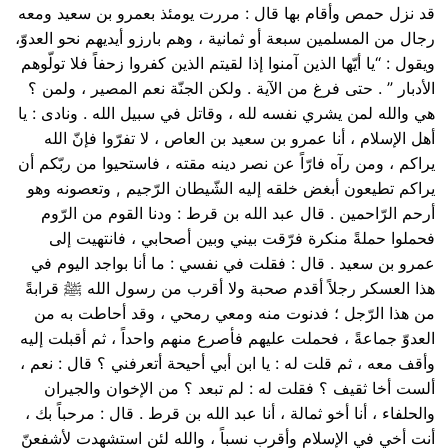
قد نزل حمص وأقام بها قال : مررت يومئذ بعمرو بن سعيد ومعه
رجال من المسلمين سبعة أو ثمانية ، وهم بارزو أيديهم نحو العدوّ،
ويقول : “يا أيّها الذين آمنوا إذا لقيتم الذين كفروا زحفاً فلا تولّوهم
الأدبار ” . حتى فرغ من الآية . ولكن الجنّة نعم المصير ، ولمن ؟
هي والله لمن يشري نفسه لله ، وقاتل في سبيل الله . ونادى : يا
أهل الإسلام ، أنا عمرو بن سعيد بن العاص ، لا تفرّوا فإنّ الله
يراكم ، ومن رآه فارّاً عن نصر دينه مقته ، فاستحيوا من ربّكم أن
يراكم تطيعون أبغض خلقه إليه الشّيطان الرّجيم , وتعصونه وهو
أرحم الرّاحمين . قال عبد الله بن قرط : ودنا القوم من الرّوم
فحملوا حملةً منكرة فرّقت بيني وبين أصحابي ، فانتهيت إلى
عمرو بن سعيد . قال : فقلت في نفسي : ما أنا بواجد اليوم في
هذا العسكر رجلاً أقدم صحبة ولا أقرب من رسول الله ﷺ قرابةً
من هذا الرّجل ؛ فدنوت منه ومعي رمحي ، وقد أحاطت به من
العدوّ جماعةً ، فحملت عليهم فأصرع منهم واحداً ، ثم أقبلت إليه
وأقف معه ، ثم قلت له : يا ابن أبي أحيحة أتعرفني ؟ قال : نعم ،
ألست أخا ثقيف ؟ فقلت له : لم تبعد ؟ من الإخوان والجيران
والحلفاء ، أنا أخو ثمالة ، أنا عبد الله بن قرط . قال : مرحباً بك ،
أنت أخي في الإسلام وأقرب نسباً ، والله لئن استشهدت لأشفعنّ