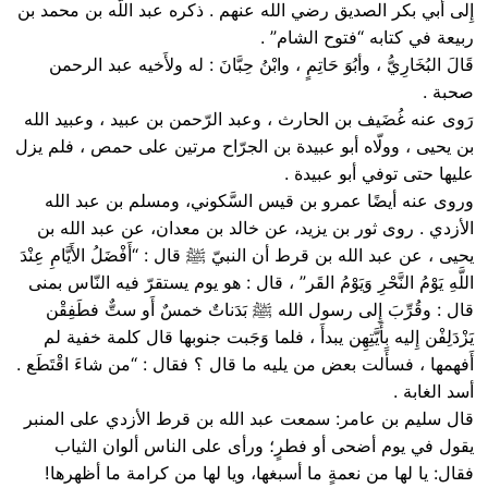
إِلى أَبي بكر الصديق رضي الله عنهم . ذكره عبد اللّه بن محمد بن
ربيعة في كتابه “فتوح الشام” .
قَالَ البُخَارِيُّ ، وأبُوَ حَاتِمٍ ، وابْنُ حِبَّانَ : له ولأَخيه عبد الرحمن
صحبة .
رَوى عنه غُضَيف بن الحارث ، وعبد الرّحمن بن عبيد ، وعبيد الله
بن يحيى ، وولّاه أبو عبيدة بن الجرّاح مرتين على حمص ، فلم يزل
عليها حتى توفي أبو عبيدة‏ .
وروى عنه أيضًا عمرو بن قيس السَّكوني، ومسلم بن عبد الله
الأزدي ‏. روى ثور بن يزيد، عن خالد بن معدان، عن عبد الله بن
يحيى ، عن عبد الله بن قرط أن النبيّ ﷺ قال‏ : “‏أَفْضَلُ الأَيَّامِ عِنْدَ
اللَّهِ يَوْمُ النَّحْرِ وَيَوْمُ القَر” ، قال ‏: هو يوم يستقرّ فيه النّاس بمنى‏‏
قال : وقُرِّبَ إِلى رسول الله ﷺ بَدَناتٌ خمسٌ أَو ستٌّ فطَفِقْن
يَزْدَلِفْن إِليه بِأَيَّتِهِن يبدأَ ، فلما وَجَبت جنوبها قال كلمة خفية لم
أَفهمها ، فسأَلت بعض من يليه ما قال ؟ فقال : “من شاءَ اقْتَطَع .
أسد الغابة .
قال سليم بن عامر: سمعت عبد الله بن قرط الأزدي على المنبر
يقول في يوم أضحى أو فطرٍ؛ ورأى على الناس ألوان الثياب
فقال: يا لها من نعمةٍ ما أسبغها، ويا لها من كرامة ما أظهرها!