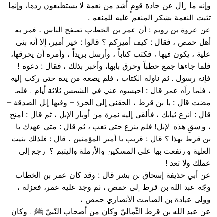
وإنه ما زال عن جادة قومٍ أشد من نعمة لا يستطيعون ردها، وإنما
تثبت النعمة بشكر المنعم عليه للمنعم .
عن عروة بن رويم : أن عمر بن الخطاب تصفح الناس ، فمر به
أهل حمص ، فقال : كيف أميركم ؟ قالوا : خير أمير، إلا أنه بنى
علية ، يكون فيها ، فكتب كتاباً ، وأرسل بريداً ، وأمره أن يحرقها،
فلما جاءها جمع حطباً وحرق بابها، وأخبر بذلك ، فقال : دعوه !
فإنه رسول . ثم ناوله الكتاب ، فلم يضعه من يده حتى ركب إليه
، فلما رآه عمر قال : احبسوه عني في الشمس ثلاثة أيام ، فلما
مضت قال : يا بن قرط ، الحقني إلى الحرة – وفيها إبل الصدقة –
قال : انزع ثيابك ، فألقى إليه نمرة من أوبار الإبل ، ثم قال : امتح
، واسقِ هذه الإبل! فلم ينزع حتى تعب ، ثم قال : متى عهدك يا
بن قرط بهذا ؟ قال : قريب يا أمير المؤمنين ، قال : فلذلك بنيت
العلية وارتفعت بها على المسكين والأرملة واليتيم ؟ ارجع إلى
عملك ولا تعد !
عن أبي حذيفة إسحاق بن بشر قال : وقد كان عمر بن الخطاب
وجّه عبد الله بن قرط إلى حمص ، ثم وجد عليه عمر، فعزله ،
وولى عبادة بن الصامت الأنصاري حمص ،
عن عبد الله بن قرط الثّماليّ وكان من أصحاب النّبيّ ﷺ ، وكان