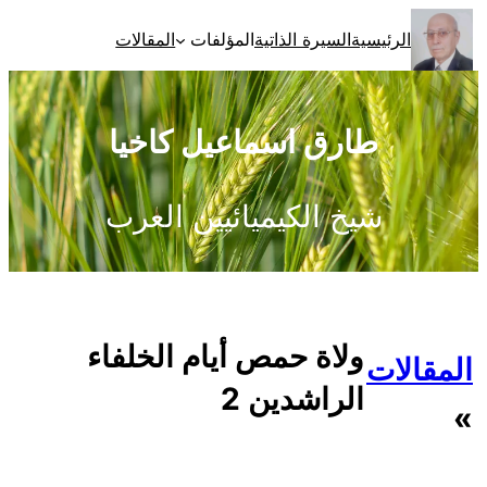
تخطى
الرئيسية
السيرة الذاتية
المؤلفات
المقالات
إلى
المحتوى
طارق اسماعيل كاخيا
شيخ الكيميائيين العرب
ولاة حمص أيام الخلفاء
المقالات
الراشدين 2
»