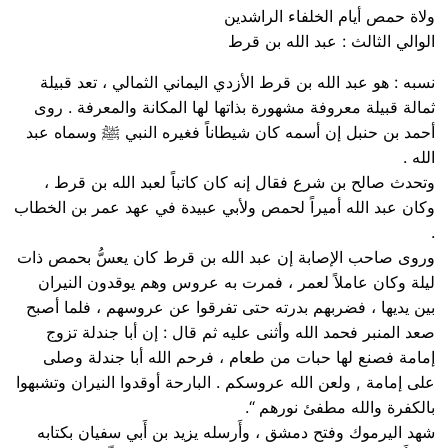
ولاة حمص أيام الخلفاء الراشدين
الوالي الثالث : عبد الله بن قرط
نسبه : هو عبد الله بن قرط الأزدي اليماني الثمالي ، تعد قبيلة
ثمالة قبيلة معروفة مشهورة بذاتها لها المكانة والمعرفة . روى
أحمد بن حنبل إن أسمه كان شيطاناً فغيره النبي ﷺ وسماه عبد
الله .
وتحدث صالح بن شرع فقال إنه كان كاتباً لعبد الله بن قرط ،
وكان عبد الله أميراً لحمص ولأبي عبيدة في عهد عمر بن الخطاب
.
وروى صاحب الإصابة إن عبد الله بن قرط كان يعسُّ بحمص ذات
ليلة وكان عاملاً لعمر ، فمرت به عروس وهم يوقدون النيران
بين يديها ، فضربهم بدرته حتى تفرقوا عن عروسهم ، فلما أصبح
صعد المنبر فحمد الله وأثنى عليه ثم قال : إن أبا جندلة تزوج
إمامة فصنع لها حبات من طعام ، فرحم الله أبا جندلة وصلى
على إمامة , ولعن الله عروسكم . البارحة أوقدوا النيران وتشبهوا
بالكفرة والله مطفئ نورهم “.
شهد اليرموك وفتح دمشق ، وأَرسله يزيد بن أَبي سفيان بكتابه