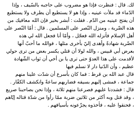
لك. قال : فنظرت فإذا هو مضروب على حاجبه بالسّيف ، وإذا
الدّماء قد ملأت عينيه ، وإذا هو لا يستطيع أن يطرف ولا يستطيع
أن يفتح عينيه من الدّم . فقلت : أبشر بخير فإن الله معافيك من
هذه الضّربة ، ومنزل النّصر على المسلمين . قال : أمّا النّصر على
أهل الإسلام فأنزله الله فعجّل ، وأمّا أنا فجعل الله لي هذه
الضّربة شهادةً وأهدى إليّ بأخرى مثلها ، فوالله ما أحبّ أنها
بعرض أبي قبيس ، والله لولا أن قتلي يكسر بعض من ترى حولي
لأقدمت على هذا العدوّ حتى ترى يا بن أخي أن ثواب الشّهادة
عظيم ، وأن الدّنيا دار لا نسلم فيها
قال عبد الله بن قرط : فما كان بأسرع أن شدّت علينا منهم
جماعة ، فمشى إليهم بسيفه فضاربهم ساعةً وانكشف الكفّار .
قال : فشددنا عليهم فصرعنا منهم ثلاثة ، وإذا نحن بصاحبنا صريع
، وقد قتل وبه أكثر من ثلاثين ضربة ممّا رأوا من شدّة قتاله إيّاهم
، فحنقوا عليه ، فأخذوه يجزّعونه بأسيافهم .