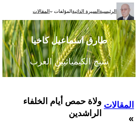
تخطى
الرئيسية
السيرة الذاتية
المؤلفات
المقالات
إلى
المحتوى
طارق اسماعيل كاخيا
شيخ الكيميائيين العرب
ولاة حمص أيام الخلفاء
المقالات
الراشدين
»