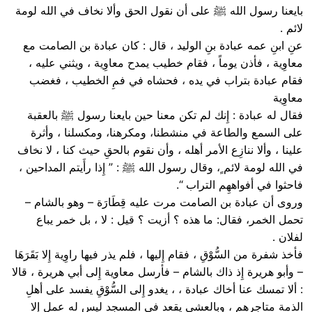
بايعنا رسول الله ﷺ على أن نقول الحق وألا نخاف في الله لومة
لائم .
عنِ ابنِ عمه عبادة بنِ الوليد ، قال : كان عبادة بن الصامت مع
معاوِية ، فأذن يوماً ، فقام خطيب يمدح معاوِية ، ويثني عليه ،
فقام عبادة بتراب في يده ، فحشاه في فمِ الخطيب ، فغضب
معاوِية
فقال له عبادة : إِنك لم تكن معنا حين بايعنا رسول ﷺ بالعقبة
على السمع والطاعة في منشطنا، ومكرهنا، ومكسلنا ، وأثرة
علينا ، وألا ننازِع الأمر أهله ، وأن نقوم بالحقِ حيث كنا ، لا نخاف
في الله لومة لائم ٍ، وقال رسول الله ﷺ : ” إِذا رأَيتم المداحين ،
فاحثوا في أفواههِم التراب “.
وروى أن عبادة بن الصامت مرت عليه قِطَارَة – وهو بالشام –
تحمل الخمر، فقال: ما هذه ؟ أزيت ؟ قيل : لا ، بل خمر يباع
لفلان .
فأخذ شفرة من السُّوْقِ ، فقام إِليها ، فلم يذر فيها راوِية إِلا بَقَرَهَا
– وأبو هريرة إِذ ذاك بالشام – فأرسل معاوية إِلى أبي هريرة ، قالا
: ألا تمسك عنا أخاك عبادة ، ، يغدو إِلى السُّوْقِ يفسد على أهلِ
الذمة متاجرهم ، وبالعشيِ يقعد في المسجد ليس له عمل إِلا