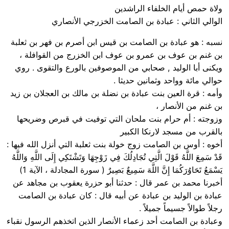
ولاة حمص أيام الخلفاء الراشدين
الوالي الثاني : عبادة بن الصامت الخزرجي الأنصاري
نسبه : هو عبادة بن الصامت بن قيس ابن أصرم بن فهر بن ثعلبة
بن غنم بن عوف بن عمرو بن عوف ابن الخزرج من القوافلة ،
ويكنى أبا الوليد , صحابي من الموصوفين بالورع والتقوى . روي
حوالي مائة وواحد وثمانين حديثا .
وأمه : قرة العين بنت عبادة بن نضلة بن مالك بن العجلان بن زيد
بن غنم من الأنصار ،
وزوجته : أم حرام بنت ملحان التي توفيت في قبرص وضريحها
بالقرب من مسجد لارنكا الكبير
أخوه : أوس بن الصامت زوج خولة بنت ثعلبة التي أنزل الله فيها :
قَدْ سَمِعَ اللَّهُ قَوْلَ الَّتِي تُجَادِلُكَ فِي زَوْجِهَا وَتَشْتَكِي إِلَى اللَّهِ وَاللَّهُ
يَسْمَعُ تَحَاوُرَكُمَا إِنَّ اللَّهَ سَمِيعٌ بَصِيرٌ ( سورة المجادلة ، الآية 1)
أخبرنا محمد بن عمر قال : حدثنا أبو حزرة يعقوب بن مجاهد عن
عبادة بن الوليد بن عبادة عن أبيه قال : كان عبادة بن الصامت
رجلاً طوالاً جسيماً جميلاً .
وعبادة بن الصامت أحد زعماء الأنصار الذين اتخذهم الرسول نقباء