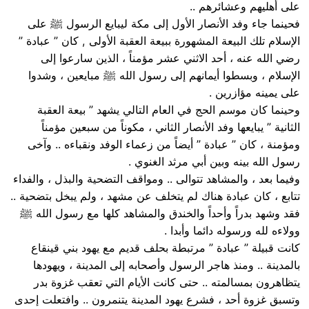
على أهليهم وعشائرهم ..
فحينما جاء وفد الأنصار الأول إلى مكة ليبايع الرسول ﷺ على
الإسلام تلك البيعة المشهورة ببيعة العقبة الأولى , كان ” عبادة ”
رضي الله عنه ، أحد الاثني عشر مؤمناً ، الذين سارعوا إلى
الإسلام ، وبسطوا أيمانهم إلى رسول الله ﷺ مبايعين ، وشدوا
على يمينه مؤازرين .
وحينما كان موسم الحج في العام التالي يشهد ” بيعة العقبة
الثانية ” يبايعها وفد الأنصار الثاني ، مكوناً من سبعين مؤمناً
ومؤمنة ، كان ” عبادة ” أيضاً من زعماء الوفد ونقباءه .. وآخى
رسول الله بينه وبين أبي مرثد الغنوي .
وفيما بعد ، والمشاهد تتوالى .. ومواقف التضحية والبذل ، والفداء
تتابع ، كان عبادة هناك لم يتخلف عن مشهد ، ولم يبخل بتضحية ..
فقد وشهد بدراً وأحداً والخندق والمشاهد كلها مع رسول الله ﷺ
وولاءه لله ورسوله دائما وأبدا .
كانت قبيلة ” عبادة ” مرتبطة بحلف قديم مع يهود بني قينقاع
بالمدينة .. ومنذ هاجر الرسول وأصحابه إلى المدينة ، ويهودها
يتظاهرون بمسالمته .. حتى كانت الأيام التي تعقب غزوة بدر
وتسبق غزوة أحد ، فشرع يهود المدينة يتنمرون .. وافتعلت إحدى