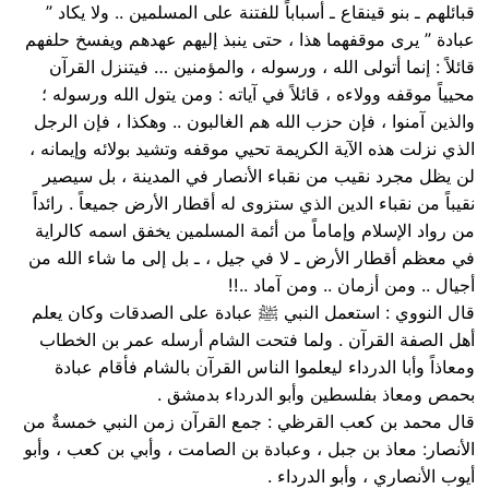
قبائلهم ـ بنو قينقاع ـ أسباباً للفتنة على المسلمين .. ولا يكاد ”
عبادة ” يرى موقفهما هذا ، حتى ينبذ إليهم عهدهم ويفسخ حلفهم
قائلاً : إنما أتولى الله ، ورسوله ، والمؤمنين … فيتنزل القرآن
محيياً موقفه وولاءه ، قائلاً في آياته : ومن يتول الله ورسوله ؛
والذين آمنوا ، فإن حزب الله هم الغالبون .. وهكذا ، فإن الرجل
الذي نزلت هذه الآية الكريمة تحيي موقفه وتشيد بولائه وإيمانه ،
لن يظل مجرد نقيب من نقباء الأنصار في المدينة ، بل سيصير
نقيباً من نقباء الدين الذي ستزوى له أقطار الأرض جميعاً . رائداً
من رواد الإسلام وإماماً من أئمة المسلمين يخفق اسمه كالراية
في معظم أقطار الأرض ـ لا في جيل ، ـ بل إلى ما شاء الله من
أجيال .. ومن أزمان .. ومن آماد ..!!
قال النووي : استعمل النبي ﷺ عبادة على الصدقات وكان يعلم
أهل الصفة القرآن . ولما فتحت الشام أرسله عمر بن الخطاب
ومعاذاً وأبا الدرداء ليعلموا الناس القرآن بالشام فأقام عبادة
بحمص ومعاذ بفلسطين وأبو الدرداء بدمشق .
قال محمد بن كعب القرظي : جمع القرآن زمن النبي خمسةٌ من
الأنصار: معاذ بن جبل ، وعبادة بن الصامت ، وأبي بن كعب ، وأبو
أيوب الأنصاري ، وأبو الدرداء .