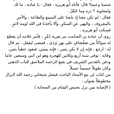
شتمنا وعيبنا! قال: فأتاه أبو هريرة ، فقال : يا عبادة ، ما لك
ولمعاوِية ؟ ذره وما حُمِّلَ .
فقال : لم تكن معنا إِذ بايعنا على السمع والطاعة ، والأمرِ
بالمعروف ، والنهي عنِ المنكرِ، وألا يأخذنا في الله لومة لائمٍ .
فسكت أبو هريرة .
روى أن عبادة بن الصامت مر بقرية دُمَّرٍ ، فأمر غلامه أن يقطع
له سواكاً من صَفْصَافٍ على نهرِ بَرَدَى ، فمضى ليفعل ، ثم قال
له : ارجع ، فإِنه إِن لا يكن بثمن ، فإِنه ييبس، فيعود حطباً بثمن.
وفاته : توفى سنة أربع وثلاثين للهجرة وهو ابن اثني وسبعين عاما
ودفن بالقدس الشريف في بقيع الرحمة الملاصق للباب الذهبي
وكان طويلاً جسيماً جميلاً.
من كتاب لي مع الأستاذ الباحث فيصل شيخاني رحمه الله لايزال
مخطوطاً بعنوان :
{ الإصابة بمن نزل بحمص الشام من الصحابة }