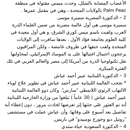
الأعصاب المصابة بالشلل، وجدت ميمني مقتولة في منطقة
Palm Peac بالولايات المتحدة ، وهي في مقتبل عمرها .
2 – الدكتورة المصرية سميرة موسى
سميرة موسى هي أول عالمة مصرية من ضمن العلماء الذرة
العرب ولقبت باسم ميس كوري الشرق، و هي أول معيدة في
كلية العلوم بجامعة فؤاد الأول ، بعدها سافرت إلى الولايات
المتحدة ولقت حتفها في ظروف غامضة ، ولكن المراقبون
يرجحون احتمال اغتيالها على يد الموساد الإسرائيلي، لمحاولتها
نقل تكنولوجيا الذرة من أمريكا إلى مصر والعالم العربي في تلك
الفترة المبكرة.
3 – الدكتورة اللبنانية عبير أحمد عياش
* نجحت العالمة اللبنانية عبير أحمد عياش في تطوير علاج لوباء
الالتهاب الرئوي اللانمطي “سارس”. وكان ذوو العالمة اللبنانية
عبير أحمد عياش ( 30 عاماً ) تبلغوا من وزارة الخارجية اللبنانية
أنه تم العثور على جثتها إثر تعرضها لحادث مرور ، دون إعطاء أية
تفاصيل بعد أسبوع على وفاتها. وأن عياش عملت في مستشفى
“روتيل ديو وجورج بومبيدو” في باريس,
4 – الدكتورة السعودية حياة سندي