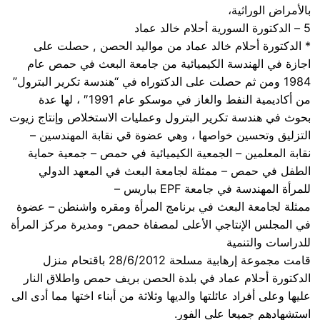
بالأمراض الوراثية،
5 – الدكتورة السورية أحلام خالد عماد
* الدكتورة أحلام خالد عماد من مواليد الحصن , حصلت على
اجازة في الهندسة الكيميائية من جامعة البعث في حمص عام
1984 ومن ثم حصلت على الدكتوراه في “هندسة تكرير البترول”
من أكاديمية النفط والغاز في موسكو عام 1991″ ، لها عدة
بحوث في هندسة تكرير البترول وعمليات الاستخلاص وإنتاج زيوت
التزليق وتحسين خواصها ، وهي عضوة قي نقابة المهندسين –
نقابة المعلمين – الجمعية الكيميائية في حمص – جمعية حماية
الطفل في حمص – ممثلة لجامعة البعث في المعهد الدولي
للمرأة المهندسة في جامعة EPF بباريس –
ممثلة لجامعة البعث في برنامج المرأة ومقره واشنطن – عضوة
في المجلس الإنتاجي الأعلى لمصفاة حمص- ومديرة مركز المرأة
للدراسات والتنمية
قامت مجموعة إرهابية مسلحة 28/6/2012 باقتحام منزل
الدكتورة أحلام عماد في بلدة الحصن بريف حمص واطلاق النار
عليها وعلى أفراد عائلتها والديها وثلاثة من أبناء اختها مما أدى الى
استشهادهم جميعا على الفور.