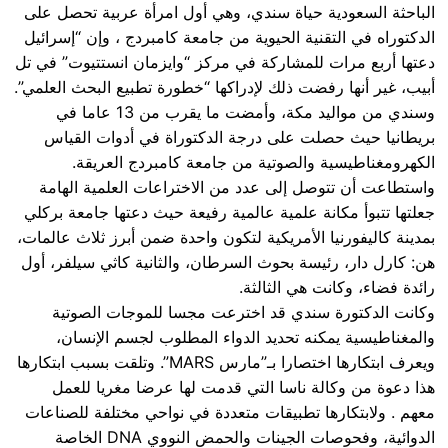
الباحثة السعودية حياة سندي، وهي أول امرأة عربية تحصل على
الدكتوراه في التقنية الحيوية من جامعة كامبردج ، وإن “إسرائيل
دعتها أربع مرات للمشاركة في مركز “وايزمان انستتيوت” في تل
أبيب، غير أنها رفضت ذلك لإدراكها “خطورة تطبيع البحث العلمي”.
وسندي من مواليد مكة، وأمضت ما يقرب من 13 عاما في
بريطانيا حيث حصلت على درجة الدكتوراة في أدوات القياس
الكهرومغناطيسية والصوتية من جامعة كامبردج العريقة.
واستطاعت أن تتوصل إلى عدد من الاختراعات العلمية الهامة
جعلتها تتبوأ مكانة علمية عالمية رفيعة حيث دعتها جامعة بركلي
بمدينة كاليفورنيا الأمريكية لتكون واحدة ضمن أبرز ثلاث عالمات،
هن: كارل دار، رئيسة بحوث السرطان، والثانية كاثي سيلفر، أول
رائدة فضاء، وكانت هي الثالثة.
وكانت الدكتورة سندي قد اخترعت مجسا للموجات الصوتية
والمغناطيسية يمكنه تحديد الدواء المطلوب لجسم الإنسان،
ويعرف ابتكارها اختصارا بـ”مارس MARS”. وتلقت بسبب ابتكارها
هذا دعوة من وكالة ناسا التي قدمت لها عرضا مغريا للعمل
معهم . ولابتكارها تطبيقات متعددة في نواحي مختلفة للصناعات
الدوائية، وفحوصات الجينات والحمض النووي DNA الخاصة