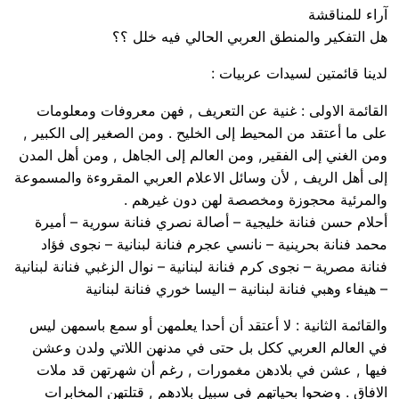
آراء للمناقشة
هل التفكير والمنطق العربي الحالي فيه خلل ؟؟
لدينا قائمتين لسيدات عربيات :
القائمة الاولى : غنية عن التعريف , فهن معروفات ومعلومات
على ما أعتقد من المحيط إلى الخليح . ومن الصغير إلى الكبير ,
ومن الغني إلى الفقير, ومن العالم إلى الجاهل , ومن أهل المدن
إلى أهل الريف , لأن وسائل الاعلام العربي المقروءة والمسموعة
والمرئية محجوزة ومخصصة لهن دون غيرهم .
أحلام حسن فنانة خليجية – أصالة نصري فنانة سورية – أميرة
محمد فنانة بحرينية – نانسي عجرم فنانة لبنانية – نجوى فؤاد
فنانة مصرية – نجوى كرم فنانة لبنانية – نوال الزغبي فنانة لبنانية
– هيفاء وهبي فنانة لبنانية – اليسا خوري فنانة لبنانية
والقائمة الثانية : لا أعتقد أن أحدا يعلمهن أو سمع باسمهن ليس
في العالم العربي ككل بل حتى في مدنهن اللاتي ولدن وعشن
فيها , عشن في بلادهن مغمورات , رغم أن شهرتهن قد ملات
الافاق . وضحوا بحياتهم في سبيل بلادهم , قتلتهن المخابرات