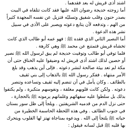
اشتد أذى قريش له بعد فقدهما .
أما زوجته خديجة رضوان الله عليها فقد كانت تتلقاه في البيت
بصدر حنون وقلب شفيق وتسليّه فتزيل عن نفسه المجهدة كثيراً
من الهم ، وتدفعه لأن يتابع دعوته ويصبر على الأذى في سبيل
نشر هذه الدعوة .
أما النصير الثاني الذي فقده ﷺ : فهو عمه أبو طالب الذي كانت
تخشاه قريش فتمتنع عن محمد ﷺ وهي كارهة .
فلما توفي أبو طالب وتوفيت خديجة لم يبق لرسول الله ﷺ نصير
أو حصين لذلك اشتد أذى قريش له وضيقوا عليه الخناق حتى أن
مكة لم تعد بيئة صالحة لنشر دعوته . فإلى أين يذهب وقد بلغ
الأمر منتهاه . ففكر رسول الله ﷺ بالذهاب إلى بني ثقيف
بالطائف . وكان يأمل في أن تنضم إليه ثقيف وتساعده وتنصر
دعوته . ولكن كانت قلوبهم مغلقة ، ونفوسهم متكبرة ، ولم يكتفوا
بذلك بل سلطوا عليه سفهائهم وغلمانهم يرمونه ﷺ بالحجارة ،
حتى نزل الدم من قدميه الشريفتين . ويلجأ إلى ظل سور بستان
في جنوب الطائف . وفي هذه اللحظة الحاسمة الخطيرة من
حياته ﷺ يلتجأ إلى الله . ويدعوه بمناجاة تهتز لها القلوب ويتحرك
بها قلبه ﷺ قبل لسانه فيقول :