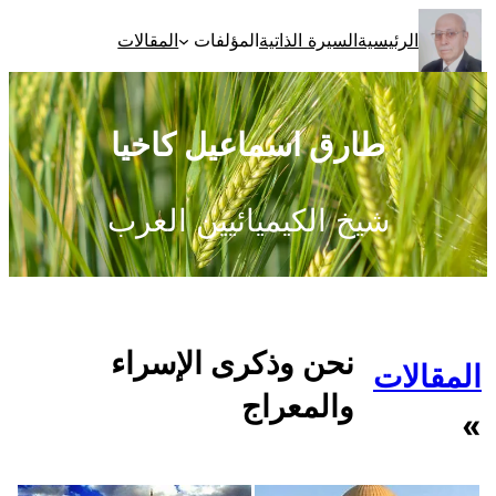
تخطى
الرئيسية
السيرة الذاتية
المؤلفات
المقالات
إلى
المحتوى
طارق اسماعيل كاخيا
شيخ الكيميائيين العرب
نحن وذكرى الإسراء
المقالات
والمعراج
»