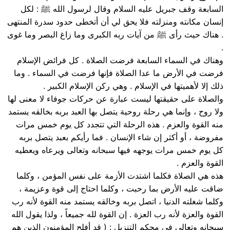
السابعة وقف جبريل عليه السلام وقال لرسول الله ﷺ : لكل
إنسان مكانته ومنزلته فلا يحق لي أن أتخطى حدود سدرة المنتهى
. هناك حيث رأى ﷺ من آيات ربه الكبرى وما زاغ البصر وما غوى
.
وهناك في السماء السابعة فرضت الصلاة . كل فرائض الإسلام
فرضت في الأرض ما عدا الصلاة فإنها فرضت في السماء . وما
ذلك إلا لأهميتها في الإسلام . وهي ركن الإسلام الكبير .
والصلاة على حقيقتها ليست عبارة عن حركات جوفاء لا معنى لها
ولا روح ، وإنما هي رحلة روحية يتصل بها العبد بربه بخالقه يستمد
منه القوة والعزم . هذه الرحلة التي تتجدد كل يوم خمس مرات
مفروضة ، أو أكثر إن شاء الإنسان . فما رأيكم بعبد يتصل بربه
كل يوم خمس مرات يوجهه فيها سبحانه وتعالى ويرعاه ويعطيه
القوة والعزم .
هذه هي الصلاة فكلما اشتدت الأزمة على نفس المؤمن ، وكلما
ضاقت عليه الأرض بما رحبت ، وكلما احتاج إلى قوة وعزيمة ،
وكلما شغلته الدنيا ، اتصل بربه وخالقه يستمد منه القوة لأنه رب
القوة والعزة لأنه رب العزة . إن القوة لله جميعاً ، ولذا يقول الله
سبحانه وتعالى في محكم التنزيل : ( قد أفلح المؤمنون الذين هم