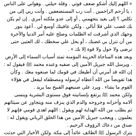
« اللهم إليك أشكو ضعف قوتي . وقلة حيلتي . وهواني على الناس
، يا أرحم الراحمين . أنت رب المستضعفين . وأنت ربي إلى من
تكلني ؟ إلى بعيد يتجهمني , أو إلى عدو ملكته أمري . إن لم يكن
بك غضب علي فلا أبالي . ولكن عافيتك أوسع لي . أعوذ بنور
وجهك الذي أشرقت له الظلمات وصلح عليه أمر الدنيا والآخرة
من أن تنزل بي غضبك ، أو يحل علي سخطك ، لك العتبى حتى
ترضى ولا حول ولا قوة إلا بك » .
وبعد هذه المناجاة الحزينة المؤمنة تمتد أسباب السماء إلى الأرض
. ويرسل الله جبريل الأمين إلى صفيه وعبده محمد ﷺ فيقول له :
إن الله قد أمرني أن أطيعك في قومك لما صنعوه معك . وكأن
هذا تفويضاً من الله أعطاه لرسوله ومصطفاه ليفعل في هؤلاء
القوم ما يشاء . ويرد على صنيعهم القبيح بما يريد .
ولكن محمد ﷺ يرتفع بإنسانيته فوق مستوى البشرية وينسى
آلامه وأحزانه وجروحه والدم الذي ينزف منه ويتجاوز عن سيئاتهم
ثم يطلب من الله الهداية لهم ويقول : اللهم اهدي قومي فإنهم لا
يعلمون , ويعجب جبريل الأمين من هذا الخلق الرباني ويقول له :
صدق من دعاك الرؤوف الرحيم .
يترك الرسول ﷺ الطائف عائداً إلى مكة. ولكن الأخبار التي حدثت