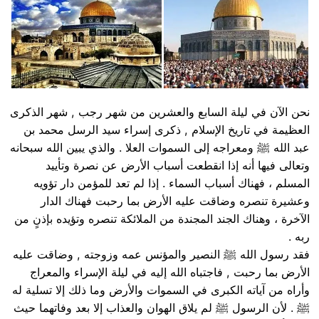
نحن الآن في ليلة السابع والعشرين من شهر رجب , شهر الذكرى
العظيمة في تاريخ الإسلام , ذكرى إسراء سيد الرسل محمد بن
عبد الله ﷺ ومعراجه إلى السموات العلا . والذي يبين الله سبحانه
وتعالى فيها أنه إذا انقطعت أسباب الأرض عن نصرة وتأييد
المسلم ، فهناك أسباب السماء . إذا لم تعد للمؤمن دار تؤويه
وعشيرة تنصره وضاقت عليه الأرض بما رحبت فهناك الدار
الآخرة ، وهناك الجند المجندة من الملائكة تنصره وتؤيده بإذنٍ من
ربه .
فقد رسول الله ﷺ النصير والمؤنس عمه وزوجته , وضاقت عليه
الأرض بما رحبت , فاجتباه الله إليه في ليلة الإسراء والمعراج
وأراه من آياته الكبرى في السموات والأرض وما ذلك إلا تسلية له
ﷺ . لأن الرسول ﷺ لم يلاق الهوان والعذاب إلا بعد وفاتهما حيث