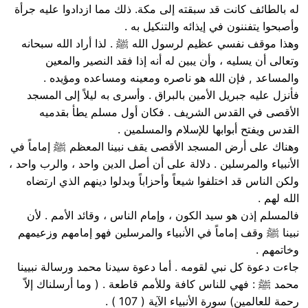
له بالطائف كانت قد سبقته إلى مكة. ذلك مما ازدادوا عليه جرأة
وأصبحوا يتفننون في إيذائه والتنكيل به .
وهذا موقف نفسي عظيم لرسول الله ﷺ . لذا أراد الله سبحانه
وتعالى أن يسليه ، وأن يبين له أنه إذا فقد النصير والمعين
والمساعد , فإن الله هو ناصره ومعينه ومساعده ومؤيده .
فأنزل عليه جبريل الأمين بالبراق . وأسرى به ليلاً إلى المسجد
الأقصى في القدس الشريف . فكان أول مسلم يطأ بقدميه
القدس ويفتح أبوابها للإسلام والمسلمين .
وهناك على أرض المسجد الأقصى يقف نبينا المعظم ﷺ إماماً في
الأنبياء والمرسلين . دلالة على أن أصل الدين واحد ، والرب واحد ،
ولكن الناس قد اختلفوا شيعاً وأحزاباً وبدلوا دينهم الذي ارتضاه
الله لهم .
فالمسلم إذن هو سيد الكون ، وإمام الناس ، وقائد الأمم . لأن
نبينا ﷺ وقف إماماً في الأنبياء والمرسلين فهو إمامهم وزعيمهم
وخاتمهم .
جاءت دعوة كل نبي لقومه . أما دعوة سيدنا محمد ورسالة نبيينا
محمد ﷺ : فهي للناس كافة وللأمم قاطعة . ( وما أرسلناك إلاّ
رحمة للعالمين) سورة الأنبياء الآية ( 107 ) .