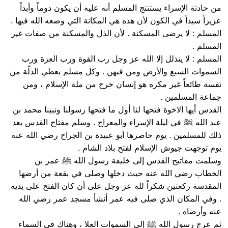
من حادثة الإسراء يستنتج المسلم أنه عليه أن يكون دوماً وأبداً
عزيزاً سيداً في الكون لأن هذه هي المكانة التي وضعه الله فيها .
المسلم : لا يرضى المسكنة . لأن الذل والمسكنة من صفات غير
المسلم .
المسلم : لا يتذلل إلا الله عز وجل رب القوة ورب العزة ورب
السموات السبع والأرض ومن فيهن . وكل مسلم يعطي الذلّة من
نفسه طائعاً غير مكره هو إنسان خرج من ملة الإسلام ، ومن
جماعة المسلمين .
القدس أيها الاخوة فتحها لنا أول ما فتحها رسولنا ونبينا محمد بن
عبد الله ﷺ في ليلة الإسراء والمعراج . وسلم مفتاح القدس بعد
ذلك للمسلمين . يوم حاصرها أبو عبيدة بن الجراح رضي الله عنه
يوم توجهت جيوش الإسلام لفتح بلاد الشام .
وسلمت مفاتيح القدس إلى خليفة رسول الله ﷺ عمر بن
الخطاب رضي الله عنه حيث دخلها وصلى في بقعة من أرضها
المقدسة ركعتين شكراً لله عز وجل على أن كان الفتح على يديه
. وفي المكان الذي صلى فيه عمر أنشأ مسجد عمر رضي الله
عنه وأرضاه .
ثم عرج رسول الله ﷺ إلى السموات العلا ، وهناك في السماء