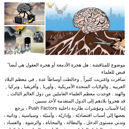
موضوع للمناقشة : هل هجرة الأدمغة أو هجرة العقول هي أيضا ً
قبض للعلماء
سافرت واغتربت كثيراً , وخالطت أوساطاً عدة , في معظم البلاد
العربية , والولايات المتحدة الأمريكية , وأوربا , وأفريقيا , وتركيا ,
والهند . فوجدت معظم العلماء العاملين من دول العالم الثالث ,
قد هجروا بلادهم إلى الدول المتقدمة لأحد سببين :
إما لأسباب ومؤشرات طاردة داخلية Push Factors ، يرجع
بعضها إلى أسباب اقتصاديّة ، وإداريّة ، وأمنيّة ، وسياسية , وذاتية ،
وتدني مستوى الدخل ، والبطالة ، والمحاباة ، والرشوة . والفساد ،