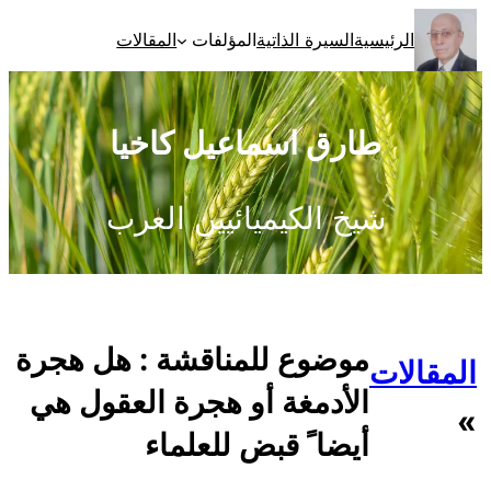
تخطى
الرئيسية
السيرة الذاتية
المؤلفات
المقالات
إلى
المحتوى
طارق اسماعيل كاخيا
شيخ الكيميائيين العرب
موضوع للمناقشة : هل هجرة
المقالات
الأدمغة أو هجرة العقول هي
»
أيضا ً قبض للعلماء