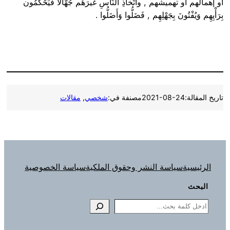
أو إهمالَهم أو تهميشهم , واتِّخاذِ النَّاسِ غيرَهُم جُهَّالًا فَيَحْكُمُون
بِرَأْيِهِم وَيُفْتُونَ بِجَهْلِهِم , فَضَلُّوا وَأَضَلُّوا .
تاريخ المقالة:
2021-08-24
مصنفة في:
شخصي
, 
مقالات
الرئيسية
سياسة النشر وحقوق الملكية
سياسة الخصوصية
البحث
Search