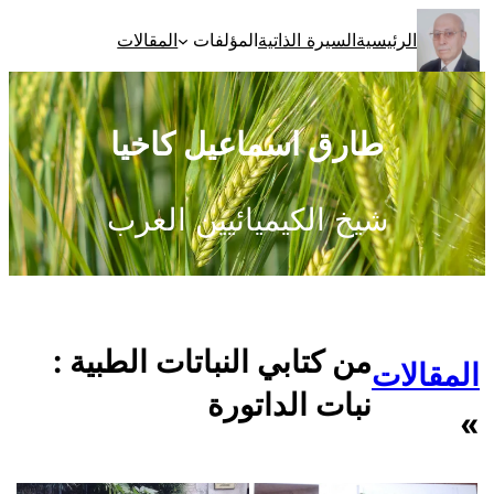
تخطى
الرئيسية
السيرة الذاتية
المؤلفات
المقالات
إلى
المحتوى
طارق اسماعيل كاخيا
شيخ الكيميائيين العرب
من كتابي النباتات الطبية :
المقالات
نبات الداتورة
»