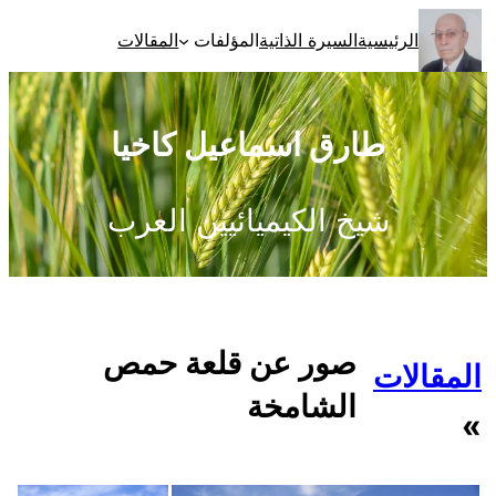
تخطى
الرئيسية
السيرة الذاتية
المؤلفات
المقالات
إلى
المحتوى
طارق اسماعيل كاخيا
شيخ الكيميائيين العرب
صور عن قلعة حمص
المقالات
الشامخة
»