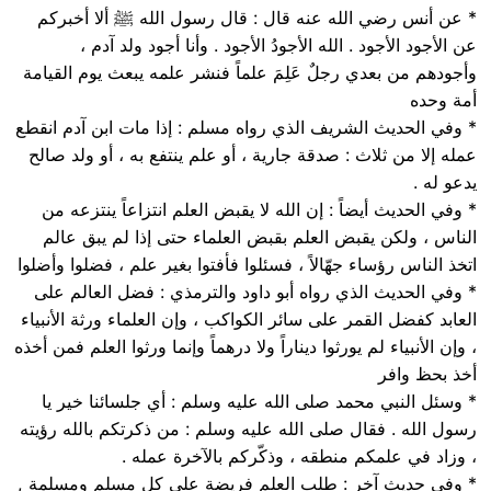
* عن أنس رضي الله عنه قال : قال رسول الله ﷺ ألا أخبركم
عن الأجود الأجود . الله الأجودُ الأجود . وأنا أجود ولد آدم ،
وأجودهم من بعدي رجلٌ عَلِمَ علماً فنشر علمه يبعث يوم القيامة
أمة وحده
* وفي الحديث الشريف الذي رواه مسلم : إذا مات ابن آدم انقطع
عمله إلا من ثلاث : صدقة جارية ، أو علم ينتفع به ، أو ولد صالح
يدعو له .
* وفي الحديث أيضاً : إن الله لا يقبض العلم انتزاعاً ينتزعه من
الناس ، ولكن يقبض العلم بقبض العلماء حتى إذا لم يبق عالم
اتخذ الناس رؤساء جهّالاً ، فسئلوا فأفتوا بغير علم ، فضلوا وأضلوا
* وفي الحديث الذي رواه أبو داود والترمذي : فضل العالم على
العابد كفضل القمر على سائر الكواكب ، وإن العلماء ورثة الأنبياء
، وإن الأنبياء لم يورثوا ديناراً ولا درهماً وإنما ورثوا العلم فمن أخذه
أخذ بحظ وافر
* وسئل النبي محمد صلى الله عليه وسلم : أي جلسائنا خير يا
رسول الله . فقال صلى الله عليه وسلم : من ذكرتكم بالله رؤيته
، وزاد في علمكم منطقه ، وذكّركم بالآخرة عمله .
* وفي حديث آخر : طلب العلم فريضة على كل مسلم ومسلمة ,