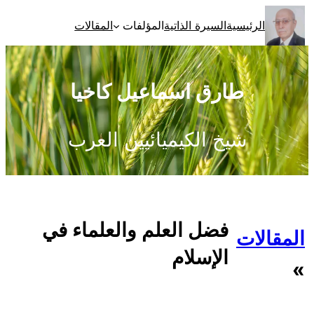
تخطى
الرئيسية
السيرة الذاتية
المؤلفات
المقالات
إلى
المحتوى
طارق اسماعيل كاخيا
شيخ الكيميائيين العرب
فضل العلم والعلماء في
المقالات
الإسلام
»