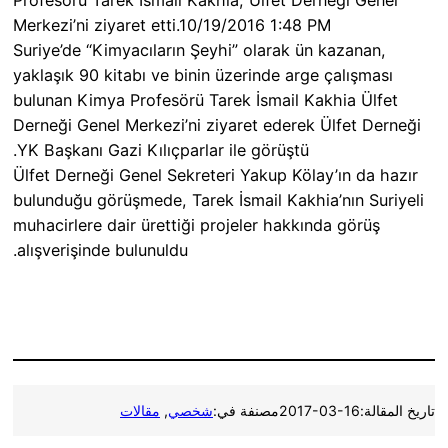
Profesörü Tarek İsmail Kakhia, Ülfet Derneği Genel
Merkezi’ni ziyaret etti.10/19/2016 1:48 PM
Suriye’de “Kimyacıların Şeyhi” olarak ün kazanan,
yaklaşık 90 kitabı ve binin üzerinde arge çalışması
bulunan Kimya Profesörü Tarek İsmail Kakhia Ülfet
Derneği Genel Merkezi’ni ziyaret ederek Ülfet Derneği
YK Başkanı Gazi Kılıçparlar ile görüştü.
Ülfet Derneği Genel Sekreteri Yakup Kölay’ın da hazır
bulunduğu görüşmede, Tarek İsmail Kakhia’nın Suriyeli
muhacirlere dair ürettiği projeler hakkında görüş
alışverişinde bulunuldu.
تاريخ المقالة:
2017-03-16
مصنفة في:
شخصي
, 
مقالات