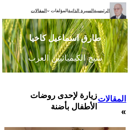
تخطى
الرئيسية
السيرة الذاتية
المؤلفات
المقالات
إلى
المحتوى
طارق اسماعيل كاخيا
شيخ الكيميائيين العرب
زيارة لإحدى روضات
المقالات
الأطفال بأضنة
»