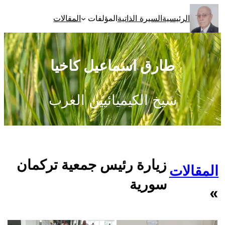
تخطى
الرئيسية
السيرة الذاتية
المؤلفات
المقالات
إلى
المحتوى
طارق اسماعيل كاخيا
شيخ الكيميائيين العرب
زيارة رئيس جمعية تركمان
المقالات
سورية
»