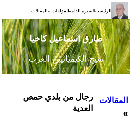
تخطى
الرئيسية
السيرة الذاتية
المؤلفات
المقالات
إلى
المحتوى
طارق اسماعيل كاخيا
شيخ الكيميائيين العرب
رجال من بلدي حمص
المقالات
العدية
»