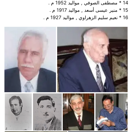
14 * مصطفى الصوفي , مواليد 1952 م .
15 * منير عيسى أسعد , مواليد 1917 م .
16 * نعيم سليم الزهراوي , مواليد 1927 م .