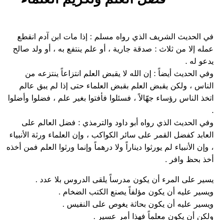
في الحديث الشريف الذي رواه مسلم : إذا مات ابن آدم انقطع
عمله إلا من ثلاث : صدقة جارية ، أو علم ينتفع به ، أو ولد صالح
يدعو له .
وفي الحديث أيضاً : إن الله لا يقبض العلم انتزاعاً ينتزعه من
الناس ، ولكن يقبض العلم بقبض العلماء حتى إذا لم يبق عالم
اتخذ الناس رؤساء جهّالاً ، فسئلوا فأفتوا بغير علم ، فضلوا وأضلوا
.
وفي الحديث الذي رواه أبو داود والترمذي : فضل العالم على
العابد كفضل القمر على سائر الكواكب ، وإن العلماء ورثة الأنبياء
، وإن الأنبياء لم يورثوا ديناراً ولا درهماً وإنما ورثوا العلم فمن أخذه
أخذ بحظ وافر .
يسير على المرء أن يكون مدرساً يلقى الدروس بلا عدد .
ويسير عليه أن يكون مؤلفاً يصنع الكتب الضخام .
ويسير عليه أن يكون بحاثة يغوص على النفيس .
ولكن أن يكون معلماً فهذا أمر عسير .