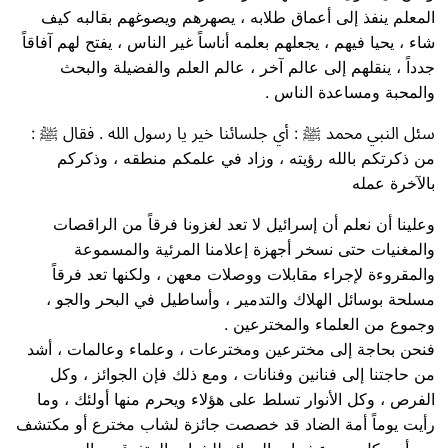
المعلم ينفذ إلى أعماق طلابه ، يصهرهم ويصوغهم بقالبه كيف
شاء ، يحيا فيهم ، يجعلهم بعلمه أناساً غير الناس ، يفتح لهم آفاقاً
جدداً ، ينقلهم إلى عالم آخر ، عالم العلم والفضيلة والبحث
والمحبة ومساعدة الناس .
سئل النبي محمد ﷺ : أي جلسائنا خير يا رسول الله . فقال ﷺ :
من ذكرتكم بالله رؤيته ، وزاد في علمكم منطقه ، وذكركم
بالآخرة عمله
وعلينا أن نعلم أن إسرائيل لا تعد لغزونا فرقاً من الراقصات
والمغنيات حتى نسخر أجهزة إعلامنا المرئية والمسموعة
والمقروءة لإجراء مقابلات ووصلات معهن ، ولكنها تعد فرقاً
مسلحة بوسائل الهلاك والتدمير ، وأساطيل في البحر والجو ،
وجموع من العلماء والمخترعين .
فنحن بحاجة إلى مخترعين ومخترعات ، وعلماء وعالمات ، أشد
من حاجتنا إلى فنانين وفنانات ، ومع ذلك فإن الجوائز ، وكل
الفرص ، وكل الأنوار تسلط على هؤلاء ويحرم منها أولئك ، وما
رأيت يوماً أمة الضاد قد خصصت جائزة لشاب مخترع أو مكتشف