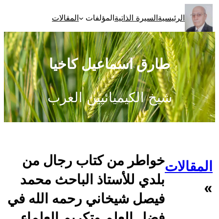
تخطى
الرئيسية
السيرة الذاتية
المؤلفات
المقالات
إلى
المحتوى
طارق اسماعيل كاخيا
شيخ الكيميائيين العرب
خواطر من كتاب رجال من
المقالات
بلدي للأستاذ الباحث محمد
»
فيصل شيخاني رحمه الله في
فضل العلم وتكريم العلماء