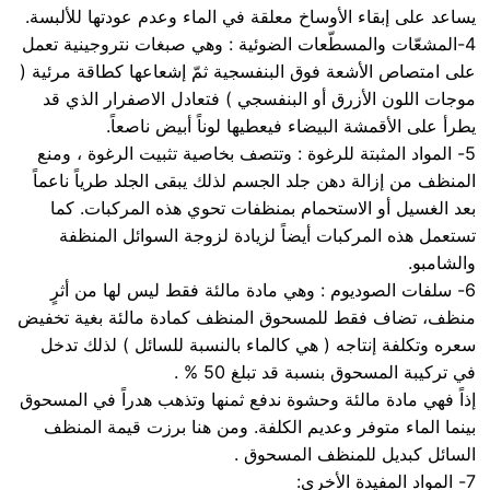
يساعد على إبقاء الأوساخ معلقة في الماء وعدم عودتها للألبسة.
4-المشعّات والمسطّعات الضوئية : وهي صبغات نتروجينية تعمل
على امتصاص الأشعة فوق البنفسجية ثمّ إشعاعها كطاقة مرئية (
موجات اللون الأزرق أو البنفسجي ) فتعادل الاصفرار الذي قد
يطرأ على الأقمشة البيضاء فيعطيها لوناً أبيض ناصعاً.
5- المواد المثبتة للرغوة : وتتصف بخاصية تثبيت الرغوة ، ومنع
المنظف من إزالة دهن جلد الجسم لذلك يبقى الجلد طرياً ناعماً
بعد الغسيل أو الاستحمام بمنظفات تحوي هذه المركبات. كما
تستعمل هذه المركبات أيضاً لزيادة لزوجة السوائل المنظفة
والشامبو.
6- سلفات الصوديوم : وهي مادة مالئة فقط ليس لها من أثرٍ
منظف، تضاف فقط للمسحوق المنظف كمادة مالئة بغية تخفيض
سعره وتكلفة إنتاجه ( هي كالماء بالنسبة للسائل ) لذلك تدخل
في تركيبة المسحوق بنسبة قد تبلغ 50 % .
إذاً فهي مادة مالئة وحشوة ندفع ثمنها وتذهب هدراً في المسحوق
بينما الماء متوفر وعديم الكلفة. ومن هنا برزت قيمة المنظف
السائل كبديل للمنظف المسحوق .
7- المواد المفيدة الأخرى: