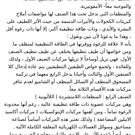
والموجبة معاً- الأمفوتيرية.
والمنظفات التي تدخل تحت هذا الصنف لها مواصفات أملاح
كبريتات الكحولات والأتيرات الدسمة من حيث الأثر اللطيف على
البشرة والأيدي ، وذات طاقة تنظيفية أكبر، إلا أنها ذات رغوة أقل
، وهذا ما يدعونا لأن نبين ونقول :
بأنه لا علاقة للرغوة ووفرتها في الطاقة التنظيفية لمنظف ما.
ومن خواصها أن طيف تنظيفها يختلف عن طيف تنظيف الصنف
الأول، فهي تزيل أوساخاً لا تزيلها مركبات الصنف الأول ، ولذلك
وللفائدة ، ولجمع خواص الطيفين التنظيفيين يتم عادة إدخال كلا
الصنفين الأول والثالث وأحيانا يدخل الرابع معهما في تركيبة
المسحوق المنظف أو االسائل المنظف أو الشامبو لعدم تنافر
مركبات هذه الأقسام الثلاثة معاً.
الصنف الرابع : المنظفات اللامتشردة ( اللاأيونية )
وهي مركبات عضوية ذات طاقة تنظيفية عالية ، رغم أنها محدودة
الرغوة تماماً ، ومن أهمها مركبات الإيثوكسيلات ( مركبات أكاسيد
الاتيلين المضاعفة ) ولذلك تعتبر هذه المركبات أساساً لصناعة
مساحيق وسوائل الغسالات الكهربائية المغلقة الكاملة الآلية .
وهي أيضاً ناعمة الأثر على الايدي والثياب وخاصة الحريرية منها