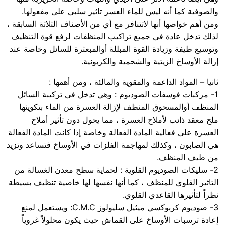
والصوفية كما أنه ليس للماء العسر تاثير سلبي على مفعولها.
ومن أهم خواصها أنها لاتتنافر مع أي من الأصناف الثلاثة السابقة ،
لذلك تدخل عادة في جميع تراكيب المنظفات لرفع قوة التنظيف
وتوسيع طيفة وزيادة القوة المبللة أوالمبعثرة للسائل وخاصة عند
إزالة الأوساخ الزيتية والشحمية والكربونية.
ثانيا – المواد الداعمة والمقوية والمالئة ، ومن أهمها :
1- مركبات فوسفات الصوديوم : وهي تدخل في تركيبة السائل
المنظف أوالمسحوق المنظف لإزالة العسرة من الماء بتكوينها
ملح معقد ذائب لأملاح العسرة ، مما يحول دون تأثير أملاح
العسرة على فعالية المادة الفعالة وخاصة إذا كانت المادة الفعالة
هي الصابون ، وكذلك لمهاجمة الفلزات في الأوساخ فتساعد وتزيد
من طيف المنظف.
2- سليكات الصوديوم القلوية : لحماية سطح معدن الغسالة من
التاثير القلوي للمنظف ، كما أنها نفسها لها خاصية تنظيف بسيطة
نظراً لتأثيرها القاعدي القلوي.
3- صوديوم كربوكسي ميثيل سليولوز C.M.C: ويستعمل لمنع
إعادة ترسبات الأوساخ على القماش حيث يكون محلولاً غروياً