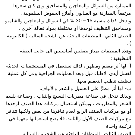
الممتازة من السوائل والمعاجين والمساحيق وإن كان سعرها
مرتفعاً بالمقارنة مع الصابون وأملاح الحموض السلفونية .
وتدخل كذلك بنسبة 15 – 30 % في السوائل والمعاجين والشامبو
ومساحيق التنظيف لوحدها أو مختلطة بمواد فعالة أخرى .
الصنف الثاني : المنظفات الباحثة عن الشحنةالسالبة ( الكاتيونية
) .
وهذه المنظفات تمتاز بصفتين أساسيتين الى جانب الصفة
التنظيفية :
آ- لها أثر معقم ومطهر ، لذلك تستعمل في المستشفيات الحديثة
لغسل أيدي الاطباء قبل وبعد العمليات الجراحية وفي كل عملية
تنظيف تتطلب التعقيم معها.
ب- لها أثر مطرٍّ على الغسيل والشعر والألياف.
ولذلك تدخل في صناعة مطريات النسيج والثياب ، وصناعة بلسم
الشعر والمطريات ، ويمكن استعمال مركبات هذا الصنف لوحدها
أو مع مركبات الصنف الرابع لعدم تنافرها من بعض ولكنها تتنافر
مع مركبات الصنف الأول والثالث فلا يصح استعمالها معهما في
تركيبة واحدة .
الصنف الثالث : المنظفات الباحثة عن الشحنتين السالبة