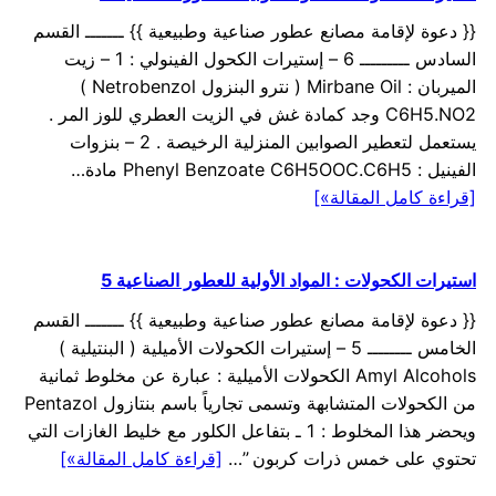
{{ دعوة لإقامة مصانع عطور صناعية وطبيعية }} ـــــــ القسم
السادس ـــــــــ 6 – إستيرات الكحول الفينولي : 1 – زيت
الميربان : Mirbane Oil ( نترو البنزول Netrobenzol )
C6H5.NO2 وجد كمادة غش في الزيت العطري للوز المر .
يستعمل لتعطير الصوابين المنزلية الرخيصة . 2 – بنزوات
الفينيل : Phenyl Benzoate C6H5OOC.C6H5 مادة…
[قراءة كامل المقالة»]
استيرات الكحولات : المواد الأولية للعطور الصناعية 5
{{ دعوة لإقامة مصانع عطور صناعية وطبيعية }} ـــــــ القسم
الخامس ــــــــ 5 – إستيرات الكحولات الأميلية ( البنتيلية )
Amyl Alcohols الكحولات الأميلية : عبارة عن مخلوط ثمانية
من الكحولات المتشابهة وتسمى تجارياً باسم بنتازول Pentazol
ويحضر هذا المخلوط : 1 ـ بتفاعل الكلور مع خليط الغازات التي
تحتوي على خمس ذرات كربون ”…
[قراءة كامل المقالة»]