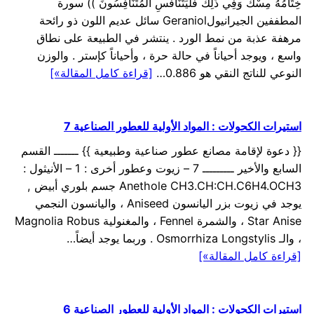
خِتَامُهُ مِسْكٌ وَفِي ذَلِكَ فَلْيَتَنَافَسِ الْمُتَنَافِسُونَ )) سورة
المطففين الجيرانيولGeraniol سائل عديم اللون ذو رائحة
مرهفة عذبة من نمط الورد . ينتشر في الطبيعة على نطاق
واسع ، ويوجد أحياناً في حالة حرة ، وأحياناً كإستر . والوزن
النوعي للناتج النقي هو 0.886…
[قراءة كامل المقالة»]
استيرات الكحولات : المواد الأولية للعطور الصناعية 7
{{ دعوة لإقامة مصانع عطور صناعية وطبيعية }} ـــــــ القسم
السابع والأخير ـــــــــ 7 – زيوت وعطور أخرى : 1 – الأنيثول :
Anethole CH3.CH:CH.C6H4.OCH3 جسم بلوري أبيض ,
يوجد في زيوت بزر اليانسون Aniseed ، واليانسون النجمي
Star Anise ، والشمرة Fennel ، والمغنولية Magnolia Robus
، والـ Osmorrhiza Longstylis . وربما يوجد أيضاً…
[قراءة كامل المقالة»]
استيرات الكحولات : المواد الأولية للعطور الصناعية 6