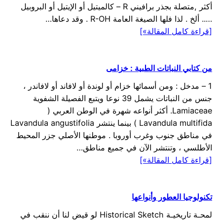
أكثر ,متصلة بجذر برافيني R – كالميتيل أو الإيتيل أو البروبيل
….. ألخ . لذا فلها الصيغة العامة R-OH . وقد دعاها…
[قراءة كامل المقالة»]
من كتابي النباتات الطبية : خزامى
1 – مدخل : ومن أسمائها خزام أو لوندة أو لافاند أو لافاندر ،
جنس من النباتات يشمل 39 نوعا ويتبع الفصيلة الشفوية
Lamiaceae. أكثر أنواعه شهرة في الوطن العربي (
Lavandula multifida ) بينما ينتشر Lavandula angustifolia
في مناطق جنوب وغرب أوروبا . موطنها الأصلي جزر المحيط
الأطلسي ، وتنتشر الآن في جميع مناطق…
[قراءة كامل المقالة»]
تكنولوجيا العطور وأنواعها
لمحـة تاريخيـة Historical Sketch لو قيض لنا أن ننقب في