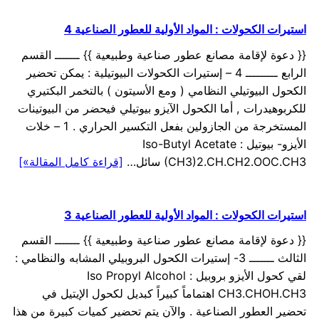
استيرات الكحولات : المواد الأولية للعطور الصناعية 4
{{ دعوة لإقامة مصانع عطور صناعية وطبيعية }} ـــــــ القسم
الرابع ـــــــــ 4 – إستيرات الكحولات البيوتيلية : يمكن تحضير
الكحول البيوتيلي النظامي ( ومع الأسيتون ) بالتخمر البكتيري
للكربوهيدرات , أما الكحول الآيزو بيوتيلي فيحضر من البيوتينات
المستخرجة من الجازولين بفعل التكسير الحراري . 1 – خلات
الأيزو- بيوتيل : Iso-Butyl Acetate
(CH3)2.CH.CH2.OOC.CH3 سائل…
[قراءة كامل المقالة»]
استيرات الكحولات : المواد الأولية للعطور الصناعية 3
{{ دعوة لإقامة مصانع عطور صناعية وطبيعية }} ـــــــ القسم
الثالث ـــــــ 3- إستيرات الكحول البروبيلي المشابه والنظامي :
لقي كحول الأيزو بروبيل : Iso Propyl Alcohol
CH3.CHOH.CH3 اهتماماً كبيراً كبديل لكحول الإيتيل في
تحضير العطور الصناعية . والآن يتم تحضير كميات كبيرة من هذا