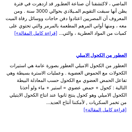
الماضي ، لاكتشفنا أن صناعة العطـور قد ازدهرت في فترة
يظن أنها سبقت التقويم المـيلادي بحوالي 3000 سنة . ومن
المعروف أن المصريين اعتادوا دفن حاجات ووسائل رفاة الميت
معه ، ومنها أواني المرهم المطعمة بالمرمر والتي تحتوي على
كميات من المواد العطرية ، والتي…
[قراءة كامل المقالة»]
العطور من الكحول الاميلي
العطور من الكحول الاميلي العطور بصورة عامة هي استيرات
الكحولات مع الحموض العضوية . وعمليات الاسترة بسيطة وهي
تفاعل الحمض العضوي مع الكحول حسب المعادلة البيطة
التالية : كحول + حمض عضوي = استير + ماء ولو أخذنا
الكحول الاميلي وهو كحول ينتج ثانويا عند انتاج الكحول الايتيلي
من تخمر السكريات , لأمكننا أنتاح العديد…
[قراءة كامل المقالة»]