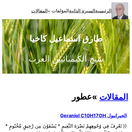
تخطى
الرئيسية
السيرة الذاتية
المؤلفات
المقالات
إلى
المحتوى
طارق اسماعيل كاخيا
شيخ الكيميائيين العرب
عطور
المقالات
»
الجيرانيول Geraniol C10H17OH
(( تَعْرِفُ فِي وُجُوهِهِمْ نَضْرَةَ النَّعِيمِ * يُسْقَوْنَ مِن رَّحِيقٍ مَّخْتُومٍ *