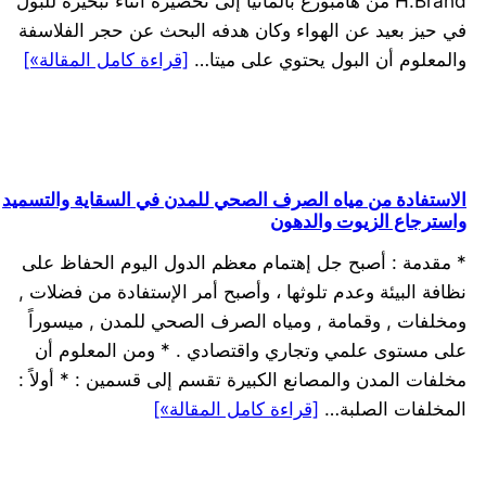
H.Brand من هامبورغ بألمانيا إلى تحضيره أثناء تبخيره للبول
في حيز بعيد عن الهواء وكان هدفه البحث عن حجر الفلاسفة
والمعلوم أن البول يحتوي على ميتا…
[قراءة كامل المقالة»]
الاستفادة من مياه الصرف الصحي للمدن في السقاية والتسميد
واسترجاع الزيوت والدهون
* مقدمة : أصبح جل إهتمام معظم الدول اليوم الحفاظ على
نظافة البيئة وعدم تلوثها ، وأصبح أمر الإستفادة من فضلات ,
ومخلفات , وقمامة , ومياه الصرف الصحي للمدن , ميسوراً
على مستوى علمي وتجاري واقتصادي . * ومن المعلوم أن
مخلفات المدن والمصانع الكبيرة تقسم إلى قسمين : * أولاً :
المخلفات الصلبة…
[قراءة كامل المقالة»]