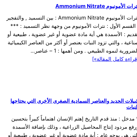
رات الأمونيوم Ammonium Nitrate
نترات الأمونيوم Ammonium Nitrate : بين التسميد , والتفجير
 القسم الأول : نترات الأمونيوم من وجهة نظر التسميد : ***
قديم : الأسمدة هي أية مادة عضوية أو غير عضوية ، طبيعية أو
ناعية ، والتي تزود النبات بعنصر أو أكثر من العناصر الكيميائية
ضرورية لنموه الطبيعي . ومن أهمها : 1 – عناصر…
قراءة كامل المقالة»]
يلات الحديد والعناصر السمادية الصغرى الأخرى التي يحتاجها
لنبات
 مدخل : منذ قدم التاريخ إهتم الإنسان اهتماماً كبيراً بتحسين
رفع مردود إنتاج المحاصيل الزراعية ، وذلك بإضافة الأسمدة
لتي هي بوجه عام : أية مادة عضوية أو غير عضوية ، طبيعية أو