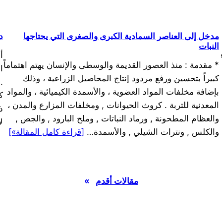
مدخل إلى العناصر السمادية الكبرى والصغرى التي يحتاجها
دعوة 
النبات
أ
* مقدمة : منذ العصور القديمة والوسطى والإنسان يهتم اهتماماً
كبيراً بتحسين ورفع مردود إنتاج المحاصيل الزراعية ، وذلك
.
بإضافة مخلفات المواد العضوية ، والأسمدة الكيميائية ، والمواد
ك
المعدنية للتربة . كروث الحيوانات , ومخلفات المزارع والمدن ،
ذ
والعظام المطحونة , ورماد النباتات , وملح البارود , والجص ,
ل
والكلس , ونترات الشيلي , والأسمدة…
[قراءة كامل المقالة»]
مقالات أقدم
»