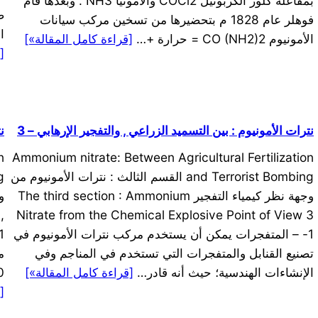
بمفاعلة كلور الكربونيل COCl2 والأمونيا NH3 . وبعدها قام
ص
فوهلر عام 1828 م بتحضيرها من تسخين مركب سيانات
ا
الأمونيوم CO (NH2)2 = حرارة +…
[قراءة كامل المقالة»]
[
نترات الأمونيوم : بين التسميد الزراعي , والتفجير الإرهابي – 3
ن
n
Ammonium nitrate: Between Agricultural Fertilization
and Terrorist Bombing القسم الثالث : نترات الأمونيوم من
وجهة نظر كيمياء التفجير The third section : Ammonium
,
Nitrate from the Chemical Explosive Point of View 3
-1 – المتفجرات يمكن أن يستخدم مركب نترات الأمونيوم في
تصنيع القنابل والمتفجرات التي تستخدم في المناجم وفي
الإنشاءات الهندسية؛ حيث أنه قادر…
[قراءة كامل المقالة»]
80 غ / مول 
[