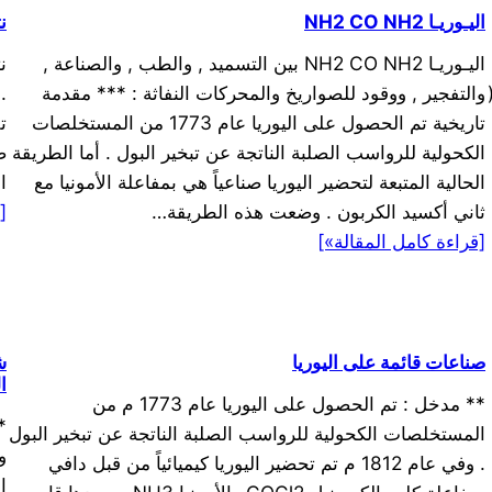
اليـوريـا NH2 CO NH2
نت
اليـوريـا NH2 CO NH2 بين التسميد , والطب , والصناعة ,
والتفجير , ووقود للصواريخ والمحركات النفاثة : *** مقدمة
.
تاريخية تم الحصول على اليوريا عام 1773 من المستخلصات
ت
الكحولية للرواسب الصلبة الناتجة عن تبخير البول . أما الطريقة
ص
الحالية المتبعة لتحضير اليوريا صناعياً هي بمفاعلة الأمونيا مع
ال
ثاني أكسيد الكربون . وضعت هذه الطريقة…
[
[قراءة كامل المقالة»]
صناعات قائمة على اليوريا
ش
ا
** مدخل : تم الحصول على اليوريا عام 1773 م من
*
المستخلصات الكحولية للرواسب الصلبة الناتجة عن تبخير البول
و
. وفي عام 1812 م تم تحضير اليوريا كيميائياً من قبل دافي
ا