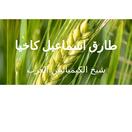
طارق اسماعيل كاخيا
شيخ الكيميائيين العرب