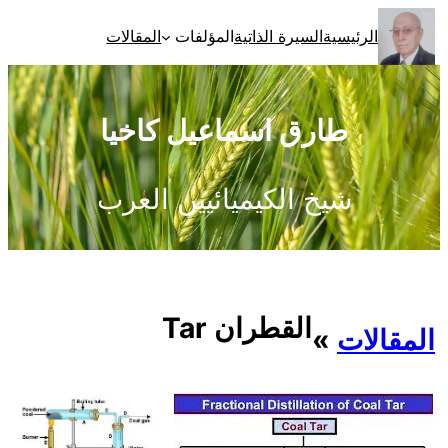
تخطى
الرئيسية
السيرة الذاتية
المؤلفات
المقالات
إلى
المحتوى
طارق اسماعيل كاخيا
شيخ الكيميائيين العرب
القطران Tar
المقالات
»