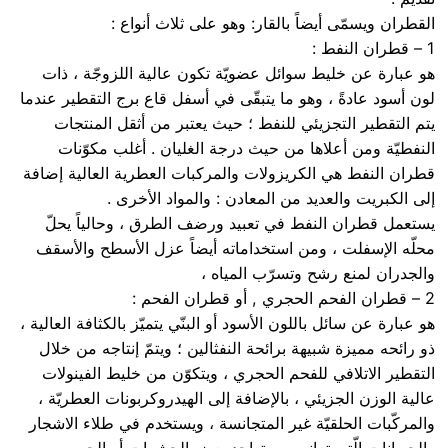
القطران ويسمّى أيضاً بالقار: وهو على ثلاث أنواع :
1 – قطران النفط :
هو عبارة عن خليط سوائل عضويّة تكون عالية اللزوجّة ، ذات
لون أسود عادةً ، وهو ما يتبقّى في أسفل قاع برج التقطير عندما
يتم التقطير التجزيئي للنفط ؛ حيث يعتبر من أثقل المنتجات
النفطيّة ومن أعلاها من حيث درجة الغليان . أغلب مكوّنات
قطران النفط هي الكريزولات والمركبات العطرية العالية إضافة
إلى الكبريت والعديد من المعادن : والمواد الأخرى .
يستعمل قطران النفط في تعبيد ورضف الطرق ، وحالياً يحلّ
محلّه الإسفلت ، ومن استخداماته أيضاً عزل الأسطح والأسقف
والجدران لمنع رشح وتسرّب المياه ،
2 – قطران الفحم الحجري , أو قطران الفحم :
هو عبارة عن سائل باللون الأسود أو البنّي يتميّز بالكثافة العالية ،
ذو رائحه مميزة شبيهة برائحة النفثالين ؛ ويتمّ إنتاجه من خلال
التقطير الاتلافي للفحم الحجري ، ويتكوّن من خليط الفينولات
عالية الوزن الجزيئي ، بالإضافة إلى الهيدروكربونات العطريّة ،
والمركّبات الحلقيّة غير المتجانسة ، ويستخدم في طلاء الاشجار