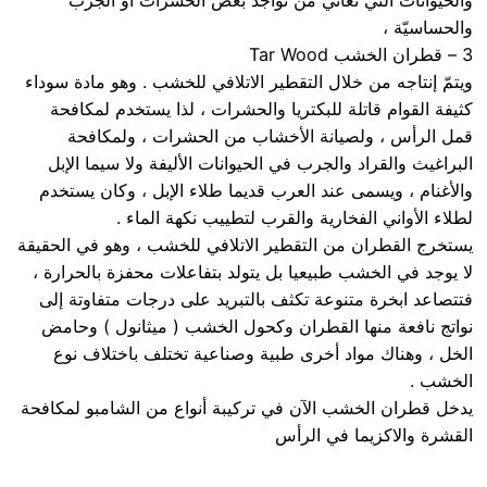
والحيوانات الّتي تعاني من تواجد بعض الحشرات أو الجرب
والحساسيّة ،
3 – قطران الخشب Tar Wood
ويتمّ إنتاجه من خلال التقطير الاتلافي للخشب . وهو مادة سوداء
كثيفة القوام قاتلة للبكتريا والحشرات ، لذا يستخدم لمكافحة
قمل الرأس ، ولصيانة الأخشاب من الحشرات ، ولمكافحة
البراغيث والقراد والجرب في الحيوانات الأليفة ولا سيما الإبل
والأغنام ، ويسمى عند العرب قديما طلاء الإبل ، وكان يستخدم
لطلاء الأواني الفخارية والقرب لتطييب نكهة الماء .
يستخرج القطران من التقطير الاتلافي للخشب ، وهو في الحقيقة
لا يوجد في الخشب طبيعيا بل يتولد بتفاعلات محفزة بالحرارة ،
فتتصاعد ابخرة متنوعة تكثف بالتبريد على درجات متفاوتة إلى
نواتج نافعة منها القطران وكحول الخشب ( ميثانول ) وحامض
الخل ، وهناك مواد أخرى طبية وصناعية تختلف باختلاف نوع
الخشب .
يدخل قطران الخشب الآن في تركيبة أنواع من الشامبو لمكافحة
القشرة والاكزيما في الرأس