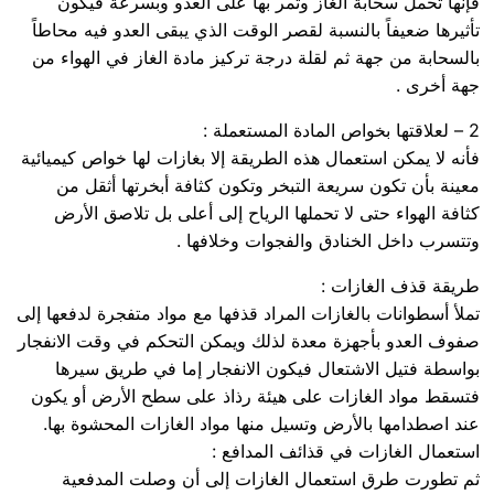
فإنها تحمل سحابة الغاز وتمر بها على العدو وبسرعة فيكون
تأثيرها ضعيفاً بالنسبة لقصر الوقت الذي يبقى العدو فيه محاطاً
بالسحابة من جهة ثم لقلة درجة تركيز مادة الغاز في الهواء من
جهة أخرى .
2 – لعلاقتها بخواص المادة المستعملة :
فأنه لا يمكن استعمال هذه الطريقة إلا بغازات لها خواص كيميائية
معينة بأن تكون سريعة التبخر وتكون كثافة أبخرتها أثقل من
كثافة الهواء حتى لا تحملها الرياح إلى أعلى بل تلاصق الأرض
وتتسرب داخل الخنادق والفجوات وخلافها .
طريقة قذف الغازات :
تملأ أسطوانات بالغازات المراد قذفها مع مواد متفجرة لدفعها إلى
صفوف العدو بأجهزة معدة لذلك ويمكن التحكم في وقت الانفجار
بواسطة فتيل الاشتعال فيكون الانفجار إما في طريق سيرها
فتسقط مواد الغازات على هيئة رذاذ على سطح الأرض أو يكون
عند اصطدامها بالأرض وتسيل منها مواد الغازات المحشوة بها.
استعمال الغازات في قذائف المدافع :
ثم تطورت طرق استعمال الغازات إلى أن وصلت المدفعية