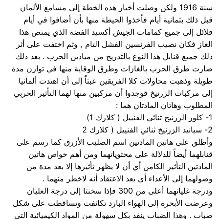
سنة 1916 ولكن وصلت أخبار هذه الخطة إلى مسامع الألمان
قبل ذلك بثمانية أيام فأخذوا الحيطة منها بأن أضافوا في أيام
قلائل إلى جميع كمامات الجيش أكسيد الفضة الذي يمتص هذا
الغاز فكان نصيب الفرنسين الفشل التام , وثم اختفت على أثر
ذلك جميع قنابل هذا النوع بالتدريج من ميادين الحرب . بعد ذلك
صارت طرق الحرب بالغازات وطرق الوقاية منها في توازن مدة
طويلة وذهبت محاولات كلا الفريقين عبثاً إلى أن اهتدت ألمانيا
إلى مركبات الزرنيخ فوجدوا أن مركبين منها لهما التأثير الحربي
المطلوب وهاتان المادتان هما :
1- كلور الزرنيخ ثنائي الفنييل ( كلارك 1)
2- سيانيد الزرنيخ ثنائي الفنييل ( كلارك 2
وأطلق على هاتين المادتين اسم الصليب الأزرق كما رسم على
قنابلهما أيضاً للدلالة على محتوياتهما ومن أهم خواص هاتين
المادتين التأثير الكامن أي أن لا يظهر تأثيرها إلا بعد مدة من
وصولهما إلى الأعداء أي بعد الاعتقاد أنه لاخطر منهما .
ودرجة غليانهما أعلى من 300 فإذا سخنتا إلى درجة الغليان
وعرضت الأبخرة إلى الهواء البارد تكاثفت وتساقطت على شكل
ضباب . وهذا الضباب ينفذ بكل سهولة من المواد الكيميائية التي