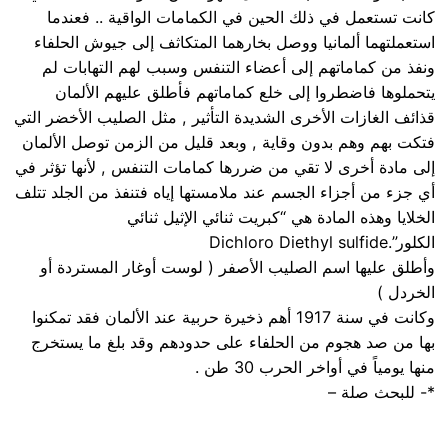
كانت تستعمل في ذلك الحين في الكمامات الواقية .. فعندما
استعملتهما ألمانيا ووصل بخارهما المتكاثف إلى جيوش الحلفاء
ونفذ من كماماتهم إلى أعضاء التنفس وسبب لهم التهابات لم
يتحملوها فاضطروا إلى خلع كماماتهم فأطلق عليهم الألمان
قذائف الغازات الأخرى الشديدة التأثير , مثل الصليب الأخضر التي
فتكت بهم وهم بدون وقاية , وبعد قليل من الزمن توصل الألمان
إلى مادة أخرى لا تقي من ضررها كمامات التنفس , لأنها تؤثر في
أي جزء من أجزاء الجسم عند ملامستها إياه فتنفذ من الجلد تتلف
الخلايا وهذه المادة هي “كبريت ثنائي الإثيل ثنائي
الكلور”.Dichloro Diethyl sulfide
وأطلق عليها اسم الصليب الأصفر ( لوست أوغار المستردة أو
الخردل )
وكانت في سنة 1917 أهم ذخيرة حربية عند الألمان فقد تمكنوا
بها من صد هجوم من الحلفاء على حدودهم وقد بلغ ما يستخرج
منها يومياً في أواخر الحرب 30 طن .
*- للبحث صلة –