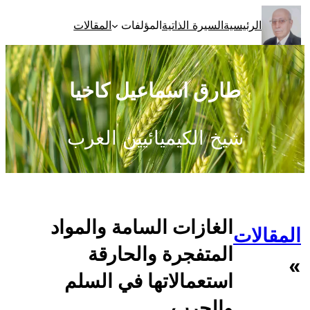
تخطى
الرئيسية
السيرة الذاتية
المؤلفات
المقالات
إلى
المحتوى
طارق اسماعيل كاخيا
شيخ الكيميائيين العرب
الغازات السامة والمواد
المقالات
المتفجرة والحارقة
»
استعمالاتها في السلم
والحرب