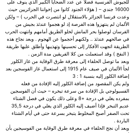
للجيوش الفرنسية فضلاً عن عدد الضحايا الكبير الذي ينوف على
16000 جندي – ( هؤلاء الجنود كانوا من إخواننا الجزائريين حيث
وعدت فرنسا الجزائر بالاستقلال لو انتصرت في الحرب ) – ولكن
الألمان لم ينتهزوا هذه الفرصة إذ لو هجموا عندئذ بجيش من
الفرسان لوصلوا بحر المانش لخلو الطريق أمامهم وانتهت الحرب
في صالحهم عندئذ .. ولكنهم أحجموا عن الهجوم . وبعد نجاح هذه
الطريقة اتجهت الأفكار إلى تحسينها وتهذيبها وأطلق عليها طريقة
( النفخ ) وقد استعملت من كلا الفريقين مدة الزمن .
وبعد ما توصل الحلفاء إلى معرفة طرق الوقاية من غاز الكلور
لجأ الألمان في صيف عام 1915 إلى استعمال غاز الفوسجين بعد
إضافة الكلور إليه بنسبة 1 : 3
ولم يكن المقصود من إضافة الكلور إليه الإفادة من فعله
الفسيولوجي بل الإفادة من سرعة تبخره – حيث أن الفوسجين
بمفرده يغلي في درجة +8 وعلى ذلك يكون في فصل الشتاء
عديم التبخر فإذا أضيف إليه الكلور الذي يغلي في درجة 35,5
تحت الصفر أصبح المخلوط يتبخر بسرعة حتى في أيام الشتاء
الباردة .
وبعد أن نجح الحلفاء في معرفة طرق الوقاية من الفوسيجين بأن