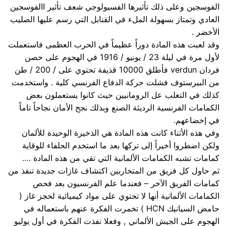
الفوسجين وعلى ذلك تأثيرها الفسيولوجي شعف تأثير االفوسجين
العادي وتمتاز بسهولة الملء في القنابل التي رسم عليها الصليب
الأخضر .
وقد لعبت هذه المادة دوراً عظيماً في الحرب العظمى فاستعملت
لأول مرة في ليلة 23 / يونيو / 1916 في الهجوم على حصن
فردان verdun فأطلق 10000 قذيفة تحتوي على / 200 / طن
من البيرستوف فشلت حركة الدفاع الفرنسي كلية . واستخدمت
كذلك في التغلب عل الرومانيين حيث كانوا يستعملون بعض
الكمامات الفرنسية الرديئة الصنع وبذلك نجح الأمان نجاحاً تاماً
في إخضاعهم.
وفي هذه الأثناء كانت هذه المادة هي الذخيرة الوحيدة للألمان
ولكن اضطروا أخيراً إلى تركها بعد ما استخدم الحلفاء للوقاية
كمامات تشبه الكمامات الألمانية التي تقي من هذه المادة ….
ثم حاول كل فريق من المتحاربين اكتشاف غازات جديدة تنفذ من
كمامات الفريق الآخر – فعندما علم الفرنسيون بعد فحص
الكمامات الألمانية أنها لا تحتوي على مواد كيميائية لحجز غاز (
حامض السيانيك HCN ) تخمرت الفكرة عنهم باستعماله في
الهجوم على الجيش الألماني , وفعلا نفذت الفكرة في أول يوليو