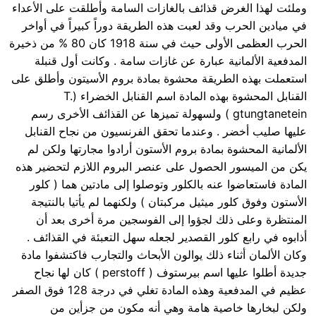
وملئت لهذا الغرض قذائف بالغازات السامة وأطلقت على الأعداء
في ميادين الحرب وقد لعبت هذه الطريقة دوراً كبيراً في أواخر
الحرب العظمى الأولى حيث في سنة 1918 كان 80 % من ذخيرة
المدفعية الألمانية عبارة عن غازات سامة . وكانت أول قنبلة
استعملت بهذه الطريقة محشوة بمادة بروم الأسيتون وأطلق على
القنابل المحشوة بهذه المادة اسم القنابل الخضراء (T.
gtungtanetein ) ولسهولة تميزها عن القذائف الأخرى رسم
عليها صليب أخضر . وعندما تحقق الفرنسيون من نجاح القنابل
الألمانية المحشوة بمادة بروم الأستون أرادوا مجارتها ولكن لم
يكن من الميسور الحصول على عنصر البروم اللازم لتحضير هذه
المادة فاستعاضوا عنه بالكلور وتوصلوا إلى مادتين هما ( كلور
الأستون وفوق كلور ميثيل مركبتان ) ولكنهما لم يأتيا بالنتيجة
المنتظرة وعلى ذلك لجؤوا إلى الفوسجين مرة أخرى بعد أن
أذابوه في رابع كلور القصدير لجعله سهل التعبئة في القذائف .
وكان الألمان أثناء ذلك يوالون الأبحاث والتجارب فاكتشفوا مادة
جديدة أطلوا عليها اسم بيرستوف ( perstoff ) كان لها نجاح
عظيم في المدفعية وهذه المادة تغلي في درجة 128 فوق الصفر
ولكن لبخارها خاصية هامة وهي أنه مكون من جزأين من