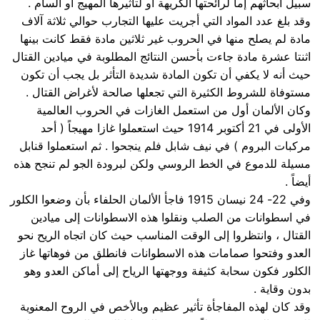
سبيل أبحاثهم إما لرائحتها الكريهة أو لتأثيرها المهيج أو السام .
وقد بلغ عدد المواد التي أجريت عليها التجارب حوالي ثلاثة آلاف
مادة لم يصلح منها في الحروب غير ثلاثين مادة فقط كانت بينها
اثنتا عشرة مادة جاءت بأحسن النتائج المطلوبة في ميادين القتال
حيث أنه لا يكفي أن تكون المادة شديدة التأثر بل يجب أن تكون
مستوفاة للشروط الكثيرة التي تجعلها صالحة لأغراض القتال .
وكان الألمان أول من استعمل الغازات في الحروب العالمية
الأولى في 21 أكتوبر 1914 حيث استعملوا غازا مهيجاً ( أحد
مركبات البروم ) في نيف شابل فلم ينجحوا . ثم استعملوا قنابل
مسيلة للدموع في الخط الروسي ولكن لبرودة الجو لم تنجح هذه
أيضاً .
وفي 22- 24 نيسان 1915 فاجأ الألمان الحلفاء بأن وضعوا الكلور
في اسطوانات من الصلب ونقلوا هذه الاسطوانات إلى ميادين
القتال ، وانتظروا إلى الوقت المناسب حيث كان اتجاه الريح نحو
العدو وفتحوا صمامات هذه الاسطوانات فانطلق من فوهاتها غاز
الكلور فكون سحابة كثيفة ووجهتها الرياح إلى أماكن العدو وهو
بدون وقاية .
وقد كان لهذه المفاجأة تأثير عظيم وبالأخص في الروح المعنوية