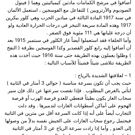
أضافوا في مرشح الكمامات مادتين كيميائيتين وهما ( فينول
الصوديوم والأرتروبين ) للتفاعل مع الفوسجين ، استعمل الألمان
في سنة 1917 المادة الثالثة في ميادين الحرب وهي كلور بيكرين
1917 وهذه المادة سريعة التبخر في درجات الحرارة العادية ولو
أن درجة غليانها هي 111 مئوية فوق الصفر .
وأما الحلفاء فقد استعملوا أيضاً غاز الكلور في سبتمبر 1915 بعد
أن أضافوا إليه رابع كلور القصدير وكذا الفوسجين بطرقة ( النفخ
) وظلوا يعملون بهذه الطريقة حتى سنة 1916 حيث أخذت هذه
الطريقة تتلاشى شيئاً فشيئاً للأسباب التالية :
1 – لعلاقتها الشديدة بالرياح :
حيث يجب أن تكون بسرعة مناسبة ( حوالي 3 أمتار في الثانية )
لتأتي بالغرض المطلوب . فإذا نقصت سرعتها عن ذلك فإن سير
سحاب الغاز يكون بطيئاً فتعطي للعدو فرصة الهرب أو فرصة
الهجوم على أماكن أسطوانات الغازات لتدميرها . وقد دلت
التجارب أيضاً على أنه إذا كانت السرعة أقل من مترين في الثانية
فيحتمل رجوع سحاب الغازات على الجيش نفسه بدلاًِ من وصولها
إلى العدو , وأما إذا زادت سرعة الرياح عن 3 أمتار في الثانية