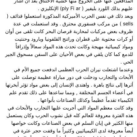
المدافعين عنها على الخروج منها خشية الاختناق بعد أن أشار
عليهم بذلك اللورد بليفير ( ply Fi ar) الإنكليزي .
وبعد ذلك في نفس الحرب الأميركية المذكورة استعملوا قذائف (
sells ) من مركب فسفوري محترق . وقد استعملت في عدة
ظروف بعض مركبات لمحاربة قرصان البحر كانت تلقى من أوان
أو كرات محتوية على قطران وراتنج القلفونيا وبارود وحنتيت
ومواد كيميائية مهيجة وكانت تحدث هذه المواد سعالاً وإذرافاً
للدمع كما كان يلقي في بعض الأحيان على السفن مسحوق الجير
الحي .
وعندما اشتعلت نيران الحرب العظمى اندفعت جميع الأم في
الأبحاث والتجارب ودخلت في دور مباراة عظيمة توصلت على
أثرها إلى نتائج باهرة . واهتدى الإنسان إلى بعض مواد تؤثر أبخرتها
في أعضاء الجسم المختلفة , ومما ساعدها على ذلك تقدم علم
الكيمياء تقدماً عظيماً وكذلك الصناعات بأنواعها .
وقد كانت معظم المواد التي أجريت عليها التجارب والأبحاث في
هذه الفترة معروفة للعالم كله قبل نشوب الحرب وكان يستعمل
منها الكثير في إبان السلم في بعض الصناعات وكانت خواصها
أيضاً معروفة لدى الكيميائيين وكثيراً ما وقفت حجر عثرة في