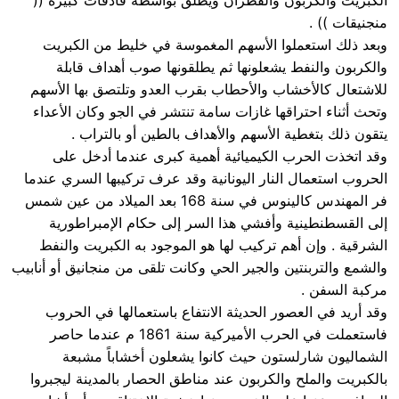
الكبريت والكربون والقطران ويطلق بواسطة قاذفات كبيرة ((
منجنيقات )) .
وبعد ذلك استعملوا الأسهم المغموسة في خليط من الكبريت
والكربون والنفط يشعلونها ثم يطلقونها صوب أهداف قابلة
للاشتعال كالأخشاب والأحطاب بقرب العدو وتلتصق بها الأسهم
وتحث أثناء احتراقها غازات سامة تنتشر في الجو وكان الأعداء
يتقون ذلك بتغطية الأسهم والأهداف بالطين أو بالتراب .
وقد اتخذت الحرب الكيميائية أهمية كبرى عندما أدخل على
الحروب استعمال النار اليونانية وقد عرف تركيبها السري عندما
فر المهندس كالينوس في سنة 168 بعد الميلاد من عين شمس
إلى القسطنطينية وأفشي هذا السر إلى حكام الإمبراطورية
الشرقية . وإن أهم تركيب لها هو الموجود به الكبريت والنفط
والشمع والتربنتين والجير الحي وكانت تلقى من منجانيق أو أنابيب
مركبة السفن .
وقد أريد في العصور الحديثة الانتفاع باستعمالها في الحروب
فاستعملت في الحرب الأميركية سنة 1861 م عندما حاصر
الشماليون شارلستون حيث كانوا يشعلون أخشاباً مشبعة
بالكبريت والملح والكربون عند مناطق الحصار بالمدينة ليجبروا