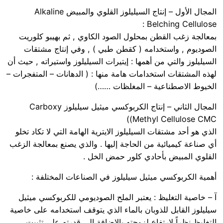
المجال الأول – إنتاج السيليلوز القلوي والمبيض Alkaline
Belching Cellulose :
بمعالجة زغب القطن بمحلول الصود الكاوي , ثم بهيبو كلوريت
الصوديوم , واستخدامه ( كقطن طبي ) , وفي إنتاج مشتقات
السيليلوز والتي من أهمها : إيتيرات السيليلوز واستيراته , حيث أن
لهذه المشتقات استخدامات هامة منها : ( الدهانات – المتفجرات –
الخيوط الاصطناعية – المغلظات ……)
المجال الثاني – إنتاج الكربوكسي ميثيل سيليلوز Carboxy
Methyl Cellulose CMC))
الذي هو أحد مشتقات السيليلوز الايترية الهامة التي لا تكاد تخلو
أي صناعة كيميائية من الحاجة إليها . والذي يصنع بمعالجة الزغب
القلوي المبيض بأحادي كلور حمض الخل .
أهمية الكربوكسي ميثيل سيليلوز في الصناعات المختلفة :
آ – خاصية التغليظ : يعتبر الملح الصوديومي للكربوكسي ميثيل
سيليلوز القابل للذوبان بالماء الذي يتوقف استخدامه على خاصية
التغليظ نظراً لارتفاع لزوجته بالإضافة إلى قدرته على تثبيت