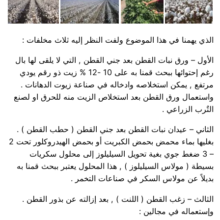
الذي يهمنا في هذا الموضوع ولفت النظر إليه ثلاث مخلفات :
الأول – ورق نبات القطن بعد جني القطن , التي لا يلقى لها بال
رغم إحتوائها ببحث قمنا به على 10 -12 % زيت ذو رقم يودي
مرتفع , يمكن استخلاصه وادخاله في صناعة زيوت الدهانات .
واستعمال ورق القطن بعد استخلاص الزيت منه للحرق او لصنع
التٌرب الزراعي .
الثاني – عيدان نبات القطن بعد جني القطن ( حطب القطن ) .
بغليها بماء محمض بحمض الكبريت أو بحمض الهيدروكلور تحت 2
– 3 ضغط جوي بغية تحويل السيليلوز إلى محلول سكريات
بسيطة ( مولاس السيليلوز ) , هذا المحلول يعتبر ببحث قمنا به
بديلاً عن مولاس السكر في صناعات التخمر .
الثالث – زغب القطن ( اللنت ) , بعد إزالته عن بذور القطن .
وإستعماله في مجالين :