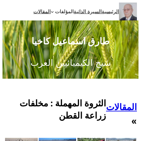
تخطى
الرئيسية
السيرة الذاتية
المؤلفات
المقالات
إلى
المحتوى
طارق اسماعيل كاخيا
شيخ الكيميائيين العرب
الثروة المهملة : مخلفات
المقالات
زراعة القطن
»