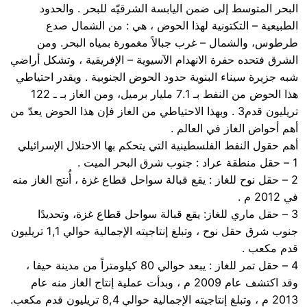
البحر المتوسط إلى ضمن اليابسة الشرقيّه للبحر . والحدود
الطبيعية – التكتونية لهذا الحوض ، هي : من الشمال صدع
طرطوس، والشمال – غرب جبالاً مغمورة بمياه البحر. ومن
الشرق فتحده حفرة الانهدام الآسيوية – الإفريقية ، وتشكل أراضي
شبه جزيرة سيناء البنوية حدود الحوض الجنوبية . ويقدر احتياطي
هذا الحوض من النفط بـ 7.1 مليار برميل، ومن الغاز بـ ـ 122
تريليون قدم3 . وبهذا الاحتياطي من الغاز فإن هذا الحوض يعدّ من
أهم أحواض الغاز في العالم .
أهم حقول النفط الفلسطينية التي يتحكم بها الاحتلال الإسرائيلي
1 – حقل منطقة عراد : جنوب شرق البحر الميت .
2 – حقل نوح للغاز : يقع قبالة سواحل قطاع غزة ، أُنتج الغاز منه
في 2012 م .
3 – حقل ماري للغاز: يقع قبالة سواحل قطاع غزة، وتحديدًا
جنوب شرق حقل نوح ، وتبلغ إنتاجيته الإجمالية حوالي 1,1 تريليون
قدم مكعب .
4 – حقل تمر للغاز : يبعد حوالي 80 كيلومتراً من مدينة حيفا ،
وقد اكتشف عام 2009 م ، وبدأت عملية إنتاج الغاز منه عام
2013 م ، وتبلغ إنتاجيته الإجمالية حوالي 8,4 تريليون قدم مكعب.