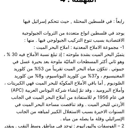
رابعاً : في فلسطين المحتلة , حيث تتحكم إسرائيل فيها
يوجد في فلسطين انواع متعددة من الثروات الجيولوجية
الاقتصادية بسبب تنوع التركيب الجيولوجي فيها . منها :
1- مجموعة الاملاح المعدنية : املاح البحر الميت :
يتميّز البحر الميت بشدة ملوحته ؛ إذ تبلغ نسبة الأملاح فيه 30 % ،
وهو ثاني أكثر المسطحات المائيّة ملوحة بعد بحيرة عسل في
جيبوتي . تتكوّن مياه البحر الميت تقريباً من 53% من كلوريد
المغنيسيوم ، و37% من كلوريد البوتاسيوم، و8% من كلوريد
الصّوديوم , أما باقي الأملاح المكونّة للبحر الميت فهي الكبريتات ،
وأملاح البروميد ، وقد تمّ إنشاء شركة البوتاس العربية (APC)
في عام 1956 م للاستفادة من أملاح البحر الميت في الجانب
الأردني للبحر الميت . وقد تناقصت مساحة البحر الميت في
السنوات الاخيرة بسبب الاستغلال الكبير لمياهه من الجانب
الإسرائيلي وقلة ما يصله من مياه .
2 – الفوسفات واليورانيوم : توجد في مناطق وسط النقب . ويقدر