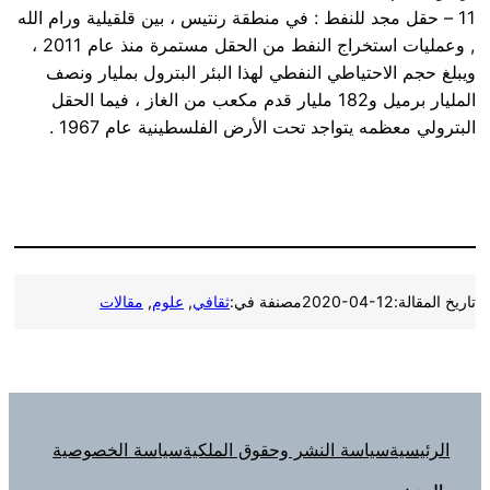
11 – حقل مجد للنفط : في منطقة رنتيس ، بين قلقيلية ورام الله
, وعمليات استخراج النفط من الحقل مستمرة منذ عام 2011 ،
ويبلغ حجم الاحتياطي النفطي لهذا البئر البترول بمليار ونصف
المليار برميل و182 مليار قدم مكعب من الغاز ، فيما الحقل
البترولي معظمه يتواجد تحت الأرض الفلسطينية عام 1967 .
تاريخ المقالة:
2020-04-12
مصنفة في:
ثقافي
, 
علوم
, 
مقالات
الرئيسية
سياسة النشر وحقوق الملكية
سياسة الخصوصية