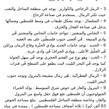
3 – الرمل الزجاجي والكوارتز : يوجد في منطقة الساحل والنقب
حيث تكثر الرمال , يستخدم في صناعة الزجاج .
4 – الصلصال : يوجد بشكل طبقات في وسط فلسطين وشمالها
يدخل في صناعة الفخار والخزف .
5 – النحاس والمنغنيز : تتواجد خامات النحاس والمنجنيز فًي
وادي المنيعة . فًي أقصى جنوب فلسطٌين على بعد العقبة .
6 – الحديد : توجد خامات الحديد بوادي الحثٌرة وقاع الرمان ورامٌن
فًي الجلٌيل الأعلى , ووادي الجرافً فًي وادي عربة .
7 – الخث : وهو نوع من الفحم الحجري يوجد فًي سهل الحولة
كما يوجد فًي البحر المٌيت حٌيث يطفو على السطح فًي فترات
الزلازل .
8 – الرمال القطرانٌية : هًي رمال مشبعة بالبترول وتوجد جنوب
البحر المٌيت .
9 – البترول والغاز في حوض شرق المتوسط : يؤكد الخبراء
الجيولوجيون أن فلسطين تقع فوق حقل واسع من البترول
والغاز، وخاصة منطقة الساحل الفلسطيني . تبلغ مساحة الحوض
83 ألف كم2 ( ثلاثة أضعاف مساحة فلسطين ) , ممتدة في مياه