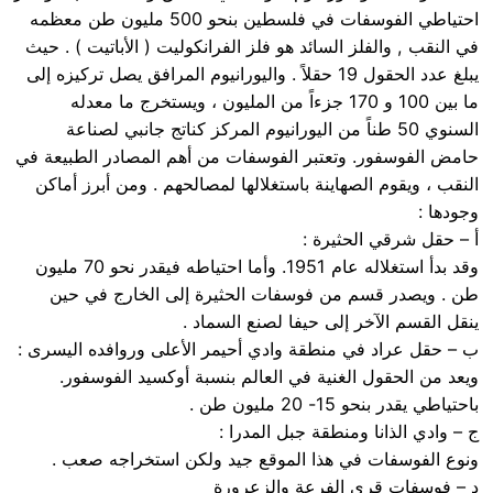
احتياطي الفوسفات في فلسطين بنحو 500 مليون طن معظمه
في النقب , والفلز السائد هو فلز الفرانكوليت ( الأباتيت ) . حيث
يبلغ عدد الحقول 19 حقلاً . واليورانيوم المرافق يصل تركيزه إلى
ما بين 100 و 170 جزءاً من المليون ، ويستخرج ما معدله
السنوي 50 طناً من اليورانيوم المركز كناتج جانبي لصناعة
حامض الفوسفور. وتعتبر الفوسفات من أهم المصادر الطبيعة في
النقب ، ويقوم الصهاينة باستغلالها لمصالحهم . ومن أبرز أماكن
وجودها :
أ – حقل شرقي الحثيرة :
وقد بدأ استغلاله عام 1951. وأما احتياطه فيقدر نحو 70 مليون
طن . ويصدر قسم من فوسفات الحثيرة إلى الخارج في حين
ينقل القسم الآخر إلى حيفا لصنع السماد .
ب – حقل عراد في منطقة وادي أحيمر الأعلى وروافده اليسرى :
ويعد من الحقول الغنية في العالم بنسبة أوكسيد الفوسفور.
باحتياطي يقدر بنحو 15- 20 مليون طن .
ج – وادي الذانا ومنطقة جبل المدرا :
ونوع الفوسفات في هذا الموقع جيد ولكن استخراجه صعب .
د – فوسفات قرى الفرعة والزعرورة