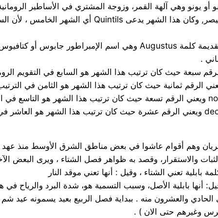
7 – July يوليو : عن الكلمة اللاتينية Julius وهي اسم يوليو
الثبات والاستقرار، وقصد به ظواهر فصل الشتاء ، ويرى البعض ال
بابلية تعني الشتاء ، وقيل : أنها تعني موقد النار
في الحادي والعشرون منه . ببداية فصل الربيع بعيد يسمونه عيد شم 
لفرس وغيرهم حتى الان ) .