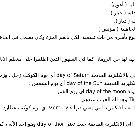
ية ( أهون).
ية ( جبار ).
( دبار ).
جاهلية ( مؤنس )
بوع بأسره من باب تسمية الكل باسم الجزء وكان يسمى في الجاهلي
شابهة لها عن الرومان كما في الشهور الذين اطلقوا على معظم الايام
* Wedneay (الاربعاء) الاصل الروماني هو Mercurii وم