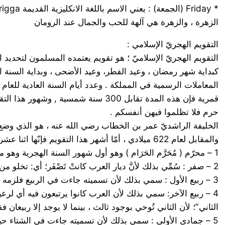
الزهرة ، والزهرة هي آلهة للحب والجمال عند الرومان
التقويم الهجريّ الإسلامي :
التقويم الهجريّ الإسلاميّ ؛ هو تقويم يعتمده المسلمون لتحديد ال
كبداية شهر رمضان ، وعيد الفطر، وعيد الأضحى ، وبداية السنة الهجر
قمرية فإن هذه المدة تقابل 300 سنة 
حرم فلا تظلموا فيهن أنفسكم .
الخليفة الراشديّ عمر بن الخطاب رضي الله عنه ، هو الذي وضع ال
والمقابل لعام 622 ميلادي ، أمّا أشهر هذا التقويم فإنّها اثنا عشر شهراً ، وهم :
1 – محرّم ( مُحَرَّم الحَرَام ) وهو أول شهور السنة الهجرية وهو من الأشهر الحرم : سمى المحرّم لأن العرب قبل الإسلام كان يحرّمون القتال فيه .
2 – صفر : سُمِّي بذلك لأنَّ ديار العرب كانتْ تَصْفَر؛ أي: تخلو من أهلها؛ لخروجهم فيه للقتال، أو البحَثُ عن الطعام ، أو السفِر هربًا من حرِّ الصيف.
3 – ربيع الأول : سمي بذلك لأن تسميته جاءت في الربيع فلزمه ذلك الاسم.
4 – ربيع الآخر: سمي بذلك لأن العرب كانوا يرتبعون فيه أي لرعي
الثاني”؛ لأن الثاني تُوحي بوجود ثالث ، بينما لا يوجد إلا ربيعان ف
5 – جمادى الأولى : سمي بذلك لأن تسميته جاءت في الشتاء حيث يتجمد الماء ؛ فلزمه ذلك الاسم.