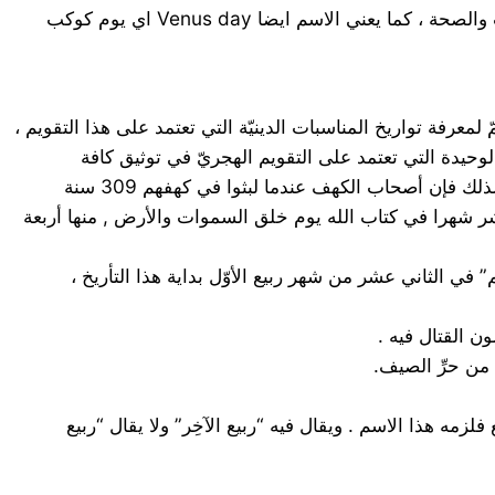
* Friday (الجمعة) : يعني الاسم باللغة الانكليزية القديمة day of Frigga اي يوم ( فريغا ) وهي زوجة الاله اودين وهي آلهة الحب والصحة ، كما يعني الاسم ايضا Venus day اي يوم كوكب
لمعرفة تواريخ المناسبات الدينيّة التي تعتمد على هذا التقويم ،
 الوحيدة التي تعتمد على التقويم الهجريّ في توثيق كافة
المعاملات الرسمية في المملكة . وعدد أيام السنة العادية للعام الهجري 354 وللعام الميلادي 365 أي بفارق 11 يوما في السنة . لذلك فإن أصحاب الكهف عندما لبثوا في كهفهم 309 سنة
 الله اثنا عشر شهرا في كتاب الله يوم خلق السموات والأرض , منها أربعة
في الثاني عشر من شهر ربيع الأوّل بداية هذا التأريخ ،
زمه هذا الاسم . ويقال فيه “ربيع الآخِر” ولا يقال “ربيع