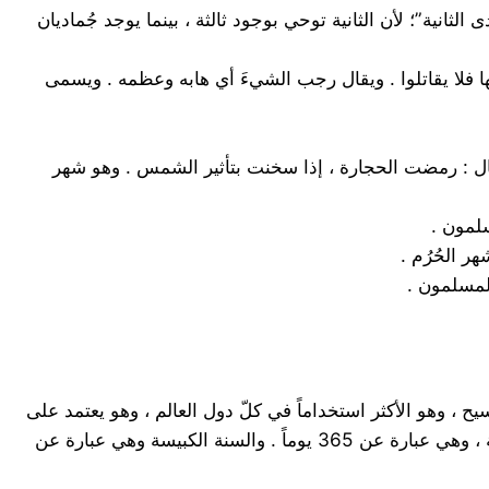
ثانية”؛ لأن الثانية توحي بوجود ثالثة ، بينما يوجد جُماديان
ها فلا يقاتلوا . ويقال رجب الشيءَ أي هابه وعظمه . ويسمى
ل : رمضت الحجارة ، إذا سخنت بتأثير الشمس . وهو شهر
يح ، وهو الأكثر استخداماً في كلّ دول العالم ، وهو يعتمد على
دورة حياة الشمس ، كما أن التقويم الهجريّ يعتمد على دورة حياة القمر، وذلك فإنّنا نجد في هذا التقويم ما يعرف بالسنة البسيطة ، وهي عبارة عن 365 يوماً . والسنة الكبيسة وهي عبارة عن