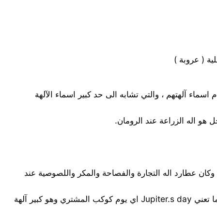
ة ( عروبة )
 اسماء آلهتهم ، والتي تشابه الى حد كبير اسماء الآلهة
نها الى اللغة الانكليزية التي يعني فيها Mercury.s أي يوم كوكب عطارد ، وكان عطارد اله التجارة والفصاحة والمكر واللصوصية عند
* Thars day( الخميس) : الاصل الروماني هو jovis dies ومنها الى الانكليزية القديمة حيث تعنى day of thor وهو احد الآله ، كما تعني Jupiter.s day اي يوم كوكب المشتري وهو كبير آلهة