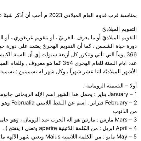
بمناسبة قرب قدوم العام الميلادي 2023 م أحب أن أذكر شيئا عن أسماء الشهور والأيام في التسميات المتعددة
التقويم الميلاديّ
التقويم الميلاديّ أو ما يعرف بالغربيّ ، أو بتقويم غريغوري ، أ
366 يوماً التي تأتي وتتكرر كل أربعة سنوات إي أن السنة الكبيسة هي التي تقبل القسمة على 4 من غير باق .
عدد ايام السنة للعام الهجري 354 كما هو معروف , وللعام الميلادي 365 أي بفارق 11 يوما في السنة .
الأشهر الميلاديّة اثنا عشر شهراً ، وكل شهر له تسميتين : تسمية 
أولا – التسمية الرومانية :
1 – January يناير : يحمل هذا الشهر اسم الإله الروماني جانوس Janus ، وهو اله الشمس ، وكان يمثل حارس أبواب السماء كما يمثل اله الحرب والسلم، وقيل: انه اله البدايات والنهايات.
2 – ary
من الذنوب
3 – Mars مارس : مارس هو اله الحرب عند الرومان ، وهو حاميهم وناصرهم . و تعني الآلهة التي تعرف بالخير والنماء لدى اليونانيين .
4 – April ابريل : من الكلمة اللاتينية aperire وتعني ( يتفتح ) ، ويعني اسم الآلهة التي تتولى فتح الأزهار وفتح أبواب السماء لتسطع أشعة الشمس وتضئ بعد غيابها في فصل الشتاء.
5 – May مايو : من الكلمة اللاتينية Maius ويعني شهر الآلهة مايا Maia وهي آلهة الخصب الرومانية , وهي ابنة الإله ( أطلس ) حامل الأرض.