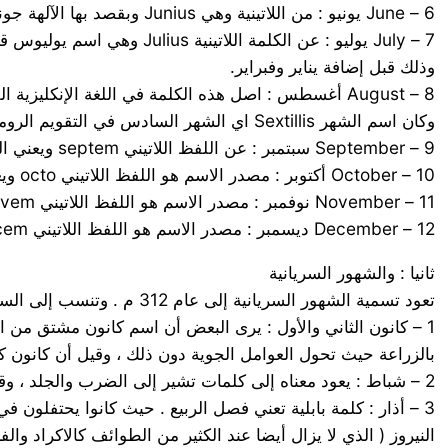
6 – June يونيو : من اللاتينية وهي Junius وبقصد بها الآلهة جونو أو يونو وهي آلهة القمر، وزوجة المشتري في الأساطير الرومانية . و كانت فائقة الجمال
وذلك قبل إضافة يناير وفبراير.
وكان اسم الشهر Sextillis اي الشهر السادس في التقويم الروماني .
9 – September سبتمبر : عن اللفظ اللاتيني septem ويعني الرقم سبعة حيث كان ترتيب هذا الشهر هو السابع في التقويم الروماني.
10 – October أكتوبر : مصدر الاسم هو اللفظ اللاتيني octo ويعني الرقم ثمانية حيث كان ترتيب هذا الشهر هو الثامن في الترتيب الروماني .
11 – November نوفمبر : مصدر الاسم هو اللفظ اللاتيني novem ويعني الرقم تسعة حيث كان ترتيب هذا الشهر هو التاسع في التقويمي الروماني.
12 – December ديسمبر : مصدر الاسم هو اللفظ اللاتيني decem ويعني الرقم عشرة حيث كان ترتيب هذا الشهر هو العاشر في التقويمي الروماني.
ثانيا : والشهور السريانية
تعود تسمية الشهور السريانية إلى عام 312 م . وتنسب إلى السريان وهم أقوام عاشوا في بعض مناطق الشرق الأوسط منذ عهد قديم وهي على النحو التالي :
1 – كانون الثاني والأول : يرى البعض أن اسم كانون مشتق من 
بالزراعة حيث تحول العوامل الجوية دون ذلك ، وقيل أن كانون كلمة 
2 – شباط : يعود معناه إلى كلمات تشير إلى الضرب والجلد ، وقيل: أنها بابلية الأصل، وسبب التسمية هو، شدة البرد والرياح في هذا الوقت من السنة
3 – أذار : كلمة بابلية تعني فصل الربيع . حيث كانوا يحتفلون 
النيروز ( الذي لا يزال أيضا عند الكثير من الطوائف كالاكراد وا