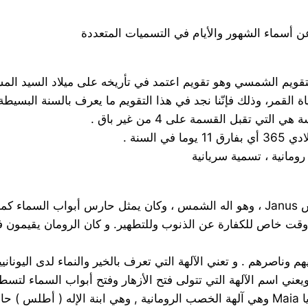
و التقويم الشمسي وهو تقويم اعتمد في تأريخه على ميلاد السيد المس
رومانية ، تسمية سريانية
Febru فبراير : اسم عن اللفظ اللاتيني Februalia وهو وقت خاص للكفارة عن الذنوب وللتطهي