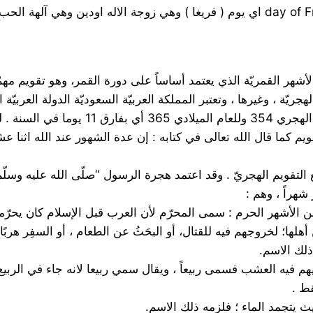
أشهر القمريّة الذي يعتمد أساساً على دورة القمر، وهو تقويم مهمّ 
يّة ، وغيرها ، وتعتبر المملكة العربيّة السعوديّة الدولة العربيّة
شمسية , وشهور هذا التقويم كما قال الله تعالى في كتابه : إن عدة الشهور عند
تقويم الهجريّ . وقد اعتمد هجرة الرسول “صلّى الله عليه وسلّم” 
هم فيه العشب فسمى ربيعاً ، ويقال سمي ربيعا لانه جاء في الربيع فل
قط .