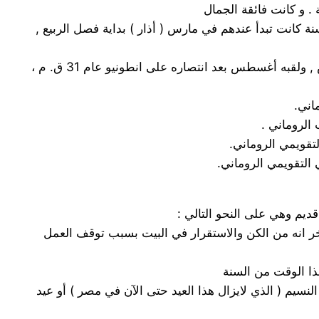
س قيصر, وكان هذا الشهر يدعى Quintils أي الشهر الخامس ، لأن السنة كانت تبدأ عندهم في مارس ( أذار ) بداية فصل الربيع ,
8 – August أغسطس : اصل هذه الكلمة في اللغة الإنكليزية القديمة كلمة Augustus وهي اسم الإمبراطور جابوس أو كتافيوس , ولقبه أغسطس بعد انتصاره على انطونيو عام 31 ق. م ،
آخر انه من الكن والاستقرار في البيت بسبب توقف العمل
النسيم ( الذي لايزال هذا العيد حتى الآن في مصر ) أو عيد