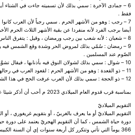
6 – جمادى الآخرة : سمي بذلك لأن تسميته جاءت في الشتاء أيضًا ؛
فقط .
7 – رجب : وهو من الأشهر الحرم . سمي رجباً لأن العرب كانوا ي
أيضا برجب الفرد لأنه منفردا عن بقية الأشهر الثلاث الحرم الأخرى
8 – شعبان : لأنه شعب بين رجب ورمضان ، وقيل : يتفرق الناس فيه ويتشعبون بعد قعودهم في شهر رجب طلبا للماء والرزق .
9 – رمضان : سُمّي بذلك لمروض الحر وشدة وقع الشمس فيه و
الصّوم عند المسلمين .
10 – شوال : سمي بذلك لشولان النوق فيه بأذنابها ، فيقال تشوَّولت الإبل : إذا حملت ونقص وجفّ لبنها وفيه عيد الفطر لدى المسلمون .
11 – ذو القعدة : وهو من الأشهر الحرم : لقعود العرب في رحالهم عن الغزو والترحال فلا يطلبون كلأً ولا ميرة على اعتباره من الأشهر الحُرُم .
12 – ذو الحجة : سمي بذلك لأن العرب عرفت الحج في هذا الشهر. وهو من الأشهر الحرم . وفيه موسم الحج وعيد الأضحى لدى المسلمون .
بمناسبة قرب قدوم العام الميلادي 2023 م أحب أن أذكر شيئا عن أسماء الشهور والأيام في التسميات المتعددة
التقويم الميلاديّ
التقويم الميلاديّ أو ما يعرف بالغربيّ ، أو بتقويم غريغوري ، أ
366 يوماً التي تأتي وتتكرر كل أربعة سنوات إي أن السنة الكبيسة هي التي تقبل القسمة على 4 من غير باق .