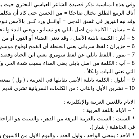
وفي هذه المناسبة نذكر قصيدة الشاعر العباسي البحتري حيث يق
أتاك الربيع الطلق يختال ضاحكا = من الحسن حتى كاد أن يتكلما
وقد نبه النيروز في غسق الدجى = أوائــل ورد كــن بالأمس نـومـ
4 – نيسان : الكلمة من اصل بابلي هو نيسانو ، ويعني البدء والتحرك ، أو الشروع بالشيء. وكان هذا الشهر بداية السنة الدينية عند البابليين.
5 – أيار : الكلمة بابلية الأصل ، وقد تعنى الضياء أو النور، أو من كلمة بابلية أخرى تعني الزهر وهو زهر فصل الربيع
6 – حزيران : لفظ سرياني بعني الحنطة أي القمح لوقوع موسم حصاده فيه.
7 – تموز : اللفظ بابلي عن لفظ سومري يعني ابن الحياة وقصد به اله عبده السومريون والأكاديون ، وكان هذا الشهر مكرسا له وهو اله يموت ويعود
8 – آب : الكلمة من اصل بابلي يعني العداء بسبب شدة الحر، و
التي تعني النبات والكلأ .
9 – أيلول : الكلمة بابلية الأصل يقابلها في العربية ، ( ول ) بمعنى الصراخ والعويل ، وتقام في هذا الشهر المناحة ( النواح ) على الإله تموز .
10 – تشرين الأول والثاني : من الكلمات السريانية تشري قديم وتشري حراي أي السابق واللاحق، ويعني بالعربية البدء .
الايام باللغتين العربية والإنكليزية :
1 – الايام باللغة العربية :
* السبت : السبت بالعربية البرهة من الدهر ، والسبت هو الرا
في الجاهلية ( شبار ).
* الاحد : بمعنى الواحد ، واول العدد ، واليوم الاول من الاسبوع 