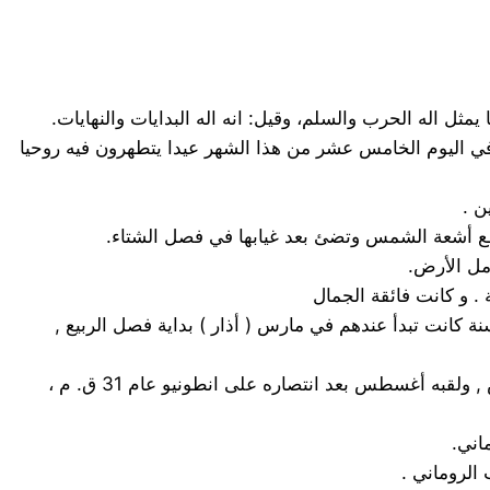
ر. و كان الرومان يقيمون في اليوم الخامس عشر من هذا الشهر عيدا يتطهرون فيه روحيا
س قيصر, وكان هذا الشهر يدعى Quintils أي الشهر الخامس ، لأن السنة كانت تبدأ عندهم في مارس ( أذار ) بداية فصل الربيع ,
8 – August أغسطس : اصل هذه الكلمة في اللغة الإنكليزية القديمة كلمة Augustus وهي اسم الإمبراطور جابوس أو كتافيوس , ولقبه أغسطس بعد انتصاره على انطونيو عام 31 ق. م ،