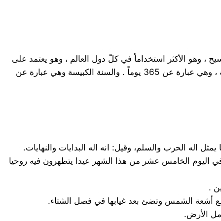
يح ، وهو الأكثر استخداماً في كلّ دول العالم ، وهو يعتمد على
دورة حياة الشمس ، كما أن التقويم الهجريّ يعتمد على دورة حياة القمر، وذلك فإنّنا نجد في هذا التقويم ما يعرف بالسنة البسيطة ، وهي عبارة عن 365 يوماً . والسنة الكبيسة وهي عبارة عن
ر. و كان الرومان يقيمون في اليوم الخامس عشر من هذا الشهر عيدا يتطهرون فيه روحيا