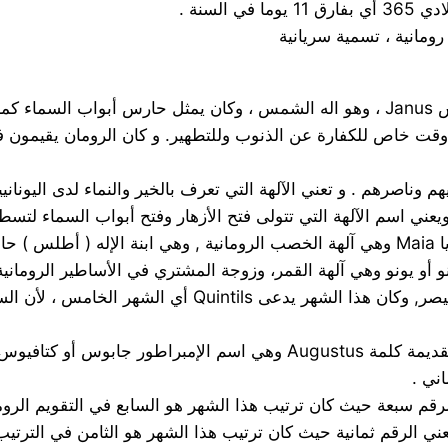
رومانية ، تسمية سريانية
Febru فبراير : اسم عن اللفظ اللاتيني Februalia وهو وقت خاص للكفارة عن الذنوب وللتطهي
7 – July يوليو : عن الكلمة اللاتينية Julius وهي اسم يوليو