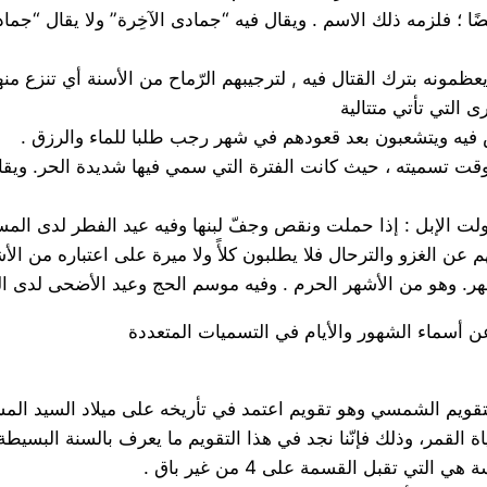
 فلزمه ذلك الاسم . ويقال فيه “جمادى الآخِرة” ولا يقال “جمادى ال
عظمونه بترك القتال فيه , لترجيبهم الرّماح من الأسنة أي تنزع من
 التي تأتي متتالية
قت تسميته ، حيث كانت الفترة التي سمي فيها شديدة الحر. ويقا
و التقويم الشمسي وهو تقويم اعتمد في تأريخه على ميلاد السيد المس