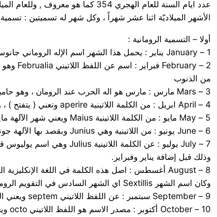
عدد ايام السنة للعام الهجري 354 كما هو معروف , وللعام الميلادي 365 أي بفارق 11 يوما في السنة .
الأشهر الميلاديّة اثنا عشر شهراً ، وكل شهر له تسميتين : تسمية 
أولا – التسمية الرومانية :
1 – January يناير : يحمل هذا الشهر اسم الإله الروماني جانوس Janus ، وهو اله الشمس ، وكان يمثل حارس أبواب السماء كما يمثل اله الحرب والسلم، وقيل: انه اله البدايات والنهايات.
2 – ary
من الذنوب
3 – Mars مارس : مارس هو اله الحرب عند الرومان ، وهو حاميهم وناصرهم . و تعني الآلهة التي تعرف بالخير والنماء لدى اليونانيين .
4 – April ابريل : من الكلمة اللاتينية aperire وتعني ( يتفتح ) ، ويعني اسم الآلهة التي تتولى فتح الأزهار وفتح أبواب السماء لتسطع أشعة الشمس وتضئ بعد غيابها في فصل الشتاء.
5 – May مايو : من الكلمة اللاتينية Maius ويعني شهر الآلهة مايا Maia وهي آلهة الخصب الرومانية , وهي ابنة الإله ( أطلس ) حامل الأرض.
6 – June يونيو : من اللاتينية وهي Junius وبقصد بها الآلهة جونو أو يونو وهي آلهة القمر، وزوجة المشتري في الأساطير الرومانية . و كانت فائقة الجمال
وذلك قبل إضافة يناير وفبراير.
وكان اسم الشهر Sextillis اي الشهر السادس في التقويم الروماني .
9 – September سبتمبر : عن اللفظ اللاتيني septem ويعني الرقم سبعة حيث كان ترتيب هذا الشهر هو السابع في التقويم الروماني.
10 – October أكتوبر : مصدر الاسم هو اللفظ اللاتيني octo ويعني الرقم ثمانية حيث كان ترتيب هذا الشهر هو الثامن في الترتيب الروماني .