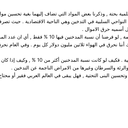
علمية بحتة , وذكرنا بعض المواد التي تضاف إليهما بغية تحسين مواص
 النواحي السلبية في التدخين وهي الناحية الاقتصادية . حيث تصرف
 أسميه حرق الاموال .
أمتنا العربية مثلا الذي يزيد تعداد سكانها عن الثلاثمائ
أننا نحرق في الهواء ثلاثين مليون دولار كل يوم . وفي العام نحر
أي 10.950 مليار= دولار يذهب معظمها إلى شر
 والرئة والسرطان وغيرها من الامراض الناجمة عن التدخين .
تحسين البنى التحتية , فهل يبقى في العالم العربي فقير أو محتا