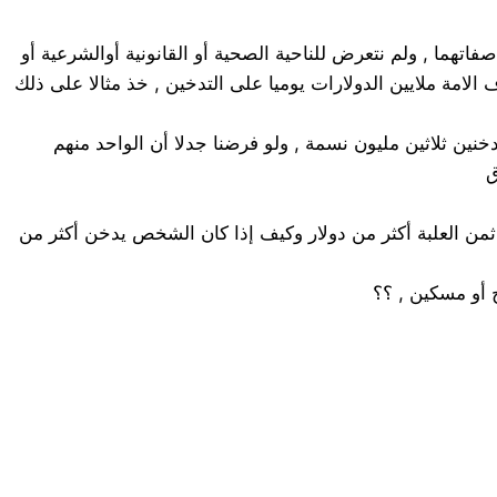
فاتهما , ولم نتعرض للناحية الصحية أو القانونية أوالشرعية أو
 الامة ملايين الدولارات يوميا على التدخين , خذ مثالا على ذلك
ة مليون نسمة , لو فرضنا أن نسبة المدخنين فيها 10 % فقط , أي ان عدد المدخنين ثلاثين مليون نسمة , ولو فرضنا جدلا أن الواحد منهم
ق
كات التبغ العالمية . فكيف لو كانت نسبة المدخنين أكثر من 10 % , وكيف إذا كان ثمن العلبة أكثر من دولار وكيف إذا كان الشخص يدخن أكثر من
ج أو مسكين , ؟؟