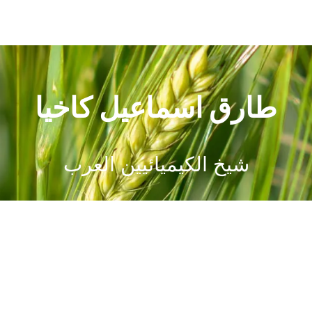
طارق اسماعيل كاخيا
شيخ الكيميائيين العرب