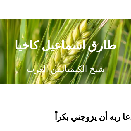
طارق اسماعيل كاخيا
شيخ الكيميائيين العرب
ا ربه أن يزوجني بكراً