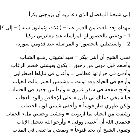
إلى شيخنا المفضال الذي دعا ربه أن يزوجني بكراً
مهداة وقد بلغت من العمر عتيا – ( ثلاث وثمانون سنة ) – إلى ك
1 – ودعني بالحضور او المراسلة عند مغادرتي تركيا
2 – واستقبلني بالحضور او المراسلة عند قدومي سورية
تمنى الشيخ أن أبني ببكر = تعيد لشيبتي زهــو الشباب
وأطعم قبل موتي من رحيق = يكون بعيشتي خضم الرغاب
وأدفئ في حرارتها عظامي = وأعدل في ثناياها اضطرابي
وأرجع في الحياة وقد تولت = وشمس العمر مالت للغياب
وأفتح صفحة في سفر عمري = وأبدأ من جديد في الحساب
فيا شيخي دعائك لي دليل = على الإخلاص والود العجاب
ولكن ظهري صار قوساً = وأخفى شيبتي لون الخضاب
رشفت من الحياة بما ارتويت = وعشت وجعبتي ملء الحقاب
فحمدي الله أن أعطى ووفى = وأرجو الله تعجيل الإياب
وتقوى الشيخ أن يحيا قنوعاً = ويمضي ما تبقى في المتاب