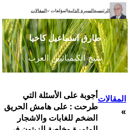
تخطى
الرئيسية
السيرة الذاتية
المؤلفات
المقالات
إلى
المحتوى
طارق اسماعيل كاخيا
شيخ الكيميائيين العرب
أجوبة على الأسئلة التي
المقالات
طرحت : على هامش الحريق
»
الضخم للغابات والاشجار
المثمرة وخاصة الزيتون في