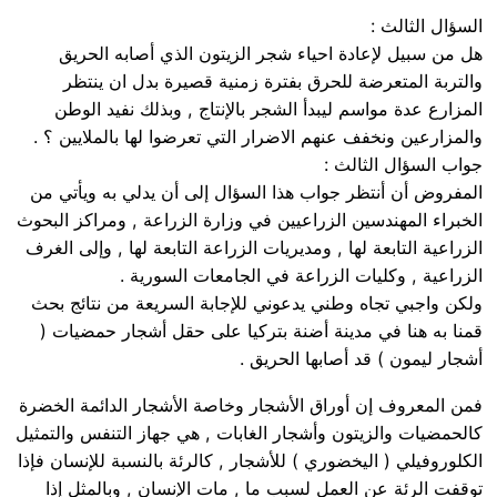
السؤال الثالث :
هل من سبيل لإعادة احياء شجر الزيتون الذي أصابه الحريق
والتربة المتعرضة للحرق بفترة زمنية قصيرة بدل ان ينتظر
المزارع عدة مواسم ليبدأ الشجر بالإنتاج , وبذلك نفيد الوطن
والمزارعين ونخفف عنهم الاضرار التي تعرضوا لها بالملايين ؟ .
جواب السؤال الثالث :
المفروض أن أنتظر جواب هذا السؤال إلى أن يدلي به ويأتي من
الخبراء المهندسين الزراعيين في وزارة الزراعة , ومراكز البحوث
الزراعية التابعة لها , ومديريات الزراعة التابعة لها , وإلى الغرف
الزراعية , وكليات الزراعة في الجامعات السورية .
ولكن واجبي تجاه وطني يدعوني للإجابة السريعة من نتائج بحث
قمنا به هنا في مدينة أضنة بتركيا على حقل أشجار حمضيات (
أشجار ليمون ) قد أصابها الحريق .
فمن المعروف إن أوراق الأشجار وخاصة الأشجار الدائمة الخضرة
كالحمضيات والزيتون وأشجار الغابات , هي جهاز التنفس والتمثيل
الكلوروفيلي ( اليخضوري ) للأشجار , كالرئة بالنسبة للإنسان فإذا
توقفت الرئة عن العمل لسبب ما , مات الإنسان , وبالمثل إذا