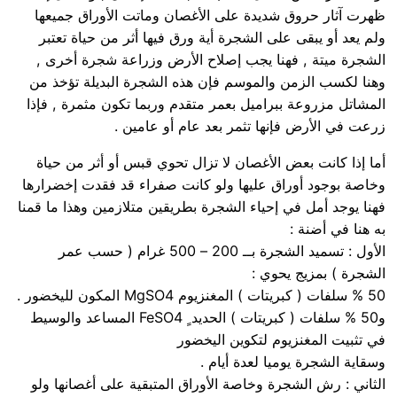
ظهرت آثار حروق شديدة على الأغصان وماتت الأوراق جميعها
ولم يعد أو يبقى على الشجرة أية ورق فيها أثر من حياة تعتبر
الشجرة ميتة , فهنا يجب إصلاح الأرض وزراعة شجرة أخرى ,
وهنا لكسب الزمن والموسم فإن هذه الشجرة البديلة تؤخذ من
المشاتل مزروعة ببراميل بعمر متقدم وربما تكون مثمرة , فإذا
زرعت في الأرض فإنها تثمر بعد عام أو عامين .
أما إذا كانت بعض الأغصان لا تزال تحوي قبس أو أثر من حياة
وخاصة بوجود أوراق عليها ولو كانت صفراء قد فقدت إخضرارها
فهنا يوجد أمل في إحياء الشجرة بطريقين متلازمين وهذا ما قمنا
به هنا في أضنة :
الأول : تسميد الشجرة بــ 200 – 500 غرام ( حسب عمر
الشجرة ) بمزيج يحوي :
50 % سلفات ( كبريتات ) المغنزيوم MgSO4 المكون لليخضور .
و50 % سلفات ( كبريتات ) الحديد ٍ FeSO4 المساعد والوسيط
في تثبيت المغنزيوم لتكوين اليخضور
وسقاية الشجرة يوميا لعدة أيام .
الثاني : رش الشجرة وخاصة الأوراق المتبقية على أغصانها ولو