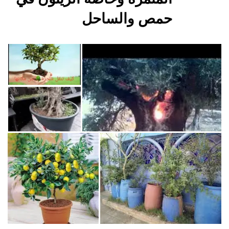
حمص والساحل